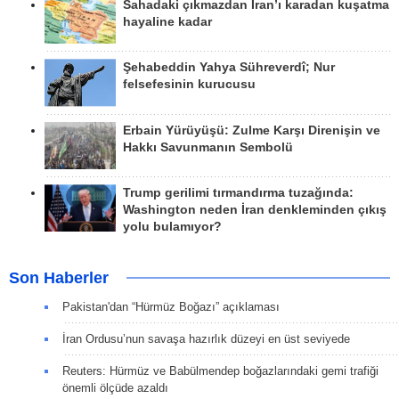
Sahadaki çıkmazdan İran’ı karadan kuşatma
hayaline kadar
Şehabeddin Yahya Sühreverdî; Nur
felsefesinin kurucusu
Erbain Yürüyüşü: Zulme Karşı Direnişin ve
Hakkı Savunmanın Sembolü
Trump gerilimi tırmandırma tuzağında:
Washington neden İran denkleminden çıkış
yolu bulamıyor?
Son Haberler
Pakistan'dan “Hürmüz Boğazı” açıklaması
İran Ordusu’nun savaşa hazırlık düzeyi en üst seviyede
Reuters: Hürmüz ve Babülmendep boğazlarındaki gemi trafiği
önemli ölçüde azaldı