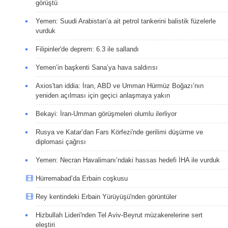
görüştü
Yemen: Suudi Arabistan’a ait petrol tankerini balistik füzelerle
vurduk
Filipinler'de deprem: 6.3 ile sallandı
Yemen’in başkenti Sana’ya hava saldırısı
Axios'tan iddia: İran, ABD ve Umman Hürmüz Boğazı’nın
yeniden açılması için geçici anlaşmaya yakın
Bekayi: İran-Umman görüşmeleri olumlu ilerliyor
Rusya ve Katar’dan Fars Körfezi'nde gerilimi düşürme ve
diplomasi çağrısı
Yemen: Necran Havalimanı’ndaki hassas hedefi İHA ile vurduk
Hürremabad’da Erbain coşkusu
Rey kentindeki Erbain Yürüyüşü'nden görüntüler
Hizbullah Lideri'nden Tel Aviv-Beyrut müzakerelerine sert
eleştiri