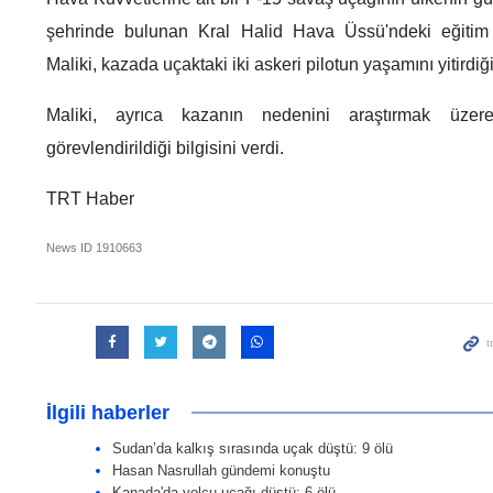
şehrinde bulunan Kral Halid Hava Üssü'ndeki eğitim 
Maliki, kazada uçaktaki iki askeri pilotun yaşamını yitirdiği
Maliki, ayrıca kazanın nedenini araştırmak üzer
görevlendirildiği bilgisini verdi.
TRT Haber
News ID
1910663
İlgili haberler
Sudan’da kalkış sırasında uçak düştü: 9 ölü
Hasan Nasrullah gündemi konuştu
Kanada'da yolcu uçağı düştü: 6 ölü