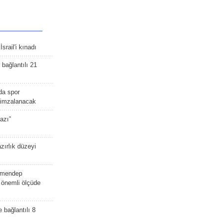
srail'i kınadı
bağlantılı 21
da spor
ü imzalanacak
azı”
zırlık düzeyi
lmendep
i önemli ölçüde
e bağlantılı 8