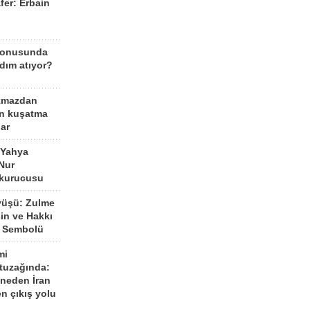
fer: Erbain
ü
konusunda
dım atıyor?
kmazdan
an kuşatma
ar
 Yahya
Nur
 kurucusu
yüşü: Zulme
şin ve Hakkı
 Sembolü
mi
 tuzağında:
neden İran
n çıkış yolu