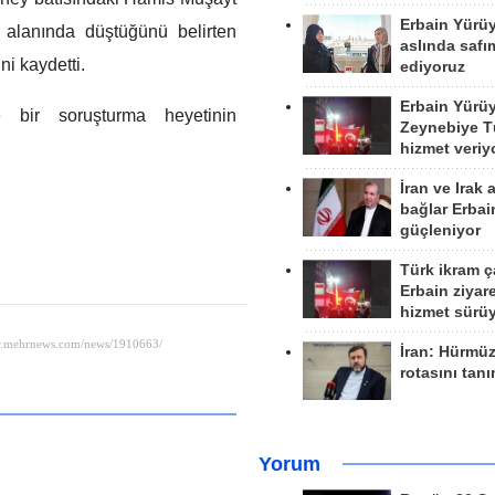
Erbain Yürü
alanında düştüğünü belirten
aslında safım
ni kaydetti.
ediyoruz
Erbain Yürü
e bir soruşturma heyetinin
Zeynebiye Tü
hizmet veriy
İran ve Irak 
bağlar Erbai
güçleniyor
Türk ikram ç
Erbain ziyare
hizmet sürü
İran: Hürmü
rotasını tan
Yorum