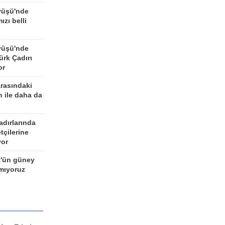
yüşü'nde
ızı belli
yüşü'nde
rk Çadırı
or
arasındaki
n ile daha da
adırlarında
tçilerine
yor
z'ün güney
ımıyoruz