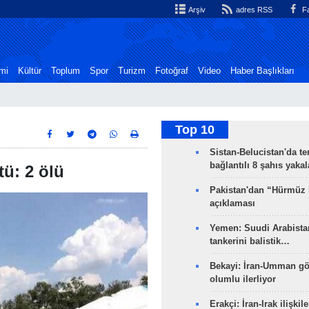
Arşiv
adres RSS
Fa
mi
Kültür
Toplum
Spor
Turizm
Fotoğraf
Video
Haber Başlıkları
Top 10
Sistan-Belucistan'da te
bağlantılı 8 şahıs yaka
tü: 2 ölü
Pakistan'dan “Hürmüz
açıklaması
Yemen: Suudi Arabistan
tankerini balistik…
Bekayi: İran-Umman gö
olumlu ilerliyor
Erakçi: İran-Irak ilişkile