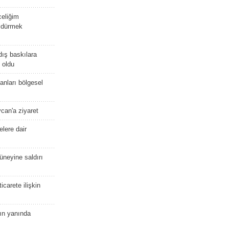
celiğim
öldürmek
dış baskılara
 oldu
kanları bölgesel
ycan'a ziyaret
lere dair
güneyine saldırı
icarete ilişkin
nın yanında