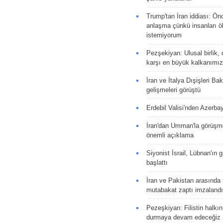
Trump'tan İran iddiası: Ön
anlaşma çünkü insanları 
istemiyorum
Pezşekiyan: Ulusal birlik, 
karşı en büyük kalkanımız
İran ve İtalya Dışişleri Ba
gelişmeleri görüştü
Erdebil Valisi'nden Azerba
İran'dan Umman'la görüşme
önemli açıklama
Siyonist İsrail, Lübnan'ın 
başlattı
İran ve Pakistan arasında t
mutabakat zaptı imzalandı
Pezeşkiyan: Filistin halkı
durmaya devam edeceğiz