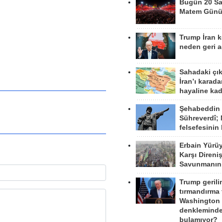
Bugün 20 Sa
Matem Gün
Trump İran 
neden geri a
Sahadaki çı
İran’ı karad
hayaline kad
Şehabeddin
Sühreverdî; 
felsefesinin
Erbain Yürü
Karşı Direni
Savunmanın
Trump gerili
tırmandırma
Washington 
denkleminde
bulamıyor?