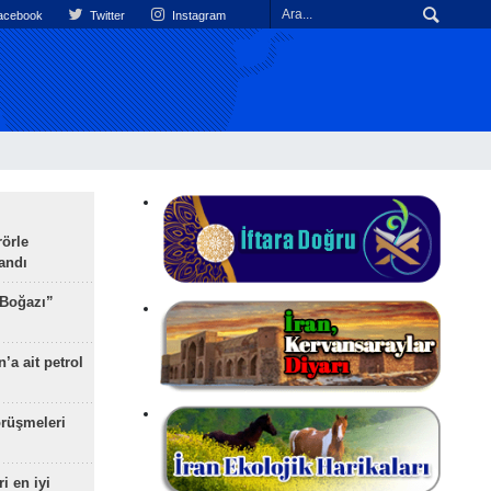
cebook
Twitter
Instagram
rörle
landı
 Boğazı”
’a ait petrol
rüşmeleri
ri en iyi