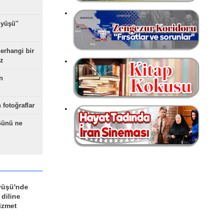
yüşü''
herhangi bir
z
n
 fotoğraflar
Günü ne
yüşü'nde
 diline
izmet