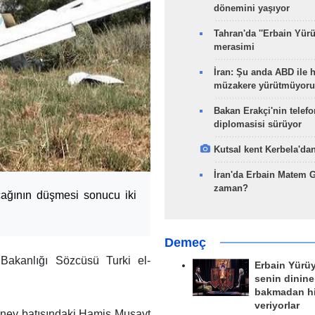
dönemini yaşıyor
Tahran'da ''Erbain Yürü
merasimi
İran: Şu anda ABD ile 
müzakere yürütmüyoru
Bakan Erakçi'nin telefo
diplomasisi sürüyor
Kutsal kent Kerbela'dan
İran'da Erbain Matem 
zaman?
çağının düşmesi sonucu iki
Demeç
akanlığı Sözcüsü Turki el-
Erbain Yürü
senin dinine
bakmadan h
veriyorlar
üney batısındaki Hamis Muşayt