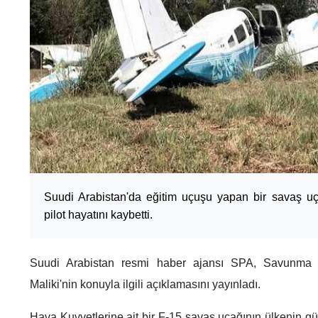
Suudi Arabistan'da eğitim uçuşu yapan bir savaş u
pilot hayatını kaybetti.
Suudi Arabistan resmi haber ajansı SPA, Savunma B
Maliki'nin konuyla ilgili açıklamasını yayınladı.
Hava Kuvvetlerine ait bir F-15 savaş uçağının ülkenin g