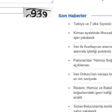
Son Haberler
Türkiye ve 7 ülke Siyonist İ
Kirman eyaletinde Mossad 
ajan yakalandı
İran ile Azerbaycan arasın
alanında işbirliği protokol
Pakistan'dan “Hürmüz Boğ
açıklaması
İran Ordusu’nun savaşa ha
en üst seviyede
Reuters: Hürmüz ve Babü
boğazlarındaki gemi trafiğ
azaldı
Sistan-Belucistan'da terörl
şahıs yakalandı