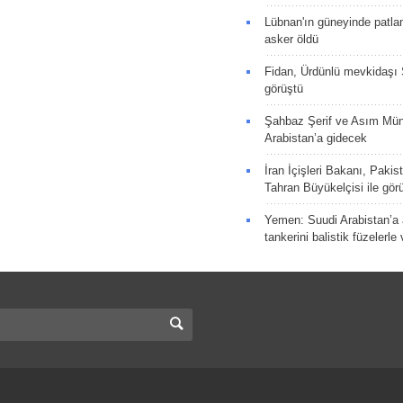
Lübnan'ın güneyinde patla
asker öldü
Fidan, Ürdünlü mevkidaşı S
görüştü
Şahbaz Şerif ve Asım Müni
Arabistan’a gidecek
İran İçişleri Bakanı, Pakis
Tahran Büyükelçisi ile gör
Yemen: Suudi Arabistan’a a
tankerini balistik füzelerle