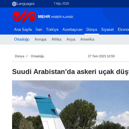
7 Ağu 2026
Ana Sayfa
İran
Türkiye
Azerbaycan
Dünya
Siyaset
Ekono
Ortadoğu
Avrupa
Afrika
Asya
Amerika
Dünya
Ortadoğu
27 Tem 2023 10:59
Suudi Arabistan'da askeri uçak düş