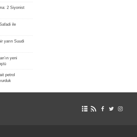
ma: 2 Siyonist
afadi ile
r yarın Suudi
tan’ın yeni
üştü
it petrol
 vurduk