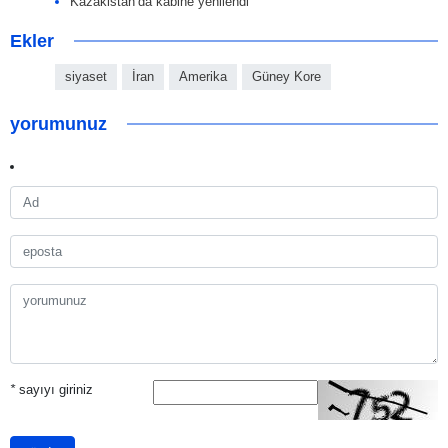
Kazakistan’da kabine yenilendi
Ekler
siyaset
İran
Amerika
Güney Kore
yorumunuz
*
sayıyı giriniz