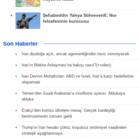
Şehabeddin Yahya Sühreverdî; Nur
felsefesinin kurucusu
Son Haberler
İran diyaloğa açık, ancak egemenliğinden taviz vermeyecek
İran’ın Mekke Anlaşması’na bakışı nasıl?(+video)
İran Devrim Muhafızları: ABD ve İsrail, İran’a karşı hedeflerine
ulaşamadı
Yemen’den Suudi Arabistan’a misilleme uyarısı: Ablukaya
abluka
Erakçi’den komşu ülkelere mesaj: Gerçek kardeşliği
benimsemenin zamanı geldi
Trump'ın İran hesabı çöktü; koşulsuz teslimiyet vaadinden
stratejik aşağılanmaya