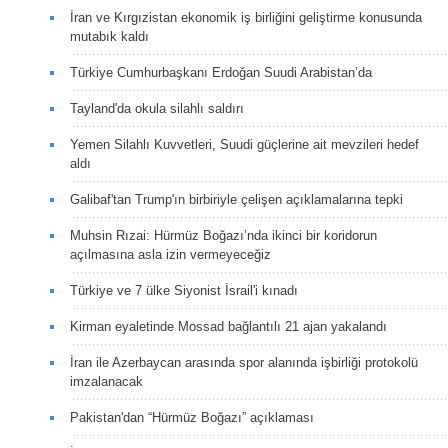
İran ve Kırgızistan ekonomik iş birliğini geliştirme konusunda
mutabık kaldı
Türkiye Cumhurbaşkanı Erdoğan Suudi Arabistan’da
Tayland'da okula silahlı saldırı
Yemen Silahlı Kuvvetleri, Suudi güçlerine ait mevzileri hedef
aldı
Galibaf'tan Trump'ın birbiriyle çelişen açıklamalarına tepki
Muhsin Rızai: Hürmüz Boğazı’nda ikinci bir koridorun
açılmasına asla izin vermeyeceğiz
Türkiye ve 7 ülke Siyonist İsrail'i kınadı
Kirman eyaletinde Mossad bağlantılı 21 ajan yakalandı
İran ile Azerbaycan arasında spor alanında işbirliği protokolü
imzalanacak
Pakistan'dan “Hürmüz Boğazı” açıklaması