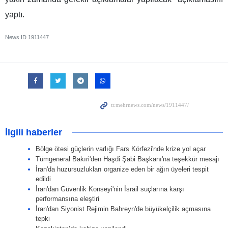
yaptı.
News ID
1911447
İlgili haberler
Bölge ötesi güçlerin varlığı Fars Körfezi'nde krize yol açar
Tümgeneral Bakıri'den Haşdi Şabi Başkanı'na teşekkür mesajı
İran'da huzursuzlukları organize eden bir ağın üyeleri tespit
edildi
İran'dan Güvenlik Konseyi'nin İsrail suçlarına karşı
performansına eleştiri
İran'dan Siyonist Rejimin Bahreyn'de büyükelçilik açmasına
tepki