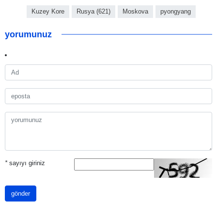
Kuzey Kore
Rusya (621)
Moskova
pyongyang
yorumunuz
*
sayıyı giriniz
gönder