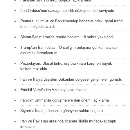
Pakistan'dan “Hürmüz Boğazı” açıklaması
İran Ordusu’nun savaşa hazırlık düzeyi en üst seviyede
Reuters: Hürmüz ve Babülmendep boğazlarındaki gemi trafiği
önemli ölçüde azaldı
Sistan-Belucistan'da terörle bağlantılı 8 şahıs yakalandı
Trump'tan İran iddiası: Önceliğim anlaşma çünkü insanları
öldürmek istemiyorum
Pezşekiyan: Ulusal birlik, dış baskılara karşı en büyük
kalkanımız oldu
İran ve İtalya Dışişleri Bakanları bölgesel gelişmeleri görüştü
Erdebil Valisi'nden Azerbaycan'a ziyaret
İran'dan Umman'la görüşmelere dair önemli açıklama
Siyonist İsrail, Lübnan'ın güneyine saldırı başlattı
İran ve Pakistan arasında ticarete ilişkin mutabakat zaptı
imzalandı