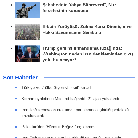
Şehabeddin Yahya Sühreverdî; Nur
felsefesinin kurucusu
Erbain Yürüyüşü: Zulme Karşı Direnişin ve
Hakkı Savunmanın Sembolü
Trump gerilimi tırmandırma tuzağında:
Washington neden İran denkleminden çıkış
yolu bulamıyor?
Son Haberler
Türkiye ve 7 ülke Siyonist İsrail'i kınadı
Kirman eyaletinde Mossad bağlantılı 21 ajan yakalandı
İran ile Azerbaycan arasında spor alanında işbirliği protokolü
imzalanacak
Pakistan'dan “Hürmüz Boğazı” açıklaması
İran Ordusu’nun savaşa hazırlık düzeyi en üst seviyede