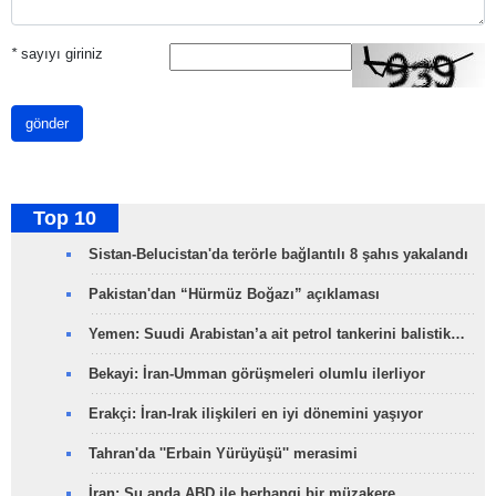
*
sayıyı giriniz
gönder
Top 10
Sistan-Belucistan'da terörle bağlantılı 8 şahıs yakalandı
Pakistan'dan “Hürmüz Boğazı” açıklaması
Yemen: Suudi Arabistan’a ait petrol tankerini balistik…
Bekayi: İran-Umman görüşmeleri olumlu ilerliyor
Erakçi: İran-Irak ilişkileri en iyi dönemini yaşıyor
Tahran'da ''Erbain Yürüyüşü'' merasimi
İran: Şu anda ABD ile herhangi bir müzakere