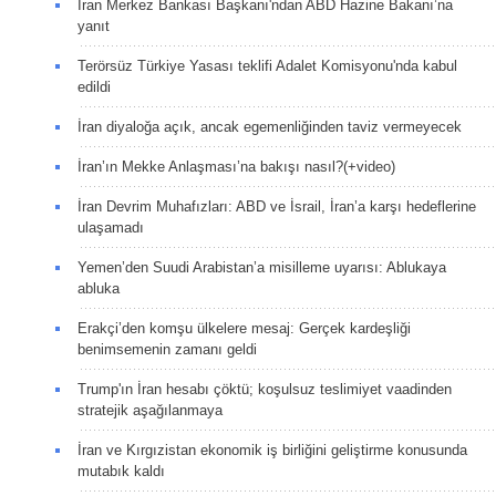
İran Merkez Bankası Başkanı'ndan ABD Hazine Bakanı’na
yanıt
Terörsüz Türkiye Yasası teklifi Adalet Komisyonu'nda kabul
edildi
İran diyaloğa açık, ancak egemenliğinden taviz vermeyecek
İran’ın Mekke Anlaşması’na bakışı nasıl?(+video)
İran Devrim Muhafızları: ABD ve İsrail, İran’a karşı hedeflerine
ulaşamadı
Yemen’den Suudi Arabistan’a misilleme uyarısı: Ablukaya
abluka
Erakçi’den komşu ülkelere mesaj: Gerçek kardeşliği
benimsemenin zamanı geldi
Trump'ın İran hesabı çöktü; koşulsuz teslimiyet vaadinden
stratejik aşağılanmaya
İran ve Kırgızistan ekonomik iş birliğini geliştirme konusunda
mutabık kaldı