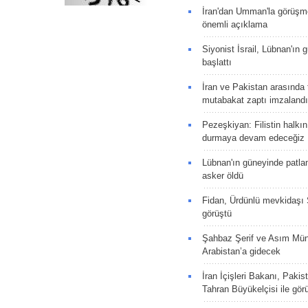
İran'dan Umman'la görüşme
önemli açıklama
Siyonist İsrail, Lübnan'ın 
başlattı
İran ve Pakistan arasında t
mutabakat zaptı imzalandı
Pezeşkiyan: Filistin halkı
durmaya devam edeceğiz
Lübnan'ın güneyinde patla
asker öldü
Fidan, Ürdünlü mevkidaşı S
görüştü
Şahbaz Şerif ve Asım Müni
Arabistan’a gidecek
İran İçişleri Bakanı, Pakis
Tahran Büyükelçisi ile gör