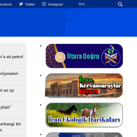
cebook
Twitter
Instagram
’a ait petrol
rüşmeleri
ri en iyi
yüşü''
herhangi bir
z