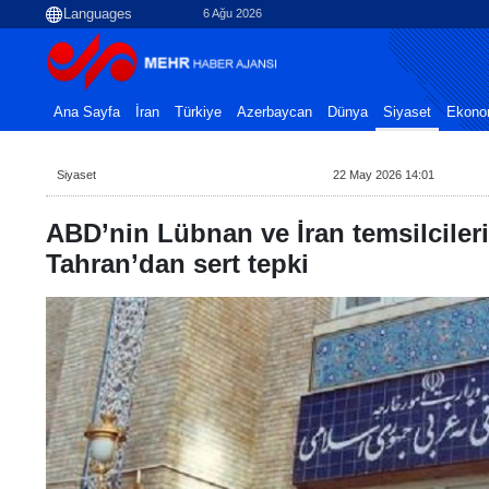
6 Ağu 2026
Ana Sayfa
İran
Türkiye
Azerbaycan
Dünya
Siyaset
Ekono
Siyaset
22 May 2026 14:01
ABD’nin Lübnan ve İran temsilcileri
Tahran’dan sert tepki