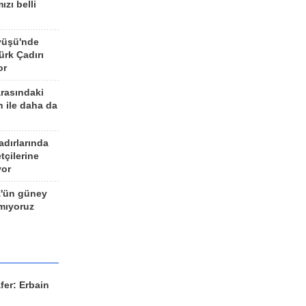
ızı belli
yüşü'nde
rk Çadırı
or
arasındaki
n ile daha da
adırlarında
tçilerine
yor
z'ün güney
ımıyoruz
fer: Erbain
ü