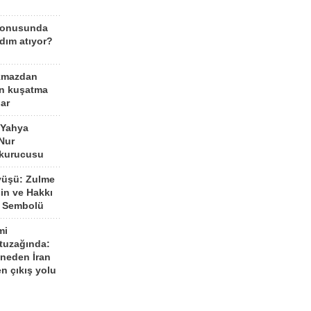
konusunda
dım atıyor?
kmazdan
an kuşatma
ar
 Yahya
Nur
 kurucusu
yüşü: Zulme
şin ve Hakkı
 Sembolü
mi
 tuzağında:
neden İran
n çıkış yolu