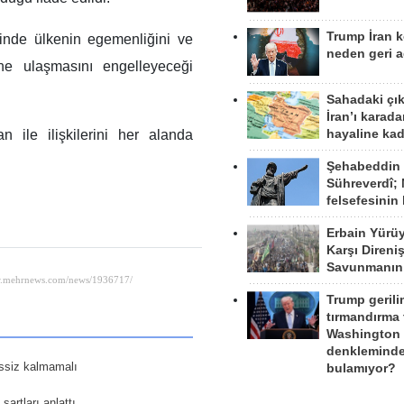
Trump İran 
içinde ülkenin egemenliğini ve
neden geri a
ine ulaşmasını engelleyeceği
Sahadaki çı
İran’ı karad
hayaline kad
n ile ilişkilerini her alanda
Şehabeddin
Sühreverdî; 
felsefesinin
Erbain Yürü
Karşı Direni
Savunmanın
Trump gerili
tırmandırma
Washington 
denkleminde
essiz kalmamalı
bulamıyor?
şartları anlattı