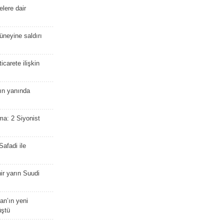
lere dair
güneyine saldırı
icarete ilişkin
nın yanında
ma: 2 Siyonist
afadi ile
r yarın Suudi
tan’ın yeni
üştü