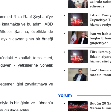
aslında safım
ediyoruz
Erbain Yürü
uhammed Rıza Rauf Şeybani’ye
Zeynebiye Tü
tle kınamakta ve bu adımı, ABD
hizmet veriy
lletler Şartı’na, özellikle de
İran ve Irak 
bağlar Erbai
 aykırı davranışının bir örneği
güçleniyor
Türk ikram ç
Erbain ziyare
ndaki Hizbullah temsilcileri,
hizmet sürü
üvenlik yetkililerine yönelik
İran: Hürmü
rotasını tan
 egemenliğini zayıflatmaya ve
Yorum
miyle iş birliğinin ve Lübnan’a
Bugün 20 Sa
Matem Gün
lduğu ifade edildi.