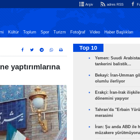
Arşiv
adres RSS
Fa
mi
Kültür
Toplum
Spor
Turizm
Fotoğraf
Video
Haber Başlıkları
Top 10
Yemen: Suudi Arabistan
tankerini balistik…
ne yaptırımlarına
Bekayi: İran-Umman gö
olumlu ilerliyor
Erakçi: İran-Irak ilişkile
dönemini yaşıyor
Tahran'da ''Erbain Yürü
merasimi
İran: Şu anda ABD ile 
müzakere yürütmüyoru