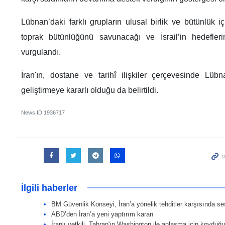
Lübnan’daki farklı grupların ulusal birlik ve bütünlük 
toprak bütünlüğünü savunacağı ve İsrail’in hedefler
vurgulandı.
İran'ın, dostane ve tarihî ilişkiler çerçevesinde Lübna
geliştirmeye kararlı olduğu da belirtildi.
News ID
1936717
İlgili haberler
BM Güvenlik Konseyi, İran’a yönelik tehditler karşısında s
ABD’den İran’a yeni yaptırım kararı
İranlı yetkili, Tahran'ın Washington ile anlaşma için koyduğu 