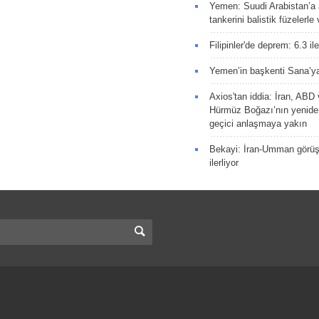
Yemen: Suudi Arabistan’a a
tankerini balistik füzelerle
Filipinler'de deprem: 6.3 il
Yemen’in başkenti Sana’ya
Axios'tan iddia: İran, AB
Hürmüz Boğazı’nın yeniden
geçici anlaşmaya yakın
Bekayi: İran-Umman görüş
ilerliyor