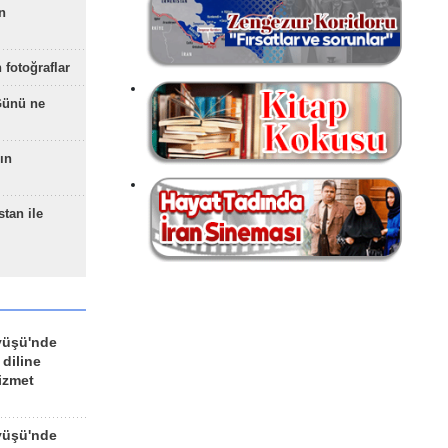
n
 fotoğraflar
Günü ne
ın
stan ile
yüşü'nde
 diline
izmet
yüşü'nde