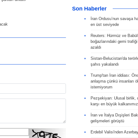
Son Haberler
İran Ordusu’nun savaşa ha
yacak
en üst seviyede
Reuters: Hürmüz ve Babü
boğazlarındaki gemi trafiğ
azaldı
Sistan-Belucistan'da terörl
şahıs yakalandı
Trump'tan İran iddiası: Ön
anlaşma çünkü insanları 
istemiyorum
Pezşekiyan: Ulusal birlik, 
karşı en büyük kalkanımız
İran ve İtalya Dışişleri Ba
gelişmeleri görüştü
Erdebil Valisi'nden Azerba