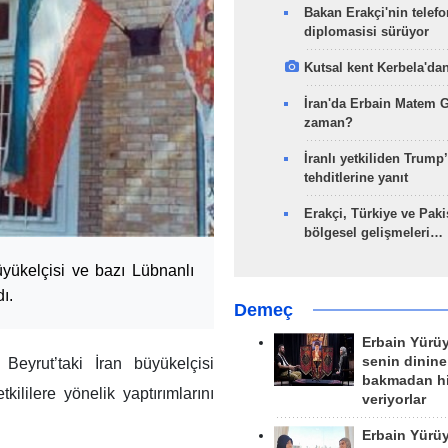
Bakan Erakçi'nin telefo
diplomasisi sürüyor
Kutsal kent Kerbela'dan
İran'da Erbain Matem 
zaman?
İranlı yetkiliden Trump’
tehditlerine yanıt
Erakçi, Türkiye ve Paki
bölgesel gelişmeleri…
üyükelçisi ve bazı Lübnanlı
ı.
Demeç
Erbain Yürü
senin dinine
Beyrut’taki İran büyükelçisi
bakmadan h
ilere yönelik yaptırımlarını
veriyorlar
Erbain Yürü