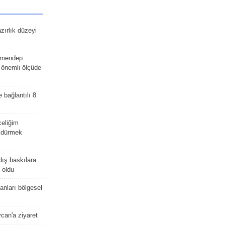
zırlık düzeyi
lmendep
i önemli ölçüde
e bağlantılı 8
celiğim
öldürmek
dış baskılara
 oldu
kanları bölgesel
ycan'a ziyaret