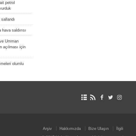
it petrol
 vurduk
e sallandı
 hava saldırısı
D ve Umman
 açılması için
meleri olumlu
Arşiv
Hakkımızda
Bize Ulaşın
İlgili