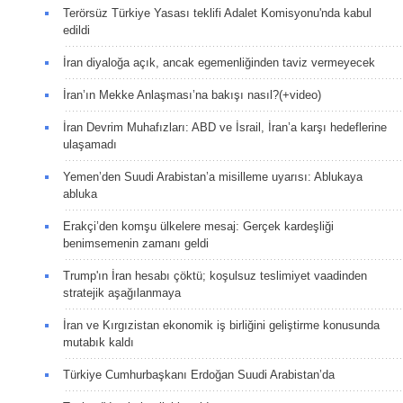
Terörsüz Türkiye Yasası teklifi Adalet Komisyonu'nda kabul
edildi
İran diyaloğa açık, ancak egemenliğinden taviz vermeyecek
İran’ın Mekke Anlaşması’na bakışı nasıl?(+video)
İran Devrim Muhafızları: ABD ve İsrail, İran’a karşı hedeflerine
ulaşamadı
Yemen’den Suudi Arabistan’a misilleme uyarısı: Ablukaya
abluka
Erakçi’den komşu ülkelere mesaj: Gerçek kardeşliği
benimsemenin zamanı geldi
Trump'ın İran hesabı çöktü; koşulsuz teslimiyet vaadinden
stratejik aşağılanmaya
İran ve Kırgızistan ekonomik iş birliğini geliştirme konusunda
mutabık kaldı
Türkiye Cumhurbaşkanı Erdoğan Suudi Arabistan’da