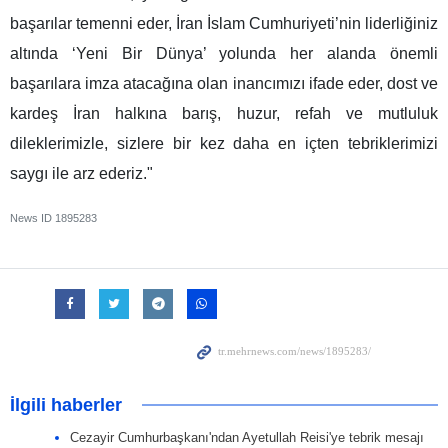
başarılar temenni eder, İran İslam Cumhuriyeti’nin liderliğiniz
altında ‘Yeni Bir Dünya’ yolunda her alanda önemli
başarılara imza atacağına olan inancımızı ifade eder, dost ve
kardeş İran halkına barış, huzur, refah ve mutluluk
dileklerimizle, sizlere bir kez daha en içten tebriklerimizi
saygı ile arz ederiz."
News ID
1895283
İlgili haberler
Cezayir Cumhurbaşkanı'ndan Ayetullah Reisi'ye tebrik mesajı