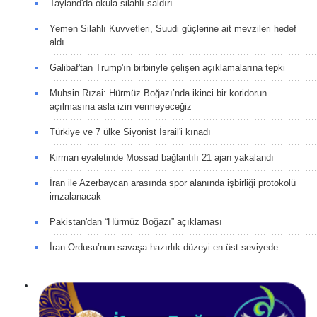
Tayland'da okula silahlı saldırı
Yemen Silahlı Kuvvetleri, Suudi güçlerine ait mevzileri hedef
aldı
Galibaf'tan Trump'ın birbiriyle çelişen açıklamalarına tepki
Muhsin Rızai: Hürmüz Boğazı’nda ikinci bir koridorun
açılmasına asla izin vermeyeceğiz
Türkiye ve 7 ülke Siyonist İsrail'i kınadı
Kirman eyaletinde Mossad bağlantılı 21 ajan yakalandı
İran ile Azerbaycan arasında spor alanında işbirliği protokolü
imzalanacak
Pakistan'dan “Hürmüz Boğazı” açıklaması
İran Ordusu’nun savaşa hazırlık düzeyi en üst seviyede