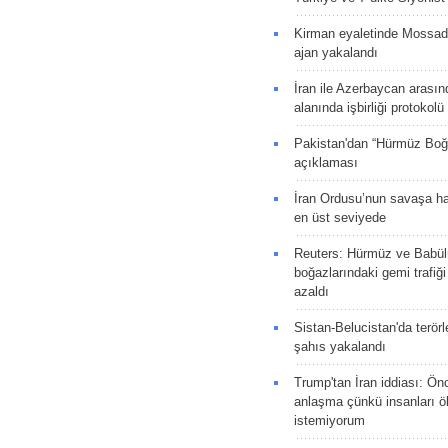
Kirman eyaletinde Mossad 
ajan yakalandı
İran ile Azerbaycan arasın
alanında işbirliği protokol
Pakistan'dan “Hürmüz Boğ
açıklaması
İran Ordusu’nun savaşa ha
en üst seviyede
Reuters: Hürmüz ve Babü
boğazlarındaki gemi trafiğ
azaldı
Sistan-Belucistan'da terörl
şahıs yakalandı
Trump'tan İran iddiası: Ön
anlaşma çünkü insanları 
istemiyorum