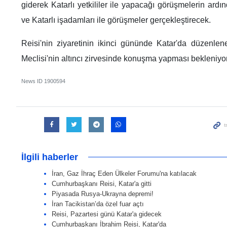
giderek Katarlı yetkililer ile yapacağı görüşmelerin ardı
ve Katarlı işadamları ile görüşmeler gerçekleştirecek.
Reisi'nin ziyaretinin ikinci gününde Katar'da düzenle
Meclisi'nin altıncı zirvesinde konuşma yapması bekleniyor
News ID
1900594
İlgili haberler
İran, Gaz İhraç Eden Ülkeler Forumu'na katılacak
Cumhurbaşkanı Reisi, Katar'a gitti
Piyasada Rusya-Ukrayna depremi!
İran Tacikistan’da özel fuar açtı
Reisi, Pazartesi günü Katar'a gidecek
Cumhurbaşkanı İbrahim Reisi, Katar'da