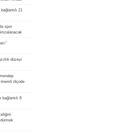
bağlantılı 21
da spor
ü imzalanacak
azı”
zırlık düzeyi
lmendep
i önemli ölçüde
e bağlantılı 8
celiğim
öldürmek