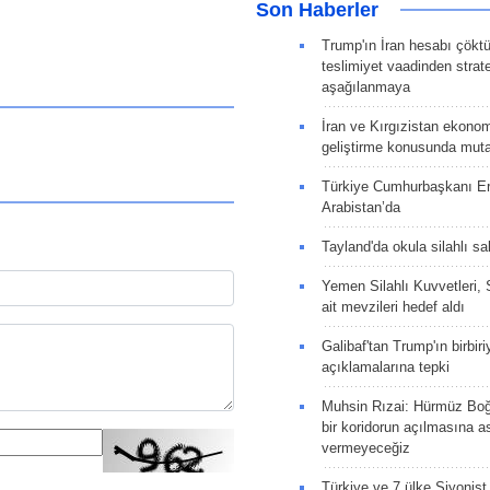
Son Haberler
Trump'ın İran hesabı çökt
teslimiyet vaadinden strate
aşağılanmaya
İran ve Kırgızistan ekonomik
geliştirme konusunda muta
Türkiye Cumhurbaşkanı E
Arabistan’da
Tayland'da okula silahlı sal
Yemen Silahlı Kuvvetleri, 
ait mevzileri hedef aldı
Galibaf'tan Trump'ın birbiri
açıklamalarına tepki
Muhsin Rızai: Hürmüz Boğa
bir koridorun açılmasına as
vermeyeceğiz
Türkiye ve 7 ülke Siyonist İ