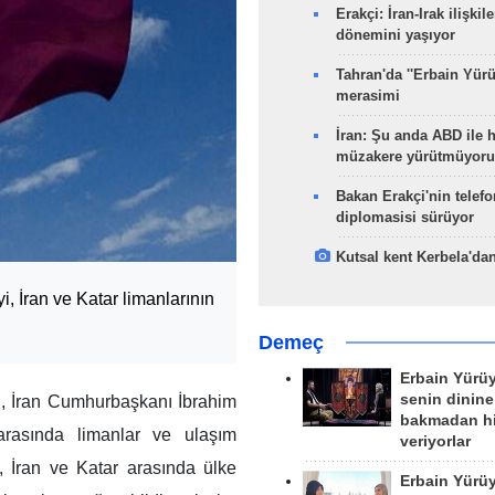
Erakçi: İran-Irak ilişkile
dönemini yaşıyor
Tahran'da ''Erbain Yürü
merasimi
İran: Şu anda ABD ile 
müzakere yürütmüyoru
Bakan Erakçi'nin telefo
diplomasisi sürüyor
Kutsal kent Kerbela'dan
i, İran ve Katar limanlarının
Demeç
Erbain Yürü
senin dinine
i, İran Cumhurbaşkanı İbrahim
bakmadan h
 arasında limanlar ve ulaşım
veriyorlar
, İran ve Katar arasında ülke
Erbain Yürü