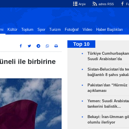
Arşiv
adres RSS
Fa
mi
Kültür
Toplum
Spor
Turizm
Fotoğraf
Video
Haber Başlıkları
Top 10
Türkiye Cumhurbaşkan
Suudi Arabistan’da
üneli ile birbirine
Sistan-Belucistan'da te
bağlantılı 8 şahıs yaka
Pakistan'dan “Hürmüz
açıklaması
Yemen: Suudi Arabistan
tankerini balistik…
Bekayi: İran-Umman gö
olumlu ilerliyor