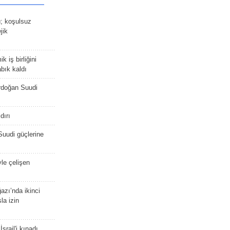
ü; koşulsuz
jik
 iş birliğini
bık kaldı
rdoğan Suudi
dırı
Suudi güçlerine
yle çelişen
zı’nda ikinci
la izin
srail'i kınadı