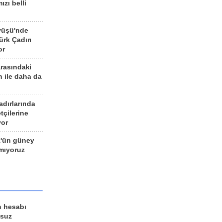
ızı belli
yüşü'nde
rk Çadırı
or
arasındaki
n ile daha da
adırlarında
tçilerine
yor
z'ün güney
ımıyoruz
n hesabı
lsuz