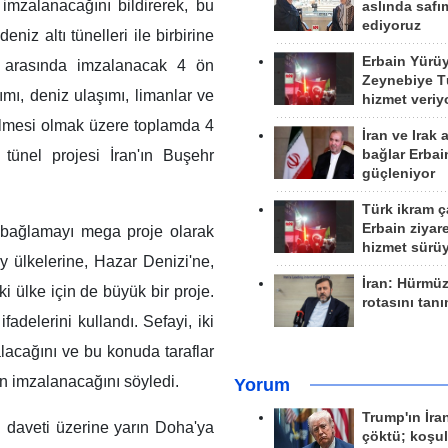
mzalanacağını bildirerek, bu
aslında safım
ediyoruz
niz altı tünelleri ile birbirine
Erbain Yürü
ke arasında imzalanacak 4 ön
Zeynebiye Tü
mı, deniz ulaşımı, limanlar ve
hizmet veriy
ilmesi olmak üzere toplamda 4
İran ve Irak 
bağlar Erbai
tünel projesi İran'ın Buşehr
güçleniyor
Türk ikram ç
Erbain ziyare
r'a bağlamayı mega proje olarak
hizmet sürü
ey ülkelerine, Hazar Denizi'ne,
İran: Hürmü
i ülke için de büyük bir proje.
rotasını tan
delerini kullandı. Sefayi, iki
alacağını ve bu konuda taraflar
n imzalanacağını söyledi.
Yorum
Trump'ın İra
 daveti üzerine yarın Doha'ya
çöktü; koşu