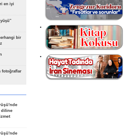
ri en iyi
yüşü''
herhangi bir
z
n
 fotoğraflar
yüşü'nde
 diline
izmet
yüşü'nde