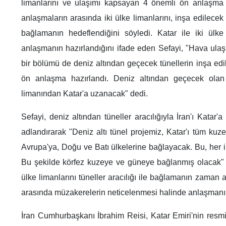
limanlarını ve ulaşımı kapsayan 4 önemli ön anlaşma i
anlaşmaların arasında iki ülke limanlarını, inşa edilecek de
bağlamanın hedeflendiğini söyledi. Katar ile iki ül
anlaşmanın hazırlandığını ifade eden Sefayi, "Hava ulaşı
bir bölümü de deniz altından geçecek tünellerin inşa ed
ön anlaşma hazırlandı. Deniz altından geçecek olan 
limanından Katar'a uzanacak" dedi.
Sefayi, deniz altından tüneller aracılığıyla İran'ı Kata
adlandırarak "Deniz altı tünel projemiz, Katar'ı tüm kuz
Avrupa'ya, Doğu ve Batı ülkelerine bağlayacak. Bu, her ik
Bu şekilde körfez kuzeye ve güneye bağlanmış olacak" ifa
ülke limanlarını tüneller aracılığı ile bağlamanın zaman 
arasında müzakerelerin neticelenmesi halinde anlaşmanı
İran Cumhurbaşkanı İbrahim Reisi, Katar Emiri'nin resmi