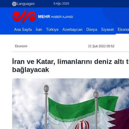
8 Ağu 2026
Ana Sayfa
İran
Türkiye
Azerbaycan
Dünya
Siyaset
Ekono
Ekonomi
21 Şub 2022 09:52
İran ve Katar, limanlarını deniz altı t
bağlayacak