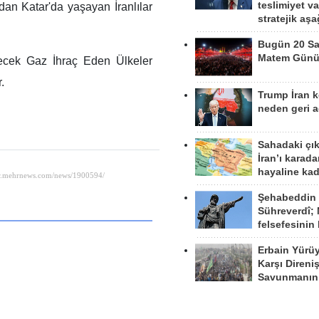
teslimiyet v
ndan Katar'da yaşayan İranlılar
stratejik aş
Bugün 20 Sa
Matem Gün
necek Gaz İhraç Eden Ülkeler
.
Trump İran 
neden geri a
Sahadaki çı
İran’ı karad
hayaline kad
Şehabeddin
Sühreverdî; 
felsefesinin
Erbain Yürü
Karşı Direni
Savunmanın