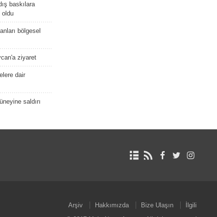
dış baskılara
 oldu
kanları bölgesel
ycan'a ziyaret
lere dair
güneyine saldırı
Arşiv
Hakkımızda
Bize Ulaşın
İlgili