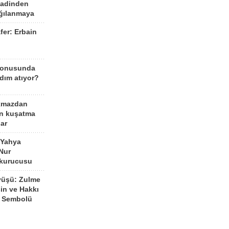
aadinden
ağılanmaya
fer: Erbain
ü
konusunda
dım atıyor?
kmazdan
an kuşatma
ar
 Yahya
Nur
 kurucusu
yüşü: Zulme
şin ve Hakkı
 Sembolü