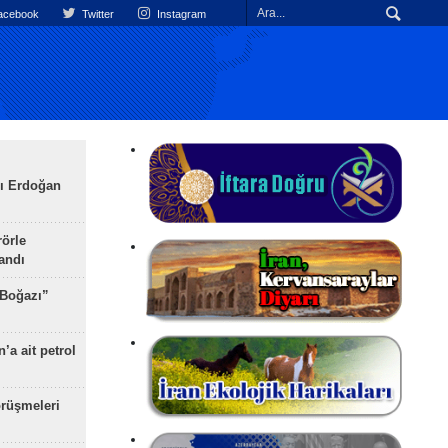
cebook
Twitter
Instagram
ı Erdoğan
rörle
landı
 Boğazı”
’a ait petrol
rüşmeleri