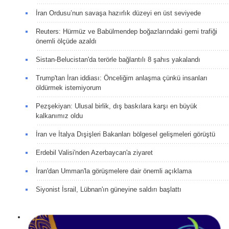
İran Ordusu’nun savaşa hazırlık düzeyi en üst seviyede
Reuters: Hürmüz ve Babülmendep boğazlarındaki gemi trafiği
önemli ölçüde azaldı
Sistan-Belucistan'da terörle bağlantılı 8 şahıs yakalandı
Trump'tan İran iddiası: Önceliğim anlaşma çünkü insanları
öldürmek istemiyorum
Pezşekiyan: Ulusal birlik, dış baskılara karşı en büyük
kalkanımız oldu
İran ve İtalya Dışişleri Bakanları bölgesel gelişmeleri görüştü
Erdebil Valisi'nden Azerbaycan'a ziyaret
İran'dan Umman'la görüşmelere dair önemli açıklama
Siyonist İsrail, Lübnan'ın güneyine saldırı başlattı