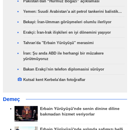
Pakistan'dan “Hürmüz Boğazı” açıklaması
Yemen: Suudi Arabistan’a ait petrol tankerini balistik…
Bekayi: İran-Umman görüşmeleri olumlu ilerliyor
Erakçi: İran-Irak ilişkileri en iyi dönemini yaşıyor
Tahran'da ''Erbain Yürüyüşü'' merasimi
İran: Şu anda ABD ile herhangi bir müzakere
yürütmüyoruz
Bakan Erakçi'nin telefon diplomasisi sürüyor
Kutsal kent Kerbela'dan fotoğraflar
Demeç
Erbain Yürüyüşü'nde senin dinine diline
bakmadan hizmet veriyorlar
Erbain Yürüyüşü'nde aslında safımızı belli