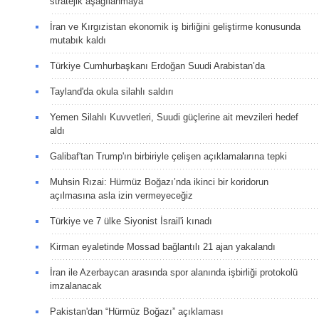
stratejik aşağılanmaya
İran ve Kırgızistan ekonomik iş birliğini geliştirme konusunda
mutabık kaldı
Türkiye Cumhurbaşkanı Erdoğan Suudi Arabistan’da
Tayland'da okula silahlı saldırı
Yemen Silahlı Kuvvetleri, Suudi güçlerine ait mevzileri hedef
aldı
Galibaf'tan Trump'ın birbiriyle çelişen açıklamalarına tepki
Muhsin Rızai: Hürmüz Boğazı’nda ikinci bir koridorun
açılmasına asla izin vermeyeceğiz
Türkiye ve 7 ülke Siyonist İsrail'i kınadı
Kirman eyaletinde Mossad bağlantılı 21 ajan yakalandı
İran ile Azerbaycan arasında spor alanında işbirliği protokolü
imzalanacak
Pakistan'dan “Hürmüz Boğazı” açıklaması