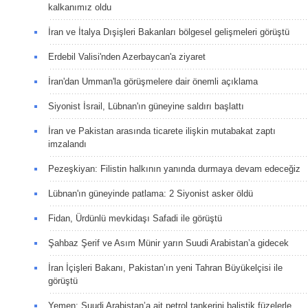
kalkanımız oldu
İran ve İtalya Dışişleri Bakanları bölgesel gelişmeleri görüştü
Erdebil Valisi'nden Azerbaycan'a ziyaret
İran'dan Umman'la görüşmelere dair önemli açıklama
Siyonist İsrail, Lübnan'ın güneyine saldırı başlattı
İran ve Pakistan arasında ticarete ilişkin mutabakat zaptı
imzalandı
Pezeşkiyan: Filistin halkının yanında durmaya devam edeceğiz
Lübnan'ın güneyinde patlama: 2 Siyonist asker öldü
Fidan, Ürdünlü mevkidaşı Safadi ile görüştü
Şahbaz Şerif ve Asım Münir yarın Suudi Arabistan’a gidecek
İran İçişleri Bakanı, Pakistan’ın yeni Tahran Büyükelçisi ile
görüştü
Yemen: Suudi Arabistan’a ait petrol tankerini balistik füzelerle