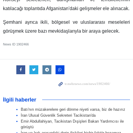
katılacağı toplantıda Afganistan'daki gelişmeler ele alınacak.
Şemhani ayrıca ikili, bölgesel ve uluslararası meseleleri
görüşmek üzere bazı mevkidaşlarıyla bir araya gelecek.
News ID
1902466
İlgili haberler
Batı'nın müzakerelere geri dönme niyeti varsa, biz de hazırız
İran Ulusal Güvenlik Sekreteri Tacikistan'da
Emir Abdullahiyan, Tacikistan Dışişleri Bakan Yardımcısı ile
görüştü
İran ve Irak arasındaki derin ilişkileri hiçbir faktör bozamaz