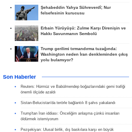
Şehabeddin Yahya Sühreverdî; Nur
felsefesinin kurucusu
Erbain Yürüyüşü: Zulme Karşı Direnişin ve
Hakkı Savunmanın Sembolü
Trump gerilimi tırmandırma tuzağında:
Washington neden İran denkleminden çıkış
yolu bulamıyor?
Son Haberler
Reuters: Hürmüz ve Babülmendep boğazlarındaki gemi trafiği
önemli ölçüde azaldı
Sistan-Belucistan'da terörle bağlantılı 8 şahıs yakalandı
Trump'tan İran iddiası: Önceliğim anlaşma çünkü insanları
öldürmek istemiyorum
Pezşekiyan: Ulusal birlik, dış baskılara karşı en büyük