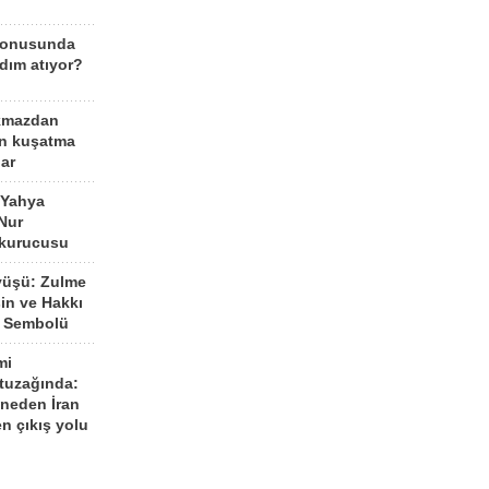
konusunda
dım atıyor?
kmazdan
an kuşatma
ar
 Yahya
Nur
 kurucusu
yüşü: Zulme
şin ve Hakkı
 Sembolü
mi
 tuzağında:
neden İran
n çıkış yolu