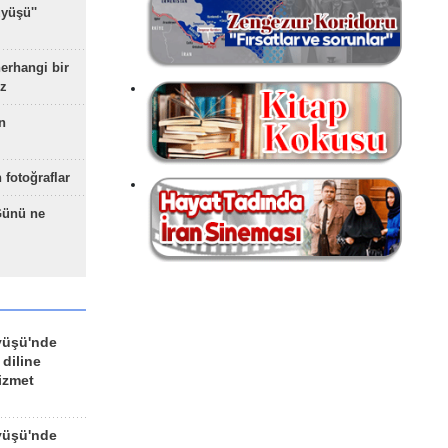
yüşü''
herhangi bir
z
n
 fotoğraflar
Günü ne
yüşü'nde
 diline
izmet
yüşü'nde