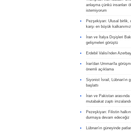
anlaşma çünkü insanları 
istemiyorum
Pezşekiyan: Ulusal birlik, 
karşı en büyük kalkanımız
İran ve İtalya Dışişleri Ba
gelişmeleri görüştü
Erdebil Valisi'nden Azerba
İran'dan Umman'la görüşme
önemli açıklama
Siyonist İsrail, Lübnan'ın 
başlattı
İran ve Pakistan arasında t
mutabakat zaptı imzalandı
Pezeşkiyan: Filistin halkı
durmaya devam edeceğiz
Lübnan'ın güneyinde patla