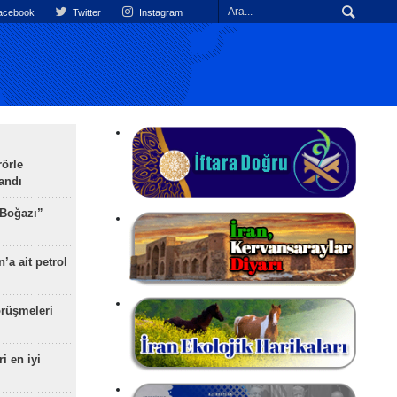
cebook
Twitter
Instagram
rörle
landı
 Boğazı”
’a ait petrol
rüşmeleri
ri en iyi