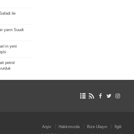
afadi ile
r yarın Suudi
tan’ın yeni
üştü
it petrol
 vurduk
Arşiv
Hakkımızda
Bize Ulaşın
İlgili