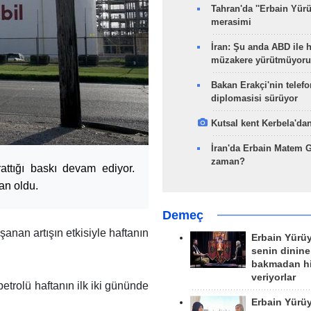
Tahran'da ''Erbain Yürü
merasimi
İran: Şu anda ABD ile 
müzakere yürütmüyoru
Bakan Erakçi'nin telefo
diplomasisi sürüyor
Kutsal kent Kerbela'dan
İran'da Erbain Matem 
zaman?
rattığı baskı devam ediyor.
an oldu.
Demeç
anan artışın etkisiyle haftanın
Erbain Yürü
senin dinine
bakmadan h
veriyorlar
trolü haftanın ilk iki gününde
Erbain Yürü