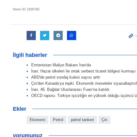
News ID
1905766
İlgili haberler
Ermenistan Maliye Bakanı İran'da
İran: Hazar ülkeleri ile ortak serbest ticaret bölgesi kurmay
ABD'de petrol sondaj kulesi sayısı arttı
Çin'den Kanada’ya tepki: Ekonomik meseleler siyasallaştır
İran, 46. Bağdat Uluslararası Fuarı'na katıldı
OECD raporu: Türkiye işsizliğin en yüksek olduğu üçüncü ü
Ekler
Ekonomi
Petrol
petrol tankeri
Çin
yorumunuz