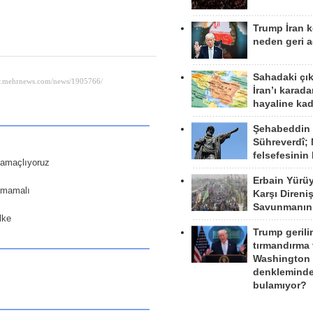
Trump İran 
neden geri a
Sahadaki çı
İran’ı karad
hayaline kad
Şehabeddin
Sühreverdî; 
felsefesinin
ı amaçlıyoruz
Erbain Yürü
ılmamalı
Karşı Direni
Savunmanın
lke
Trump gerili
tırmandırma
Washington 
denkleminde
bulamıyor?