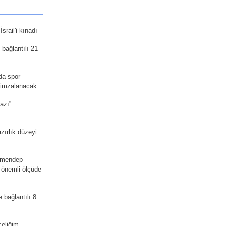
srail'i kınadı
bağlantılı 21
da spor
ü imzalanacak
azı”
zırlık düzeyi
lmendep
i önemli ölçüde
e bağlantılı 8
celiğim