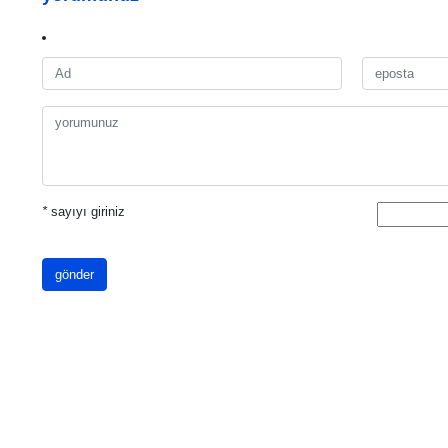
*
sayıyı giriniz
gönder