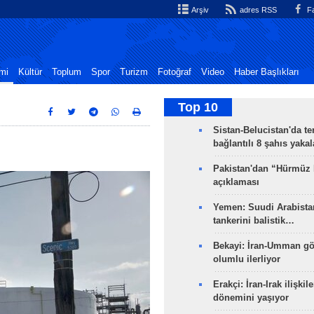
Arşiv
adres RSS
Fa
mi
Kültür
Toplum
Spor
Turizm
Fotoğraf
Video
Haber Başlıkları
Top 10
Sistan-Belucistan'da te
bağlantılı 8 şahıs yaka
Pakistan'dan “Hürmüz
açıklaması
Yemen: Suudi Arabistan
tankerini balistik…
Bekayi: İran-Umman gö
olumlu ilerliyor
Erakçi: İran-Irak ilişkile
dönemini yaşıyor