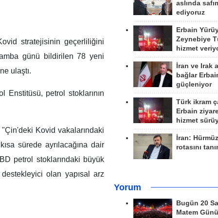
aslında safım
ediyoruz
Erbain Yürü
Zeynebiye Tü
vid stratejisinin geçerliliğini
hizmet veriy
şamba günü bildirilen 78 yeni
İran ve Irak 
ne ulaştı.
bağlar Erbai
güçleniyor
 Enstitüsü, petrol stoklarının
Türk ikram ç
Erbain ziyare
hizmet sürü
"Çin'deki Kovid vakalarındaki
İran: Hürmü
r kısa sürede ayrılacağına dair
rotasını tan
 ABD petrol stoklarındaki büyük
 destekleyici olan yapısal arz
Yorum
Bugün 20 Sa
Matem Gün