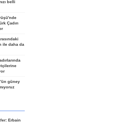
ızı belli
yüşü'nde
rk Çadırı
or
arasındaki
n ile daha da
adırlarında
tçilerine
yor
z'ün güney
ımıyoruz
fer: Erbain
ü