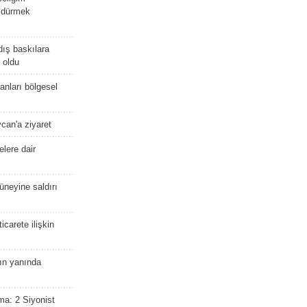
öldürmek
dış baskılara
 oldu
kanları bölgesel
ycan'a ziyaret
lere dair
güneyine saldırı
icarete ilişkin
nın yanında
ma: 2 Siyonist