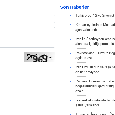
Son Haberler
Türkiye ve 7 ülke Siyonist İ
Kirman eyaletinde Mossad 
ajan yakalandı
İran ile Azerbaycan arasın
alanında işbirliği protokol
Pakistan'dan “Hürmüz Boğ
açıklaması
İran Ordusu’nun savaşa ha
en üst seviyede
Reuters: Hürmüz ve Babü
boğazlarındaki gemi trafiğ
azaldı
Sistan-Belucistan'da terörl
şahıs yakalandı
Trump'tan İran iddiası: Ön