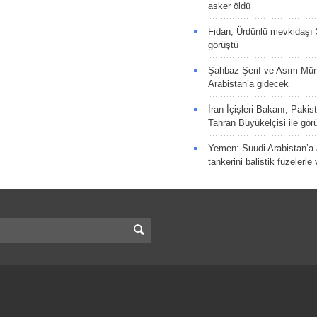
asker öldü
Fidan, Ürdünlü mevkidaşı S
görüştü
Şahbaz Şerif ve Asım Müni
Arabistan’a gidecek
İran İçişleri Bakanı, Pakis
Tahran Büyükelçisi ile gör
Yemen: Suudi Arabistan’a a
tankerini balistik füzelerle