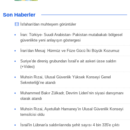
Son Haberler
İsfahan'dan muhteşem görüntüler
İran: Türkiye- Suudi Arabistan- Pakistan mutabakatı bölgesel
güvenlikte yeni anlayışın göstergesi
İran’dan Mesaj: Hürmüz ve Füze Gücü İki Büyük Kozumuz
Suriye’de direniş grubundan İsrail’e ait askeri üsse saldırı
(+Video)
Muhsin Rızai, Ulusal Güvenlik Yüksek Konseyi Genel
Sekreterliği’ne atandı
Muhammed Bakır Zülkadr, Devrim Lideri’nin siyasi danışmanı
olarak atandı
Muhsin Rızai, Ayetullah Hamaney’in Ulusal Güvenlik Konseyi
temsilcisi oldu
İsrail'in Lübnan'a saldırılarında şehit sayısı 4 bin 335'e çıktı