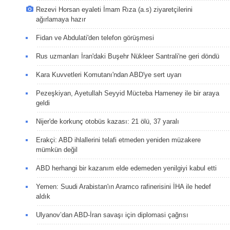
Rezevi Horsan eyaleti İmam Rıza (a.s) ziyaretçilerini
ağırlamaya hazır
Fidan ve Abdulati'den telefon görüşmesi
Rus uzmanları İran'daki Buşehr Nükleer Santrali'ne geri döndü
Kara Kuvvetleri Komutanı'ndan ABD'ye sert uyarı
Pezeşkiyan, Ayetullah Seyyid Mücteba Hameney ile bir araya
geldi
Nijer'de korkunç otobüs kazası: 21 ölü, 37 yaralı
Erakçi: ABD ihlallerini telafi etmeden yeniden müzakere
mümkün değil
ABD herhangi bir kazanım elde edemeden yenilgiyi kabul etti
Yemen: Suudi Arabistan'ın Aramco rafinerisini İHA ile hedef
aldık
Ulyanov’dan ABD-İran savaşı için diplomasi çağrısı