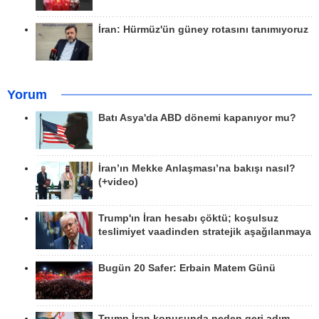
İran: Hürmüz'ün güney rotasını tanımıyoruz
Yorum
Batı Asya'da ABD dönemi kapanıyor mu?
İran’ın Mekke Anlaşması’na bakışı nasıl?
(+video)
Trump'ın İran hesabı çöktü; koşulsuz
teslimiyet vaadinden stratejik aşağılanmaya
Bugün 20 Safer: Erbain Matem Günü
Trump İran konusunda neden geri adım