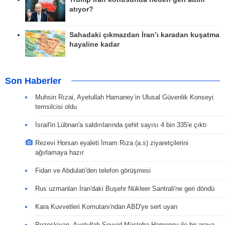
atıyor?
Sahadaki çıkmazdan İran’ı karadan kuşatma
hayaline kadar
Son Haberler
Muhsin Rızai, Ayetullah Hamaney’in Ulusal Güvenlik Konseyi
temsilcisi oldu
İsrail'in Lübnan'a saldırılarında şehit sayısı 4 bin 335'e çıktı
Rezevi Horsan eyaleti İmam Rıza (a.s) ziyaretçilerini
ağırlamaya hazır
Fidan ve Abdulati'den telefon görüşmesi
Rus uzmanları İran'daki Buşehr Nükleer Santrali'ne geri döndü
Kara Kuvvetleri Komutanı'ndan ABD'ye sert uyarı
Pezeşkiyan, Ayetullah Seyyid Mücteba Hameney ile bir araya