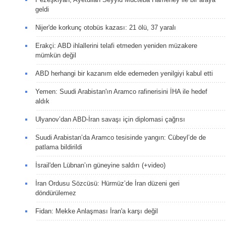
geldi
Nijer'de korkunç otobüs kazası: 21 ölü, 37 yaralı
Erakçi: ABD ihlallerini telafi etmeden yeniden müzakere
mümkün değil
ABD herhangi bir kazanım elde edemeden yenilgiyi kabul etti
Yemen: Suudi Arabistan'ın Aramco rafinerisini İHA ile hedef
aldık
Ulyanov’dan ABD-İran savaşı için diplomasi çağrısı
Suudi Arabistan’da Aramco tesisinde yangın: Cübeyl’de de
patlama bildirildi
İsrail'den Lübnan’ın güneyine saldırı (+video)
İran Ordusu Sözcüsü: Hürmüz’de İran düzeni geri
döndürülemez
Fidan: Mekke Anlaşması İran'a karşı değil