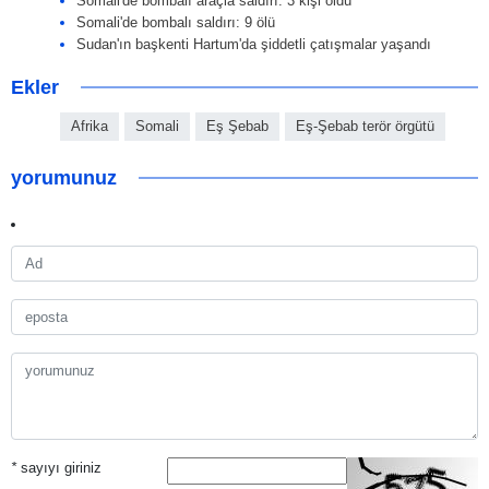
Somali'de bombalı araçla saldırı: 3 kişi öldü
Somali'de bombalı saldırı: 9 ölü
Sudan'ın başkenti Hartum'da şiddetli çatışmalar yaşandı
Ekler
Afrika
Somali
Eş Şebab
Eş-Şebab terör örgütü
yorumunuz
*
sayıyı giriniz