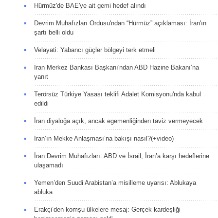
Hürmüz'de BAE'ye ait gemi hedef alındı
Devrim Muhafızları Ordusu'ndan “Hürmüz” açıklaması: İran'ın
şartı belli oldu
Velayati: Yabancı güçler bölgeyi terk etmeli
İran Merkez Bankası Başkanı'ndan ABD Hazine Bakanı’na
yanıt
Terörsüz Türkiye Yasası teklifi Adalet Komisyonu'nda kabul
edildi
İran diyaloğa açık, ancak egemenliğinden taviz vermeyecek
İran’ın Mekke Anlaşması’na bakışı nasıl?(+video)
İran Devrim Muhafızları: ABD ve İsrail, İran’a karşı hedeflerine
ulaşamadı
Yemen’den Suudi Arabistan’a misilleme uyarısı: Ablukaya
abluka
Erakçi’den komşu ülkelere mesaj: Gerçek kardeşliği