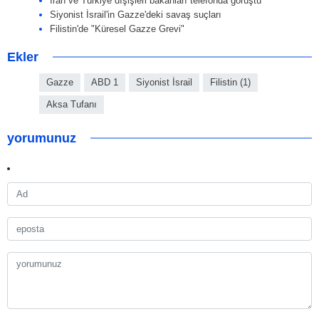
İran ve Türkiye dışişleri bakanları telefonda görüştü
Siyonist İsrail'in Gazze'deki savaş suçları
Filistin'de "Küresel Gazze Grevi"
Ekler
Gazze
ABD 1
Siyonist İsrail
Filistin (1)
Aksa Tufanı
yorumunuz