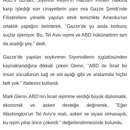
ABD’li uzman, Siyonist Rejim’in mazlum Filistin halkına
karşı işlediği son cinayetlerin yanı sıra Gazze Şeridi'nde
Filistinlilere yönelik yapılan etnik temizlikte Amerika'nın
ortaklık yaptığını belirterek, ''Gazze'de şu anda korkunç
suçlar işleniyor. Bu, Tel Aviv rejimi ve ABD hükümetinin tam
da aradığı şey.’’ dedi.
Gazze’de yapılan soykırımın Siyonistlerin içgüdüsünden
kaynaklandığına dikkati çeken Glenn, ''ABD ile İsrail bir
insan vücudunun sağ ve sol ayağı gibi ve aralarında hiçbir
fark yok.’’ ifadesini kullandı.
Mark Glenn, ABD'nin İsrail rejimine verdiği büyük diplomatik,
ekonomik ve askeri desteğe değinerek, ''Eğer
Washington'un Tel Aviv’e mali, askeri ve siyasi olmasaydı,
bu rejim yıllar önce çökerdi.’’ değerlendirmesinde bulundu.