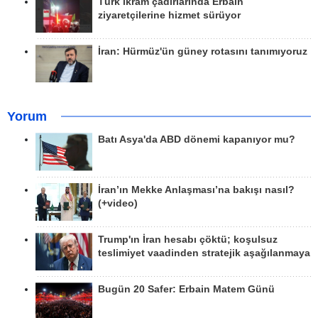
Türk ikram çadırlarında Erbain
ziyaretçilerine hizmet sürüyor
İran: Hürmüz'ün güney rotasını tanımıyoruz
Yorum
Batı Asya'da ABD dönemi kapanıyor mu?
İran’ın Mekke Anlaşması’na bakışı nasıl?
(+video)
Trump'ın İran hesabı çöktü; koşulsuz
teslimiyet vaadinden stratejik aşağılanmaya
Bugün 20 Safer: Erbain Matem Günü