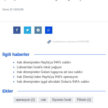
News ID
1920188
İlgili haberler
Irak direnişinden Hayfa'ya İHA’lı saldırı
Lübnan'dan İsrail'e roket yağıyor
Irak direnişinden Golani tugayına ait üse saldırı
Irak Direnişi’nden Hayfa'ya İHA'lı operasyon
Irak direnişinden işgal altındaki Golan'a İHA'lı saldırı
Ekler
operasyon (1)
ırak
Siyonist İsrail
Filistin (1)