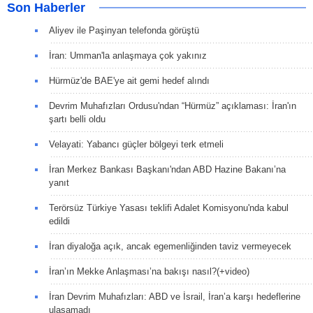
Son Haberler
Aliyev ile Paşinyan telefonda görüştü
İran: Umman'la anlaşmaya çok yakınız
Hürmüz'de BAE'ye ait gemi hedef alındı
Devrim Muhafızları Ordusu'ndan “Hürmüz” açıklaması: İran'ın
şartı belli oldu
Velayati: Yabancı güçler bölgeyi terk etmeli
İran Merkez Bankası Başkanı'ndan ABD Hazine Bakanı’na
yanıt
Terörsüz Türkiye Yasası teklifi Adalet Komisyonu'nda kabul
edildi
İran diyaloğa açık, ancak egemenliğinden taviz vermeyecek
İran’ın Mekke Anlaşması’na bakışı nasıl?(+video)
İran Devrim Muhafızları: ABD ve İsrail, İran’a karşı hedeflerine
ulaşamadı