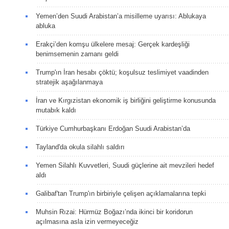
Yemen’den Suudi Arabistan’a misilleme uyarısı: Ablukaya
abluka
Erakçi’den komşu ülkelere mesaj: Gerçek kardeşliği
benimsemenin zamanı geldi
Trump'ın İran hesabı çöktü; koşulsuz teslimiyet vaadinden
stratejik aşağılanmaya
İran ve Kırgızistan ekonomik iş birliğini geliştirme konusunda
mutabık kaldı
Türkiye Cumhurbaşkanı Erdoğan Suudi Arabistan’da
Tayland'da okula silahlı saldırı
Yemen Silahlı Kuvvetleri, Suudi güçlerine ait mevzileri hedef
aldı
Galibaf'tan Trump'ın birbiriyle çelişen açıklamalarına tepki
Muhsin Rızai: Hürmüz Boğazı’nda ikinci bir koridorun
açılmasına asla izin vermeyeceğiz