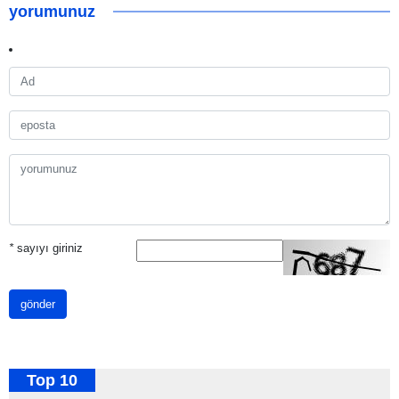
yorumunuz
*
sayıyı giriniz
gönder
Top 10