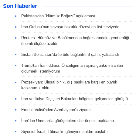
Son Haberler
Pakistan'dan “Hürmüz Boğazı” açıklaması
İran Ordusu’nun savaşa hazırlık düzeyi en üst seviyede
Reuters: Hürmüz ve Babülmendep boğazlarındaki gemi trafiği
önemli ölçüde azaldı
Sistan-Belucistan'da terörle bağlantılı 8 şahıs yakalandı
Trump'tan İran iddiası: Önceliğim anlaşma çünkü insanları
öldürmek istemiyorum
Pezşekiyan: Ulusal birlik, dış baskılara karşı en büyük
kalkanımız oldu
İran ve İtalya Dışişleri Bakanları bölgesel gelişmeleri görüştü
Erdebil Valisi'nden Azerbaycan'a ziyaret
İran'dan Umman'la görüşmelere dair önemli açıklama
Siyonist İsrail, Lübnan'ın güneyine saldırı başlattı