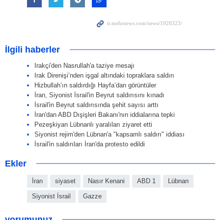
İlgili haberler
Irakçi'den Nasrullah'a taziye mesajı
Irak Direnişi’nden işgal altındaki topraklara saldırı
Hizbullah’ın saldırdığı Hayfa’dan görüntüler
İran, Siyonist İsrail'in Beyrut saldırısını kınadı
İsrail'in Beyrut saldırısında şehit sayısı arttı
İran'dan ABD Dışişleri Bakanı'nın iddialarına tepki
Pezeşkiyan Lübnanlı yaralıları ziyaret etti
Siyonist rejim'den Lübnan'a "kapsamlı saldırı" iddiası
İsrail'in saldırıları İran'da protesto edildi
Ekler
İran
siyaset
Nasır Kenani
ABD 1
Lübnan
Siyonist İsrail
Gazze
yorumunuz