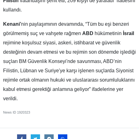
Filistin
vatandaşını şehit etti, 209 kişiyi de yaraladı” ifadesini
kullandı.
Kenani’
nin paylaşımının devamında, “Tüm bu eşi benzeri
görülmemiş suç ve vahşete rağmen
ABD
hükümetinin
İsrail
rejimine koşulsuz siyasi, askeri, istihbarat ve güvenlik
desteğinin devam etmesi ve bu rejimin son dönemde işlediği
suçları BM Güvenlik Konseyi'nde savunması, ABD’nin
Filistin, Lübnan ve Suriye'ye karşı işlenen suçlarda Siyonist
rejimle ortak olmanın hukuki ve uluslararası sorumluluklarını
kabul etmesi gerektiği anlamına geliyor” ifadelerine yer
verildi.
News ID
1920323