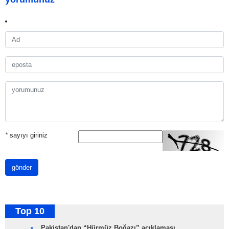
*
sayıyı giriniz
gönder
Top 10
Pakistan'dan “Hürmüz Boğazı” açıklaması