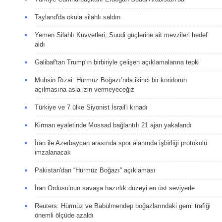
Tayland'da okula silahlı saldırı
Yemen Silahlı Kuvvetleri, Suudi güçlerine ait mevzileri hedef
aldı
Galibaf'tan Trump'ın birbiriyle çelişen açıklamalarına tepki
Muhsin Rızai: Hürmüz Boğazı’nda ikinci bir koridorun
açılmasına asla izin vermeyeceğiz
Türkiye ve 7 ülke Siyonist İsrail'i kınadı
Kirman eyaletinde Mossad bağlantılı 21 ajan yakalandı
İran ile Azerbaycan arasında spor alanında işbirliği protokolü
imzalanacak
Pakistan'dan “Hürmüz Boğazı” açıklaması
İran Ordusu’nun savaşa hazırlık düzeyi en üst seviyede
Reuters: Hürmüz ve Babülmendep boğazlarındaki gemi trafiği
önemli ölçüde azaldı