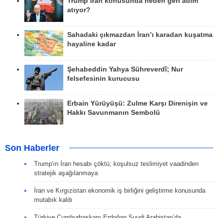
Trump İran konusunda neden geri adım
atıyor?
Sahadaki çıkmazdan İran’ı karadan kuşatma
hayaline kadar
Şehabeddin Yahya Sühreverdî; Nur
felsefesinin kurucusu
Erbain Yürüyüşü: Zulme Karşı Direnişin ve
Hakkı Savunmanın Sembolü
Son Haberler
Trump'ın İran hesabı çöktü; koşulsuz teslimiyet vaadinden
stratejik aşağılanmaya
İran ve Kırgızistan ekonomik iş birliğini geliştirme konusunda
mutabık kaldı
Türkiye Cumhurbaşkanı Erdoğan Suudi Arabistan’da