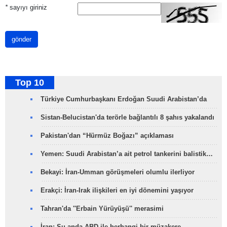
*
sayıyı giriniz
gönder
Top 10
Türkiye Cumhurbaşkanı Erdoğan Suudi Arabistan’da
Sistan-Belucistan'da terörle bağlantılı 8 şahıs yakalandı
Pakistan'dan “Hürmüz Boğazı” açıklaması
Yemen: Suudi Arabistan’a ait petrol tankerini balistik…
Bekayi: İran-Umman görüşmeleri olumlu ilerliyor
Erakçi: İran-Irak ilişkileri en iyi dönemini yaşıyor
Tahran'da ''Erbain Yürüyüşü'' merasimi
İran: Şu anda ABD ile herhangi bir müzakere