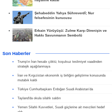
hayaline kadar
Şehabeddin Yahya Sühreverdî; Nur
felsefesinin kurucusu
Erbain Yürüyüşü: Zulme Karşı Direnişin ve
Hakkı Savunmanın Sembolü
Son Haberler
Trump'ın İran hesabı çöktü; koşulsuz teslimiyet vaadinden
stratejik aşağılanmaya
İran ve Kırgızistan ekonomik iş birliğini geliştirme konusunda
mutabık kaldı
Türkiye Cumhurbaşkanı Erdoğan Suudi Arabistan’da
Tayland'da okula silahlı saldırı
Yemen Silahlı Kuvvetleri, Suudi güçlerine ait mevzileri hedef
aldı