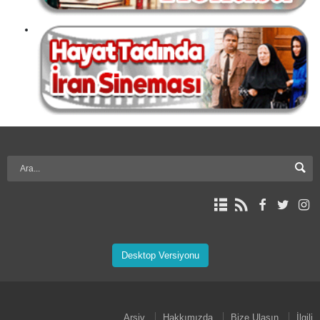
Desktop Versiyonu
Arşiv
Hakkımızda
Bize Ulaşın
İlgili