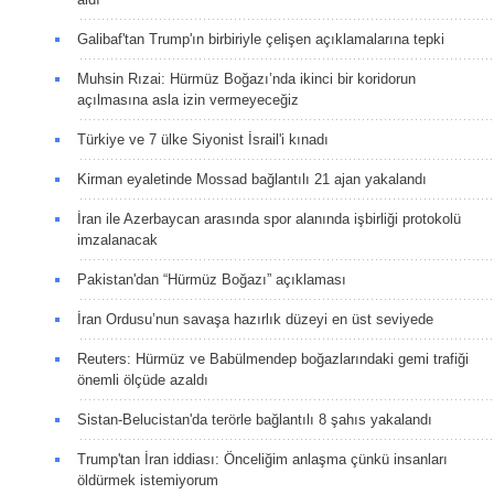
Galibaf'tan Trump'ın birbiriyle çelişen açıklamalarına tepki
Muhsin Rızai: Hürmüz Boğazı’nda ikinci bir koridorun
açılmasına asla izin vermeyeceğiz
Türkiye ve 7 ülke Siyonist İsrail'i kınadı
Kirman eyaletinde Mossad bağlantılı 21 ajan yakalandı
İran ile Azerbaycan arasında spor alanında işbirliği protokolü
imzalanacak
Pakistan'dan “Hürmüz Boğazı” açıklaması
İran Ordusu’nun savaşa hazırlık düzeyi en üst seviyede
Reuters: Hürmüz ve Babülmendep boğazlarındaki gemi trafiği
önemli ölçüde azaldı
Sistan-Belucistan'da terörle bağlantılı 8 şahıs yakalandı
Trump'tan İran iddiası: Önceliğim anlaşma çünkü insanları
öldürmek istemiyorum