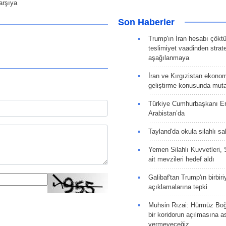
arşıya
Son Haberler
Trump'ın İran hesabı çökt
teslimiyet vaadinden strate
aşağılanmaya
İran ve Kırgızistan ekonomik
geliştirme konusunda muta
Türkiye Cumhurbaşkanı E
Arabistan’da
Tayland'da okula silahlı sal
Yemen Silahlı Kuvvetleri, 
ait mevzileri hedef aldı
Galibaf'tan Trump'ın birbiri
açıklamalarına tepki
Muhsin Rızai: Hürmüz Boğa
bir koridorun açılmasına as
vermeyeceğiz