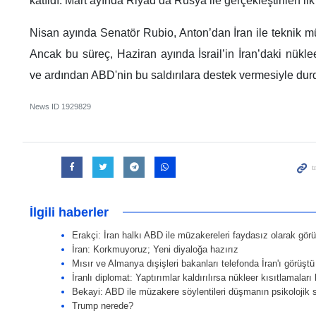
katıldı. Mart ayında Riyad’da Rusya ile gerçekleştirilen ilk
Nisan ayında Senatör Rubio, Anton’dan İran ile teknik mü
Ancak bu süreç, Haziran ayında İsrail’in İran’daki nüklee
ve ardından ABD'nin bu saldırılara destek vermesiyle dur
News ID
1929829
İlgili haberler
Erakçi: İran halkı ABD ile müzakereleri faydasız olarak gör
İran: Korkmuyoruz; Yeni diyaloğa hazırız
Mısır ve Almanya dışişleri bakanları telefonda İran'ı görüştü
İranlı diplomat: Yaptırımlar kaldırılırsa nükleer kısıtlamaları
Bekayi: ABD ile müzakere söylentileri düşmanın psikolojik 
Trump nerede?