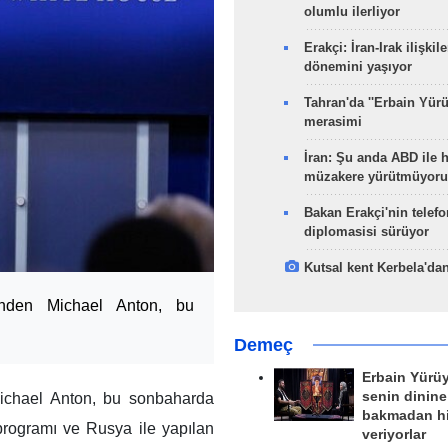
olumlu ilerliyor
Erakçi: İran-Irak ilişkile
dönemini yaşıyor
Tahran'da ''Erbain Yürü
merasimi
İran: Şu anda ABD ile 
müzakere yürütmüyoru
Bakan Erakçi'nin telefo
diplomasisi sürüyor
Kutsal kent Kerbela'dan
rinden Michael Anton, bu
Demeç
Erbain Yürü
senin dinine
 Michael Anton, bu sonbaharda
bakmadan h
 programı ve Rusya ile yapılan
veriyorlar