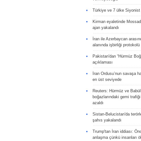
Türkiye ve 7 ülke Siyonist İ
Kirman eyaletinde Mossad 
ajan yakalandı
İran ile Azerbaycan arasın
alanında işbirliği protokol
Pakistan'dan “Hürmüz Boğ
açıklaması
İran Ordusu’nun savaşa ha
en üst seviyede
Reuters: Hürmüz ve Babü
boğazlarındaki gemi trafiğ
azaldı
Sistan-Belucistan'da terörl
şahıs yakalandı
Trump'tan İran iddiası: Ön
anlaşma çünkü insanları 