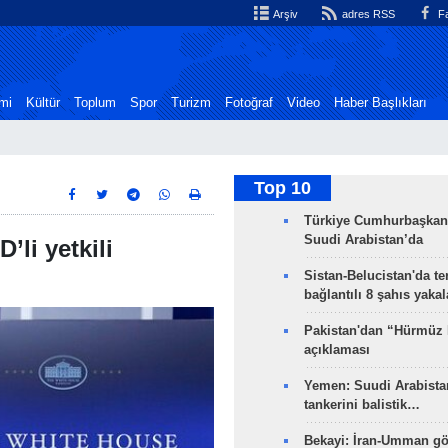
Arşiv
adres RSS
Fa
mi
Kültür
Toplum
Spor
Turizm
Fotoğraf
Video
Haber Başlıkları
Top 10
Türkiye Cumhurbaşkan
Suudi Arabistan’da
’li yetkili
Sistan-Belucistan'da te
bağlantılı 8 şahıs yaka
Pakistan'dan “Hürmüz
açıklaması
Yemen: Suudi Arabistan
tankerini balistik…
Bekayi: İran-Umman gö