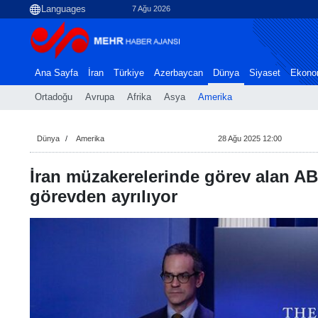
7 Ağu 2026
Ana Sayfa
İran
Türkiye
Azerbaycan
Dünya
Siyaset
Ekono
Ortadoğu
Avrupa
Afrika
Asya
Amerika
Dünya
Amerika
28 Ağu 2025 12:00
İran müzakerelerinde görev alan ABD
görevden ayrılıyor