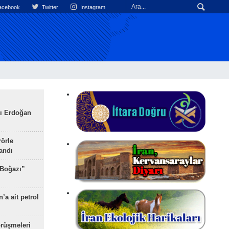
cebook
Twitter
Instagram
ı Erdoğan
rörle
landı
 Boğazı”
’a ait petrol
rüşmeleri