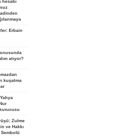
n hesabı
lsuz
aadinden
ağılanmaya
fer: Erbain
ü
konusunda
dım atıyor?
kmazdan
an kuşatma
ar
 Yahya
Nur
 kurucusu
yüşü: Zulme
şin ve Hakkı
 Sembolü