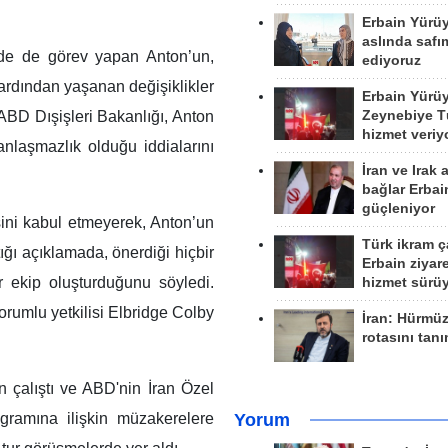
Erbain Yürü
aslında safım
de de görev yapan Anton’un,
ediyoruz
rdından yaşanan değişiklikler
Erbain Yürü
Zeynebiye Tü
ABD Dışişleri Bakanlığı, Anton
hizmet veriy
 anlaşmazlık olduğu iddialarını
İran ve Irak 
bağlar Erbai
güçleniyor
esini kabul etmeyerek, Anton’un
Türk ikram ç
ığı açıklamada, önerdiği hiçbir
Erbain ziyare
ir ekip oluşturduğunu söyledi.
hizmet sürü
rumlu yetkilisi Elbridge Colby
İran: Hürmü
rotasını tan
çalıştı ve ABD'nin İran Özel
rogramına ilişkin müzakerelere
Yorum