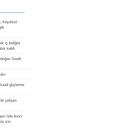
ü; koşulsuz
jik
 iş birliğini
bık kaldı
rdoğan Suudi
dırı
Suudi güçlerine
yle çelişen
zı’nda ikinci
la izin