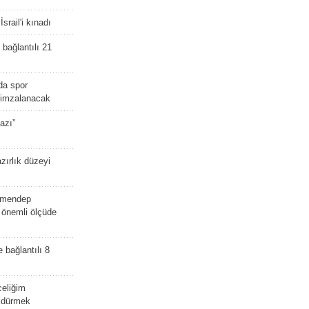
srail'i kınadı
bağlantılı 21
da spor
ü imzalanacak
azı”
zırlık düzeyi
lmendep
i önemli ölçüde
e bağlantılı 8
celiğim
öldürmek