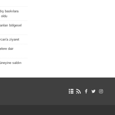
dış baskılara
 oldu
kanları bölgesel
ycan'a ziyaret
lere dair
güneyine saldırı