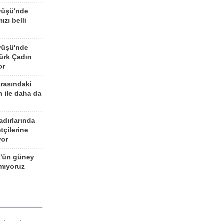
yüşü'nde
ızı belli
yüşü'nde
rk Çadırı
or
arasındaki
n ile daha da
adırlarında
tçilerine
yor
z'ün güney
ımıyoruz