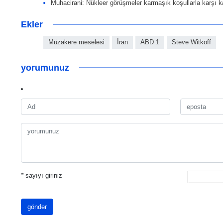
Muhacirani: Nükleer görüşmeler karmaşık koşullarla karşı k
Ekler
Müzakere meselesi
İran
ABD 1
Steve Witkoff
yorumunuz
*
sayıyı giriniz
gönder