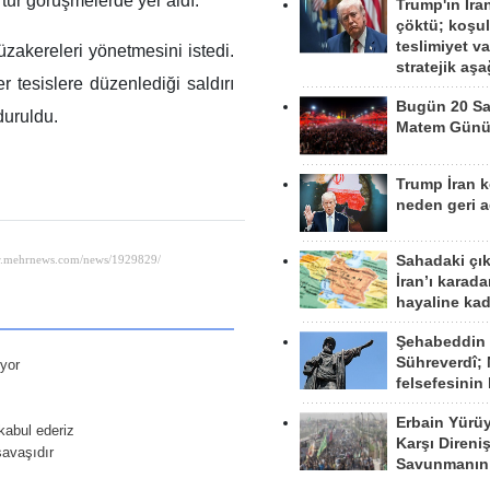
 tur görüşmelerde yer aldı.
Trump'ın İra
çöktü; koşu
teslimiyet v
zakereleri yönetmesini istedi.
stratejik aş
r tesislere düzenlediği saldırı
Bugün 20 Sa
duruldu.
Matem Gün
Trump İran 
neden geri a
Sahadaki çı
İran’ı karad
hayaline kad
Şehabeddin
Sühreverdî; 
üyor
felsefesinin
Erbain Yürü
 kabul ederiz
Karşı Direni
savaşıdır
Savunmanın