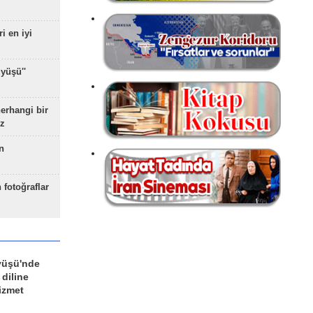
ri en iyi
yüşü''
herhangi bir
z
n
 fotoğraflar
yüşü'nde
 diline
izmet