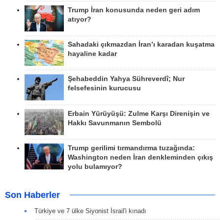
Trump İran konusunda neden geri adım
atıyor?
Sahadaki çıkmazdan İran’ı karadan kuşatma
hayaline kadar
Şehabeddin Yahya Sühreverdî; Nur
felsefesinin kurucusu
Erbain Yürüyüşü: Zulme Karşı Direnişin ve
Hakkı Savunmanın Sembolü
Trump gerilimi tırmandırma tuzağında:
Washington neden İran denkleminden çıkış
yolu bulamıyor?
Son Haberler
Türkiye ve 7 ülke Siyonist İsrail'i kınadı