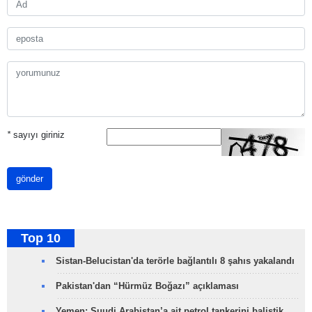
*
sayıyı giriniz
gönder
Top 10
Sistan-Belucistan'da terörle bağlantılı 8 şahıs yakalandı
Pakistan'dan “Hürmüz Boğazı” açıklaması
Yemen: Suudi Arabistan’a ait petrol tankerini balistik…