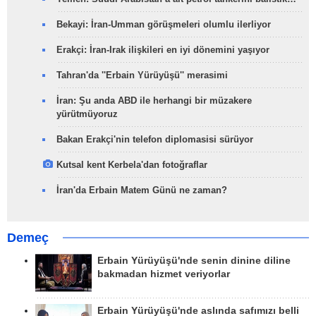
Bekayi: İran-Umman görüşmeleri olumlu ilerliyor
Erakçi: İran-Irak ilişkileri en iyi dönemini yaşıyor
Tahran'da ''Erbain Yürüyüşü'' merasimi
İran: Şu anda ABD ile herhangi bir müzakere
yürütmüyoruz
Bakan Erakçi'nin telefon diplomasisi sürüyor
Kutsal kent Kerbela'dan fotoğraflar
İran'da Erbain Matem Günü ne zaman?
Demeç
Erbain Yürüyüşü'nde senin dinine diline
bakmadan hizmet veriyorlar
Erbain Yürüyüşü'nde aslında safımızı belli