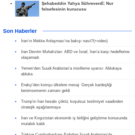
Şehabeddin Yahya Sühreverdî; Nur
felsefesinin kurucusu
Son Haberler
İran’ın Mekke Anlaşması’na bakışı nasıl?(+video)
İran Devrim Muhafızları: ABD ve İsrail, İran’a karşı hedeflerine
ulaşamadı
Yemen’den Suudi Arabistan’a misilleme uyarısı: Ablukaya
abluka
Erakçi’den komşu ülkelere mesaj: Gerçek kardeşliği
benimsemenin zamanı geldi
Trump'ın İran hesabı çöktü; koşulsuz teslimiyet vaadinden
stratejik aşağılanmaya
İran ve Kırgızistan ekonomik iş birliğini geliştirme konusunda
mutabık kaldı
Türkiye Cumhurbaşkanı Erdoğan Suudi Arabistan’da