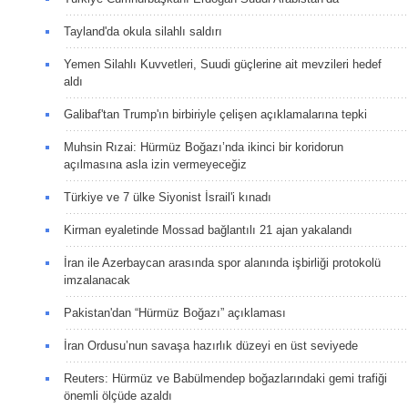
Tayland'da okula silahlı saldırı
Yemen Silahlı Kuvvetleri, Suudi güçlerine ait mevzileri hedef
aldı
Galibaf'tan Trump'ın birbiriyle çelişen açıklamalarına tepki
Muhsin Rızai: Hürmüz Boğazı’nda ikinci bir koridorun
açılmasına asla izin vermeyeceğiz
Türkiye ve 7 ülke Siyonist İsrail'i kınadı
Kirman eyaletinde Mossad bağlantılı 21 ajan yakalandı
İran ile Azerbaycan arasında spor alanında işbirliği protokolü
imzalanacak
Pakistan'dan “Hürmüz Boğazı” açıklaması
İran Ordusu’nun savaşa hazırlık düzeyi en üst seviyede
Reuters: Hürmüz ve Babülmendep boğazlarındaki gemi trafiği
önemli ölçüde azaldı