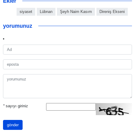
Ekler
siyaset
Lübnan
Şeyh Naim Kasım
Direniş Ekseni
yorumunuz
*
sayıyı giriniz
gönder