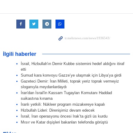
İlgili haberler
İsrail, Hizbullah'ın Demir Kubbe sistemini hedef aldığını itiraf
etti
Sumud kara konvoyu Gazze’ye ulaşmak için Libya’ya girdi
Gazeteci Demir: İran Milleti, toprak yeriz toprak vermeyiz
sloganıyla meydanlardaydı
İran'dan İsrail'in Kassam Tugayları Komutanı Haddad
suikastına kınama
İranlı yetkili: Nükleer program müzakereye kapalı
Hizbullah Lideri: Direnişimiz devam edecek
İsrail, İran operasyonu öncesi Irak’ta gizli üs kurdu
Mısır ve Katar dışişleri bakanları telefonda görüştü