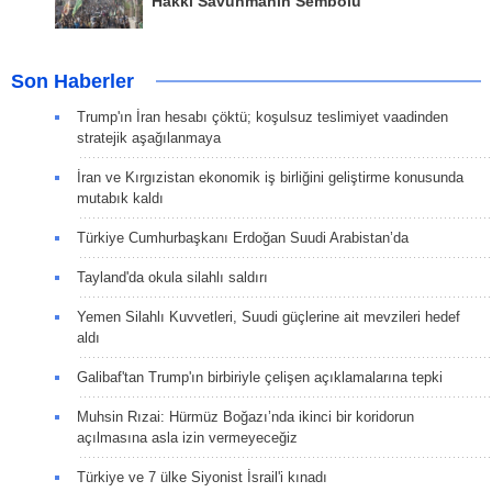
Hakkı Savunmanın Sembolü
Son Haberler
Trump'ın İran hesabı çöktü; koşulsuz teslimiyet vaadinden
stratejik aşağılanmaya
İran ve Kırgızistan ekonomik iş birliğini geliştirme konusunda
mutabık kaldı
Türkiye Cumhurbaşkanı Erdoğan Suudi Arabistan’da
Tayland'da okula silahlı saldırı
Yemen Silahlı Kuvvetleri, Suudi güçlerine ait mevzileri hedef
aldı
Galibaf'tan Trump'ın birbiriyle çelişen açıklamalarına tepki
Muhsin Rızai: Hürmüz Boğazı’nda ikinci bir koridorun
açılmasına asla izin vermeyeceğiz
Türkiye ve 7 ülke Siyonist İsrail'i kınadı