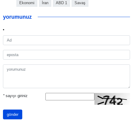
Ekonomi
İran
ABD 1
Savaş
yorumunuz
*
sayıyı giriniz
gönder