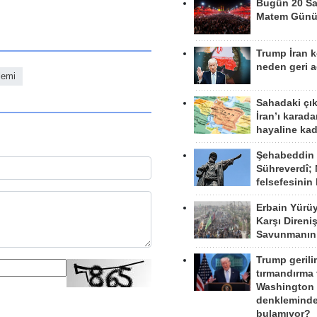
Bugün 20 Sa
Matem Gün
Trump İran 
neden geri a
lemi
Sahadaki çı
İran’ı karad
hayaline kad
Şehabeddin
Sühreverdî; 
felsefesinin
Erbain Yürü
Karşı Direni
Savunmanın
Trump gerili
tırmandırma
Washington 
denkleminde
bulamıyor?