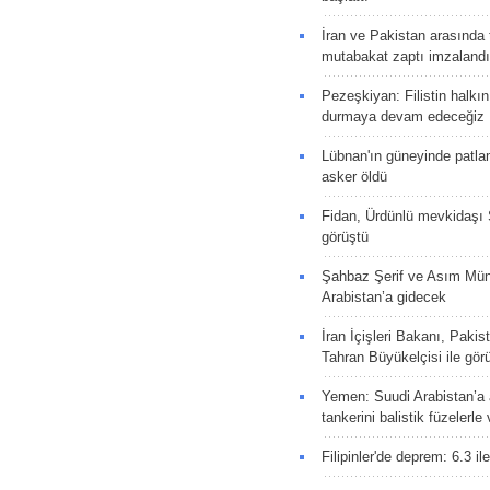
İran ve Pakistan arasında t
mutabakat zaptı imzalandı
Pezeşkiyan: Filistin halkı
durmaya devam edeceğiz
Lübnan'ın güneyinde patla
asker öldü
Fidan, Ürdünlü mevkidaşı S
görüştü
Şahbaz Şerif ve Asım Müni
Arabistan’a gidecek
İran İçişleri Bakanı, Pakis
Tahran Büyükelçisi ile gör
Yemen: Suudi Arabistan’a a
tankerini balistik füzelerle
Filipinler'de deprem: 6.3 il