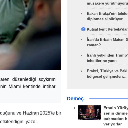
müzakere yürütmüyoru
Bakan Erakçi'nin telefo
diplomasisi sürüyor
Kutsal kent Kerbela'dan
İran'da Erbain Matem 
zaman?
İranlı yetkiliden Trump’
tehditlerine yanıt
Erakçi, Türkiye ve Paki
bölgesel gelişmeleri…
baren düzenlediği soykırım
'nin Miami kentinde intihar
Demeç
Erbain Yürü
olduğunu ve Haziran 2025'te bir
senin dinine
bakmadan h
tkilendiğini yazdı.
veriyorlar