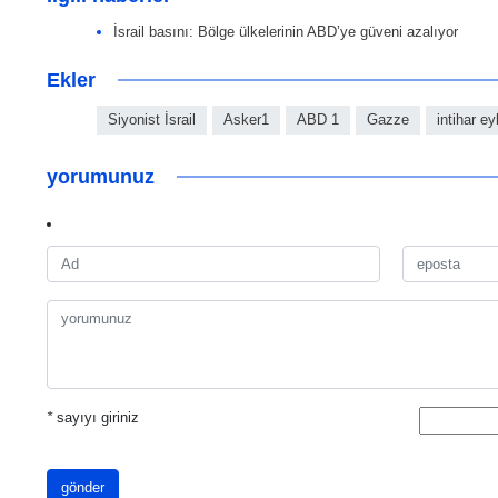
İsrail basını: Bölge ülkelerinin ABD’ye güveni azalıyor
Ekler
Siyonist İsrail
Asker1
ABD 1
Gazze
intihar ey
yorumunuz
*
sayıyı giriniz
gönder