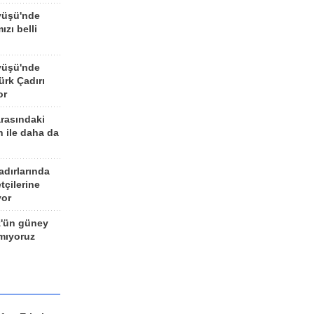
yüşü'nde
ızı belli
yüşü'nde
rk Çadırı
or
arasındaki
n ile daha da
adırlarında
tçilerine
yor
z'ün güney
ımıyoruz