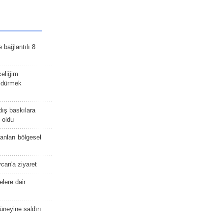
e bağlantılı 8
celiğim
öldürmek
dış baskılara
 oldu
kanları bölgesel
ycan'a ziyaret
lere dair
güneyine saldırı