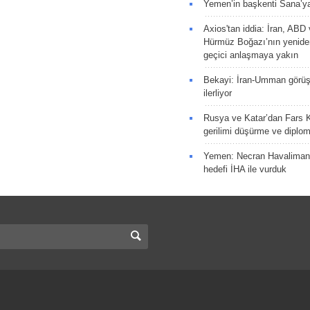
Yemen’in başkenti Sana’ya
Axios'tan iddia: İran, AB
Hürmüz Boğazı’nın yeniden
geçici anlaşmaya yakın
Bekayi: İran-Umman görüş
ilerliyor
Rusya ve Katar’dan Fars K
gerilimi düşürme ve diplom
Yemen: Necran Havaliman
hedefi İHA ile vurduk