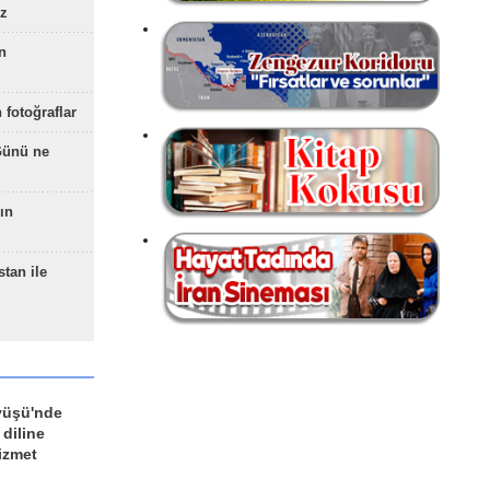
z
n
 fotoğraflar
Günü ne
ın
stan ile
yüşü'nde
 diline
izmet