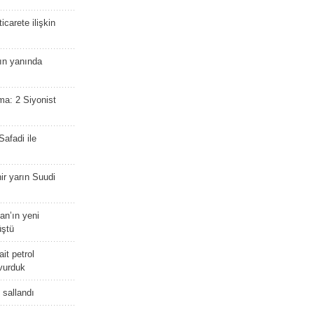
icarete ilişkin
nın yanında
ma: 2 Siyonist
afadi ile
r yarın Suudi
tan’ın yeni
üştü
it petrol
 vurduk
e sallandı