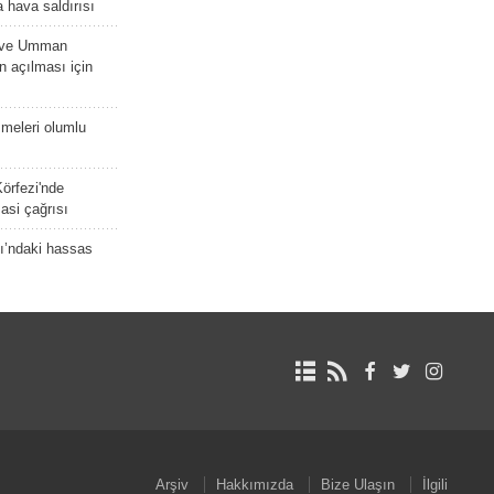
 hava saldırısı
D ve Umman
 açılması için
meleri olumlu
örfezi'nde
asi çağrısı
ı’ndaki hassas
Arşiv
Hakkımızda
Bize Ulaşın
İlgili