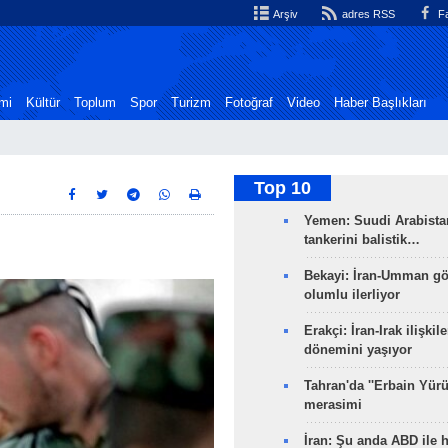
Arşiv
adres RSS
Fa
mi
Kültür
Toplum
Spor
Turizm
Fotoğraf
Video
Haber Başlıkları
Top 10
Yemen: Suudi Arabistan
tankerini balistik…
Bekayi: İran-Umman gö
olumlu ilerliyor
Erakçi: İran-Irak ilişkile
dönemini yaşıyor
Tahran'da ''Erbain Yürü
merasimi
İran: Şu anda ABD ile 