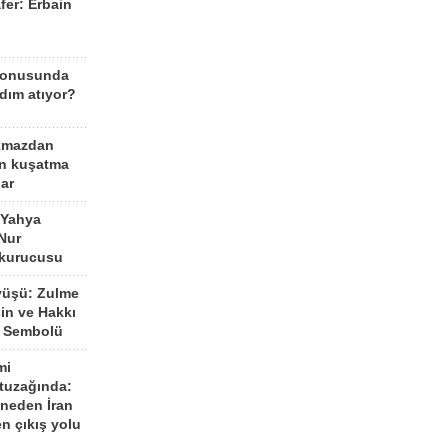
fer: Erbain
ü
konusunda
dım atıyor?
kmazdan
an kuşatma
ar
 Yahya
Nur
 kurucusu
yüşü: Zulme
şin ve Hakkı
 Sembolü
mi
 tuzağında:
neden İran
n çıkış yolu