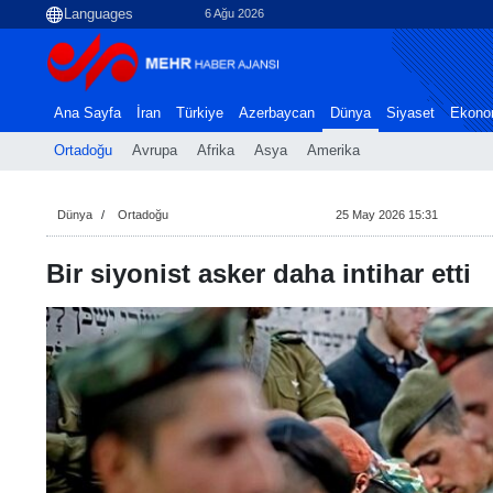
6 Ağu 2026
Ana Sayfa
İran
Türkiye
Azerbaycan
Dünya
Siyaset
Ekono
Ortadoğu
Avrupa
Afrika
Asya
Amerika
Dünya
Ortadoğu
25 May 2026 15:31
Bir siyonist asker daha intihar etti