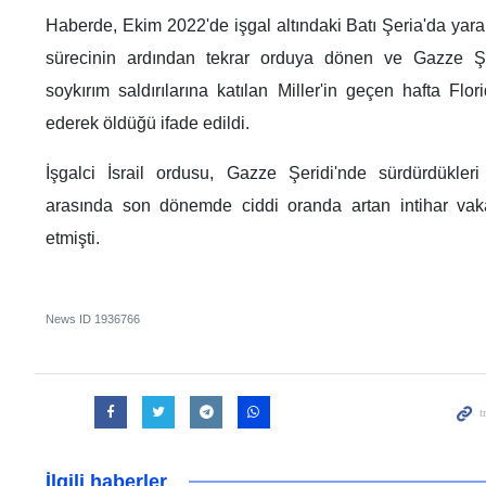
Haberde, Ekim 2022'de işgal altındaki Batı Şeria'da yara
sürecinin ardından tekrar orduya dönen ve Gazze Şerid
soykırım saldırılarına katılan Miller'in geçen hafta Flo
ederek öldüğü ifade edildi.
İşgalci İsrail ordusu, Gazze Şeridi'nde sürdürdükleri ş
arasında son dönemde ciddi oranda artan intihar vaka
etmişti.
News ID
1936766
İlgili haberler