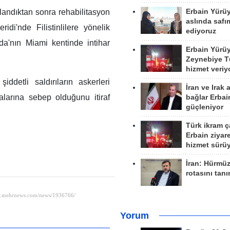
Erbain Yürü
landıktan sonra rehabilitasyon
aslında safım
i'nde Filistinlilere yönelik
ediyoruz
rida'nın Miami kentinde intihar
Erbain Yürü
Zeynebiye Tü
hizmet veriy
iddetli saldırıların askerleri
İran ve Irak 
larına sebep olduğunu itiraf
bağlar Erbai
güçleniyor
Türk ikram ç
Erbain ziyare
hizmet sürü
İran: Hürmü
rotasını tan
Yorum