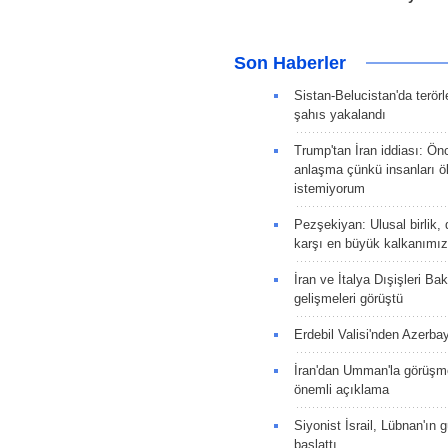
Son Haberler
Sistan-Belucistan'da terörl
şahıs yakalandı
Trump'tan İran iddiası: Ön
anlaşma çünkü insanları 
istemiyorum
Pezşekiyan: Ulusal birlik, 
karşı en büyük kalkanımız
İran ve İtalya Dışişleri Ba
gelişmeleri görüştü
Erdebil Valisi'nden Azerba
İran'dan Umman'la görüşme
önemli açıklama
Siyonist İsrail, Lübnan'ın 
başlattı