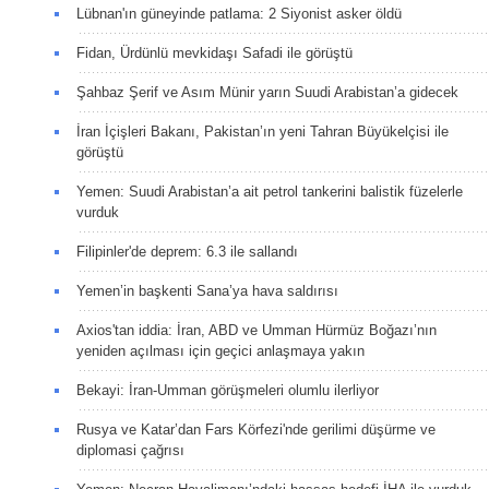
Lübnan'ın güneyinde patlama: 2 Siyonist asker öldü
Fidan, Ürdünlü mevkidaşı Safadi ile görüştü
Şahbaz Şerif ve Asım Münir yarın Suudi Arabistan’a gidecek
İran İçişleri Bakanı, Pakistan’ın yeni Tahran Büyükelçisi ile
görüştü
Yemen: Suudi Arabistan’a ait petrol tankerini balistik füzelerle
vurduk
Filipinler'de deprem: 6.3 ile sallandı
Yemen’in başkenti Sana’ya hava saldırısı
Axios'tan iddia: İran, ABD ve Umman Hürmüz Boğazı’nın
yeniden açılması için geçici anlaşmaya yakın
Bekayi: İran-Umman görüşmeleri olumlu ilerliyor
Rusya ve Katar’dan Fars Körfezi'nde gerilimi düşürme ve
diplomasi çağrısı