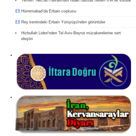
Yemen: Necran Havalimanı’ndaki hassas hedefi İHA ile vurduk
Hürremabad’da Erbain coşkusu
Rey kentindeki Erbain Yürüyüşü'nden görüntüler
Hizbullah Lideri'nden Tel Aviv-Beyrut müzakerelerine sert
eleştiri