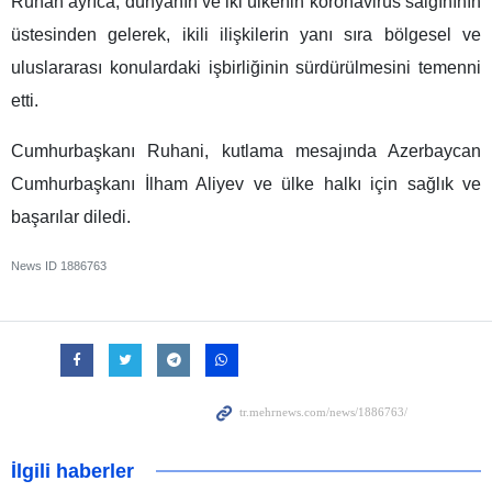
Ruhan ayrıca, dünyanın ve iki ülkenin koronavirüs salgınının
üstesinden gelerek, ikili ilişkilerin yanı sıra bölgesel ve
uluslararası konulardaki işbirliğinin sürdürülmesini temenni
etti.
Cumhurbaşkanı Ruhani, kutlama mesajında Azerbaycan
Cumhurbaşkanı İlham Aliyev ve ülke halkı için sağlık ve
başarılar diledi.
News ID
1886763
İlgili haberler