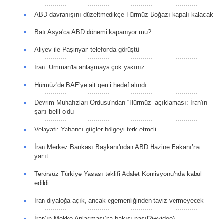
ABD davranışını düzeltmedikçe Hürmüz Boğazı kapalı kalacak
Batı Asya'da ABD dönemi kapanıyor mu?
Aliyev ile Paşinyan telefonda görüştü
İran: Umman'la anlaşmaya çok yakınız
Hürmüz'de BAE'ye ait gemi hedef alındı
Devrim Muhafızları Ordusu'ndan “Hürmüz” açıklaması: İran'ın
şartı belli oldu
Velayati: Yabancı güçler bölgeyi terk etmeli
İran Merkez Bankası Başkanı'ndan ABD Hazine Bakanı’na
yanıt
Terörsüz Türkiye Yasası teklifi Adalet Komisyonu'nda kabul
edildi
İran diyaloğa açık, ancak egemenliğinden taviz vermeyecek
İran’ın Mekke Anlaşması’na bakışı nasıl?(+video)