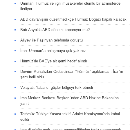
Umman: Hürmüz ile ilgili müzakereler olumlu bir atmosferde
ilerliyor
ABD davranışını düzeltmedikçe Hürmüz Boğazı kapalı kalacak
Batı Asya'da ABD dönemi kapanıyor mu?
Aliyev ile Paşinyan telefonda görüştü
İran: Umman'la anlaşmaya çok yakınız
Hürmüz'de BAE'ye ait gemi hedef alındı
Devrim Muhafızları Ordusu'ndan “Hürmüz” açıklaması: İran'ın
şartı belli oldu
Velayati: Yabancı güçler bölgeyi terk etmeli
İran Merkez Bankası Başkanı'ndan ABD Hazine Bakanı’na
yanıt
Terörsüz Türkiye Yasası teklifi Adalet Komisyonu'nda kabul
edildi
İran diyaloğa açık, ancak egemenliğinden taviz vermeyecek