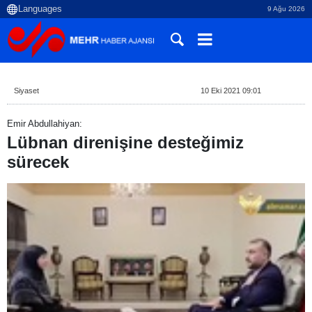
9 Ağu 2026
Siyaset
10 Eki 2021 09:01
Emir Abdullahiyan:
Lübnan direnişine desteğimiz
sürecek