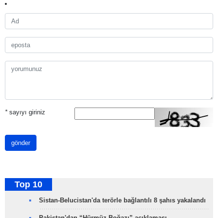
*
sayıyı giriniz
gönder
Top 10
Sistan-Belucistan'da terörle bağlantılı 8 şahıs yakalandı
Pakistan'dan “Hürmüz Boğazı” açıklaması