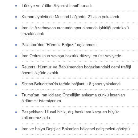
Türkiye ve 7 ülke Siyonist İsrail'i kınadı
Kirman eyaletinde Mossad bağlantılı 21 ajan yakalandı
İran ile Azerbaycan arasında spor alanında işbirliği protokolü
imzalanacak
Pakistan'dan “Hürmüz Boğazı” açıklaması
İran Ordusu’nun savaşa hazırlık düzeyi en üst seviyede
Reuters: Hürmüz ve Babülmendep boğazlarındaki gemi trafiği
önemli ölçüde azaldı
Sistan-Belucistan'da terörle bağlantılı 8 şahıs yakalandı
Trump'tan İran iddiası: Önceliğim anlaşma çünkü insanları
öldürmek istemiyorum
Pezşekiyan: Ulusal birlik, dış baskılara karşı en büyük
kalkanımız oldu
İran ve İtalya Dışişleri Bakanları bölgesel gelişmeleri görüştü