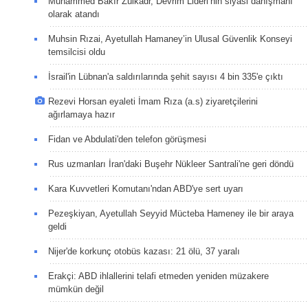
Muhammed Bakır Zülkadr, Devrim Lideri’nin siyasi danışmanı
olarak atandı
Muhsin Rızai, Ayetullah Hamaney’in Ulusal Güvenlik Konseyi
temsilcisi oldu
İsrail'in Lübnan'a saldırılarında şehit sayısı 4 bin 335'e çıktı
Rezevi Horsan eyaleti İmam Rıza (a.s) ziyaretçilerini
ağırlamaya hazır
Fidan ve Abdulati'den telefon görüşmesi
Rus uzmanları İran'daki Buşehr Nükleer Santrali'ne geri döndü
Kara Kuvvetleri Komutanı'ndan ABD'ye sert uyarı
Pezeşkiyan, Ayetullah Seyyid Mücteba Hameney ile bir araya
geldi
Nijer'de korkunç otobüs kazası: 21 ölü, 37 yaralı
Erakçi: ABD ihlallerini telafi etmeden yeniden müzakere
mümkün değil