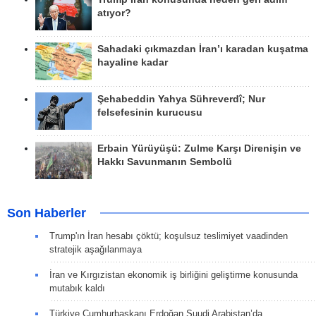
atıyor?
Sahadaki çıkmazdan İran’ı karadan kuşatma
hayaline kadar
Şehabeddin Yahya Sühreverdî; Nur
felsefesinin kurucusu
Erbain Yürüyüşü: Zulme Karşı Direnişin ve
Hakkı Savunmanın Sembolü
Son Haberler
Trump'ın İran hesabı çöktü; koşulsuz teslimiyet vaadinden
stratejik aşağılanmaya
İran ve Kırgızistan ekonomik iş birliğini geliştirme konusunda
mutabık kaldı
Türkiye Cumhurbaşkanı Erdoğan Suudi Arabistan’da