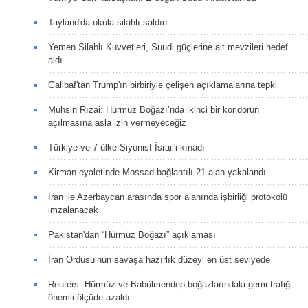
Tayland'da okula silahlı saldırı
Yemen Silahlı Kuvvetleri, Suudi güçlerine ait mevzileri hedef
aldı
Galibaf'tan Trump'ın birbiriyle çelişen açıklamalarına tepki
Muhsin Rızai: Hürmüz Boğazı’nda ikinci bir koridorun
açılmasına asla izin vermeyeceğiz
Türkiye ve 7 ülke Siyonist İsrail'i kınadı
Kirman eyaletinde Mossad bağlantılı 21 ajan yakalandı
İran ile Azerbaycan arasında spor alanında işbirliği protokolü
imzalanacak
Pakistan'dan “Hürmüz Boğazı” açıklaması
İran Ordusu’nun savaşa hazırlık düzeyi en üst seviyede
Reuters: Hürmüz ve Babülmendep boğazlarındaki gemi trafiği
önemli ölçüde azaldı