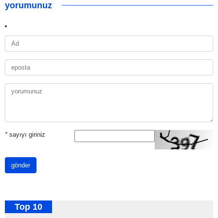
yorumunuz
*
sayıyı giriniz
gönder
Top 10