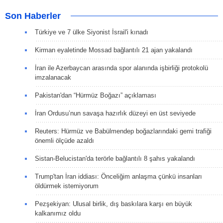
Son Haberler
Türkiye ve 7 ülke Siyonist İsrail'i kınadı
Kirman eyaletinde Mossad bağlantılı 21 ajan yakalandı
İran ile Azerbaycan arasında spor alanında işbirliği protokolü
imzalanacak
Pakistan'dan “Hürmüz Boğazı” açıklaması
İran Ordusu’nun savaşa hazırlık düzeyi en üst seviyede
Reuters: Hürmüz ve Babülmendep boğazlarındaki gemi trafiği
önemli ölçüde azaldı
Sistan-Belucistan'da terörle bağlantılı 8 şahıs yakalandı
Trump'tan İran iddiası: Önceliğim anlaşma çünkü insanları
öldürmek istemiyorum
Pezşekiyan: Ulusal birlik, dış baskılara karşı en büyük
kalkanımız oldu