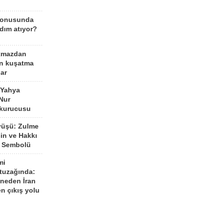
konusunda
dım atıyor?
kmazdan
an kuşatma
ar
 Yahya
Nur
 kurucusu
yüşü: Zulme
şin ve Hakkı
 Sembolü
mi
 tuzağında:
neden İran
n çıkış yolu