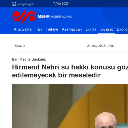
7 Ağu 2026
Ana Sayfa
İran
Türkiye
Azerbaycan
Dünya
Siyaset
Ekono
Siyaset
21 May 2023 10:06
İran Meclis Başkanı:
Hirmend Nehri su hakkı konusu göz
edilemeyecek bir meseledir