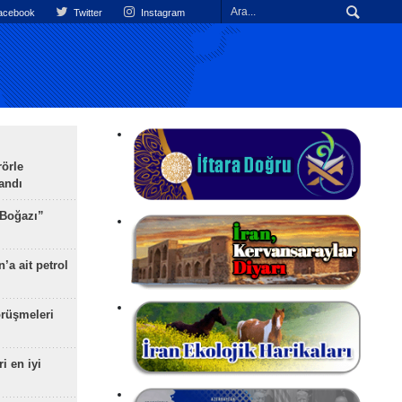
cebook
Twitter
Instagram
rörle
landı
 Boğazı”
’a ait petrol
rüşmeleri
ri en iyi