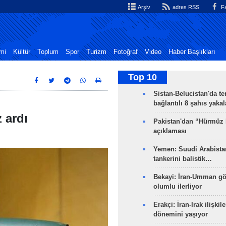
Arşiv
adres RSS
Fa
mi
Kültür
Toplum
Spor
Turizm
Fotoğraf
Video
Haber Başlıkları
Top 10
Sistan-Belucistan'da te
bağlantılı 8 şahıs yaka
 ardı
Pakistan'dan “Hürmüz
açıklaması
Yemen: Suudi Arabistan
tankerini balistik…
Bekayi: İran-Umman gö
olumlu ilerliyor
Erakçi: İran-Irak ilişkile
dönemini yaşıyor