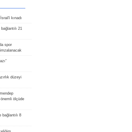
srail'i kınadı
bağlantılı 21
da spor
ü imzalanacak
azı”
zırlık düzeyi
lmendep
i önemli ölçüde
e bağlantılı 8
celiğim