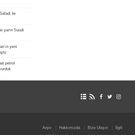
afadi ile
r yarın Suudi
tan’ın yeni
üştü
it petrol
 vurduk
Arşiv
Hakkımızda
Bize Ulaşın
İlgili