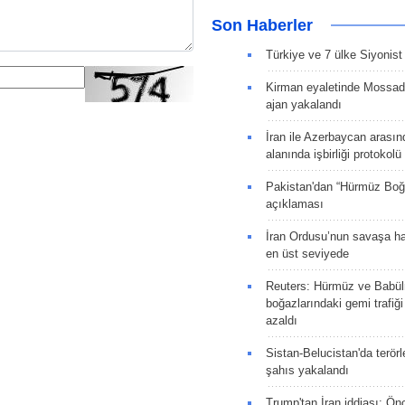
Son Haberler
Türkiye ve 7 ülke Siyonist İ
Kirman eyaletinde Mossad 
ajan yakalandı
İran ile Azerbaycan arasın
alanında işbirliği protokol
Pakistan'dan “Hürmüz Boğ
açıklaması
İran Ordusu’nun savaşa ha
en üst seviyede
Reuters: Hürmüz ve Babü
boğazlarındaki gemi trafiğ
azaldı
Sistan-Belucistan'da terörl
şahıs yakalandı
Trump'tan İran iddiası: Ön