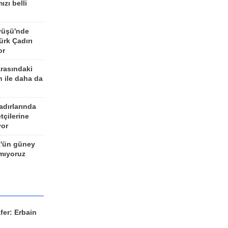
ızı belli
yüşü'nde
rk Çadırı
or
arasındaki
n ile daha da
adırlarında
tçilerine
yor
z'ün güney
ımıyoruz
fer: Erbain
ü