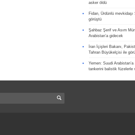
asker öldü
Fidan, Ürdünlü mevkidaşı S
görüştü
Şahbaz Şerif ve Asım Müni
Arabistan’a gidecek
İran İçişleri Bakanı, Pakis
Tahran Büyükelçisi ile gör
Yemen: Suudi Arabistan’a a
tankerini balistik füzelerle