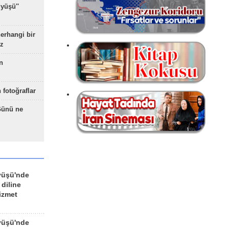
yüşü''
herhangi bir
z
n
 fotoğraflar
Günü ne
yüşü'nde
 diline
izmet
yüşü'nde