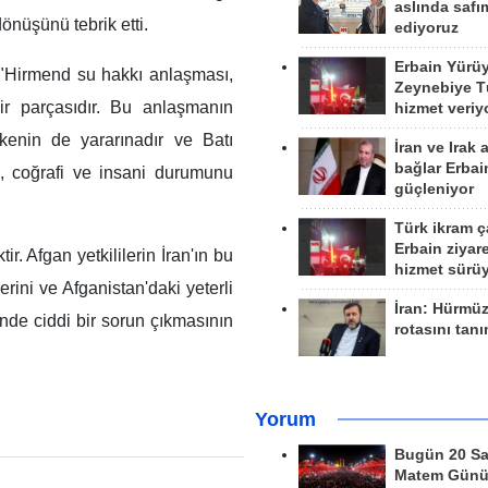
aslında safım
nüşünü tebrik etti.
ediyoruz
Erbain Yürü
, "Hirmend su hakkı anlaşması,
Zeynebiye Tü
r parçasıdır. Bu anlaşmanın
hizmet veriy
kenin de yararınadır ve Batı
İran ve Irak 
bağlar Erbai
l, coğrafi ve insani durumunu
güçleniyor
Türk ikram ç
Erbain ziyare
r. Afgan yetkililerin İran'ın bu
hizmet sürü
rini ve Afganistan'daki yeterli
İran: Hürmü
inde ciddi bir sorun çıkmasının
rotasını tan
Yorum
Bugün 20 Sa
Matem Gün