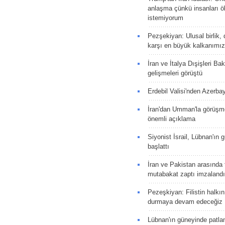
anlaşma çünkü insanları 
istemiyorum
Pezşekiyan: Ulusal birlik, 
karşı en büyük kalkanımız
İran ve İtalya Dışişleri Ba
gelişmeleri görüştü
Erdebil Valisi'nden Azerba
İran'dan Umman'la görüşme
önemli açıklama
Siyonist İsrail, Lübnan'ın 
başlattı
İran ve Pakistan arasında t
mutabakat zaptı imzalandı
Pezeşkiyan: Filistin halkı
durmaya devam edeceğiz
Lübnan'ın güneyinde patla