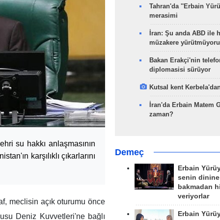
Tahran'da ''Erbain Yürü
merasimi
İran: Şu anda ABD ile 
müzakere yürütmüyoru
Bakan Erakçi'nin telefo
diplomasisi sürüyor
Kutsal kent Kerbela'dan
İran'da Erbain Matem 
zaman?
Nehri su hakkı anlaşmasının
Demeç
stan'ın karşılıklı çıkarlarını
Erbain Yürü
senin dinine
bakmadan h
veriyorlar
f, meclisin açık oturumu önce
Erbain Yürü
usu Deniz Kuvvetleri'ne bağlı