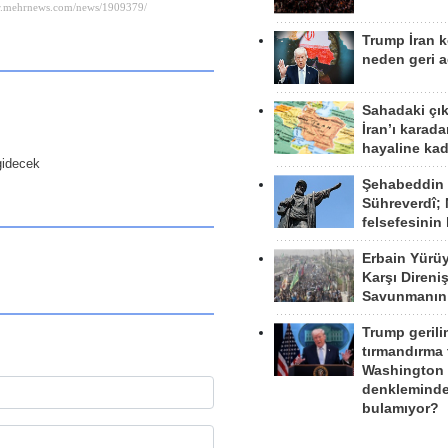
Trump İran 
neden geri a
Sahadaki çı
İran’ı karad
hayaline kad
gidecek
Şehabeddin
Sühreverdî; 
felsefesinin
Erbain Yürü
Karşı Direni
Savunmanın
Trump gerili
tırmandırma
Washington 
denkleminde
bulamıyor?