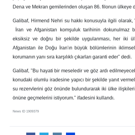
Dena ve Mekran gemilerinden oluşan 86. filonun ülkeye dö
Galibaf, Hirmend Nehri su hakkı konusuyla ilgili olarak
İran ve Afganistan komşuluk tarihinin dokunulmaz bi
eksiksiz ve doğru bir şekilde uygulanması, her iki ül
Afganistan ile Doğu İran'ın büyük bölümlerinin iklimse
korumanın yanı sıra karşılıklı çıkarları garanti eder" dedi.
Galibaf, "Bu hayati bir meseledir ve göz ardı edilmeyecekti
konudaki olumlu iradesine yapıcı bir şekilde yanıt vermele
su rezervlerini göz önünde bulundurarak iki ülke ilişkiler
önüne geçmelerini istiyorum." ifadesini kullandı.
News ID
1909379