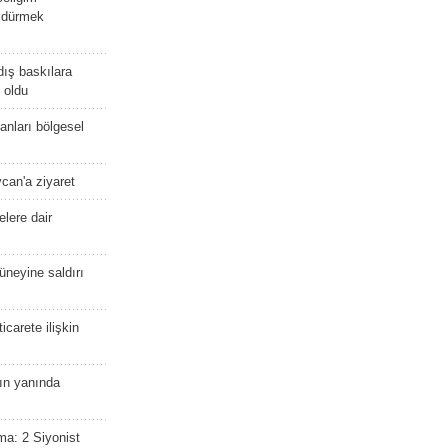
öldürmek
dış baskılara
 oldu
kanları bölgesel
ycan'a ziyaret
lere dair
güneyine saldırı
icarete ilişkin
nın yanında
ma: 2 Siyonist