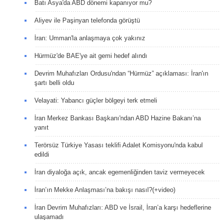
Batı Asya'da ABD dönemi kapanıyor mu?
Aliyev ile Paşinyan telefonda görüştü
İran: Umman'la anlaşmaya çok yakınız
Hürmüz'de BAE'ye ait gemi hedef alındı
Devrim Muhafızları Ordusu'ndan “Hürmüz” açıklaması: İran'ın
şartı belli oldu
Velayati: Yabancı güçler bölgeyi terk etmeli
İran Merkez Bankası Başkanı'ndan ABD Hazine Bakanı’na
yanıt
Terörsüz Türkiye Yasası teklifi Adalet Komisyonu'nda kabul
edildi
İran diyaloğa açık, ancak egemenliğinden taviz vermeyecek
İran’ın Mekke Anlaşması’na bakışı nasıl?(+video)
İran Devrim Muhafızları: ABD ve İsrail, İran’a karşı hedeflerine
ulaşamadı