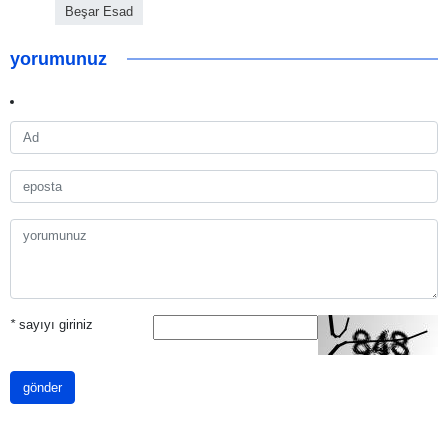
Beşar Esad
yorumunuz
*
sayıyı giriniz
gönder