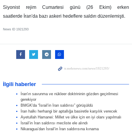
Siyonist rejim Cumartesi günü (26 Ekim) erken
saatlerde İran'da bazı askeri hedeflere saldırı düzenlemişti.
News ID
1921293
İlgili haberler
İran'ın savunma ve nükleer doktrininin gözden geçirilmesi
gerekiyor
BMGK'da “İsrail’in İran saldırısı” görüşüldü
İran halkı herhangi bir aptallığa basiretle karşılık verecek
Ayetullah Hamanei: Millet ve ülke için en iyi olanı yapılmalı
İsrail’in İran saldırısı mecliste ele alındı
Nikaragua’dan İsrail’in İran saldırısına kınama