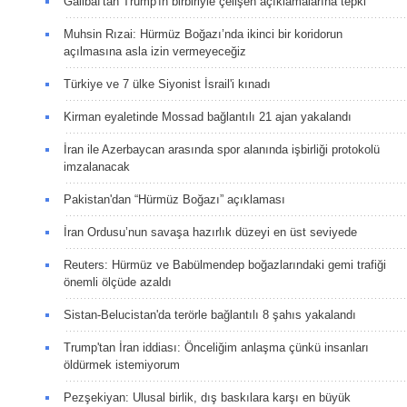
Galibaf'tan Trump'ın birbiriyle çelişen açıklamalarına tepki
Muhsin Rızai: Hürmüz Boğazı’nda ikinci bir koridorun
açılmasına asla izin vermeyeceğiz
Türkiye ve 7 ülke Siyonist İsrail'i kınadı
Kirman eyaletinde Mossad bağlantılı 21 ajan yakalandı
İran ile Azerbaycan arasında spor alanında işbirliği protokolü
imzalanacak
Pakistan'dan “Hürmüz Boğazı” açıklaması
İran Ordusu’nun savaşa hazırlık düzeyi en üst seviyede
Reuters: Hürmüz ve Babülmendep boğazlarındaki gemi trafiği
önemli ölçüde azaldı
Sistan-Belucistan'da terörle bağlantılı 8 şahıs yakalandı
Trump'tan İran iddiası: Önceliğim anlaşma çünkü insanları
öldürmek istemiyorum
Pezşekiyan: Ulusal birlik, dış baskılara karşı en büyük