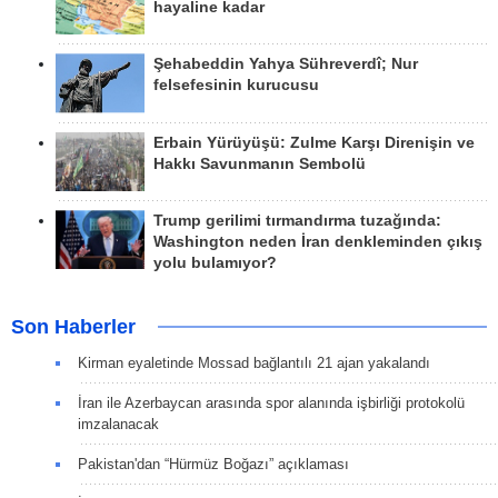
hayaline kadar
Şehabeddin Yahya Sühreverdî; Nur
felsefesinin kurucusu
Erbain Yürüyüşü: Zulme Karşı Direnişin ve
Hakkı Savunmanın Sembolü
Trump gerilimi tırmandırma tuzağında:
Washington neden İran denkleminden çıkış
yolu bulamıyor?
Son Haberler
Kirman eyaletinde Mossad bağlantılı 21 ajan yakalandı
İran ile Azerbaycan arasında spor alanında işbirliği protokolü
imzalanacak
Pakistan'dan “Hürmüz Boğazı” açıklaması