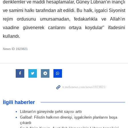
denklemler ve maddi hesaplamalar, Güney Lübnan'ın inançlı
ve samimi halkı tarafından alt edildi. Bu halk, işgalci Siyonist
rejim ordusunu umursamadan, fedakarlıkla ve Allah'ın
vaadine güvenerek canlarını ortaya koydular" ifadesini
kullandı.
News ID
1923821
İlgili haberler
Lübnan'ın güneyinde şehit sayısı arttı
Galibaf: Filistin halkının direnişi, işgalcilerin planlarını boşa
çıkardı