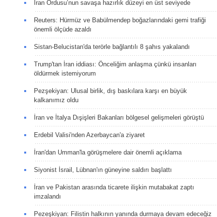
İran Ordusu’nun savaşa hazırlık düzeyi en üst seviyede
Reuters: Hürmüz ve Babülmendep boğazlarındaki gemi trafiği
önemli ölçüde azaldı
Sistan-Belucistan'da terörle bağlantılı 8 şahıs yakalandı
Trump'tan İran iddiası: Önceliğim anlaşma çünkü insanları
öldürmek istemiyorum
Pezşekiyan: Ulusal birlik, dış baskılara karşı en büyük
kalkanımız oldu
İran ve İtalya Dışişleri Bakanları bölgesel gelişmeleri görüştü
Erdebil Valisi'nden Azerbaycan'a ziyaret
İran'dan Umman'la görüşmelere dair önemli açıklama
Siyonist İsrail, Lübnan'ın güneyine saldırı başlattı
İran ve Pakistan arasında ticarete ilişkin mutabakat zaptı
imzalandı
Pezeşkiyan: Filistin halkının yanında durmaya devam edeceğiz