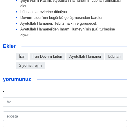
Şeyh Naim Kasım, Ayetullah Hamanei'nin Lübnan temsilcisi
oldu
Lübnanlılar evlerine dönüyor
Devrim Lideri'nin bugünkü görüşmesinden kareler
Ayetullah Hamanei, Tebriz halkı ile görüşecek
Ayetullah Hamanei'den İmam Humeyni'nin (r.a) türbesine
ziyaret
Ekler
İran
İran Devrim Lideri
Ayetullah Hamanei
Lübnan
Siyonist rejim
yorumunuz