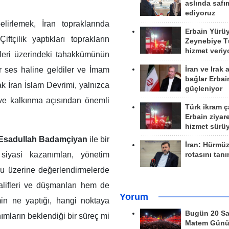
aslında safım
ediyoruz
lirlemek, İran topraklarında
Erbain Yürü
tçilik yaptıkları toprakların
Zeynebiye Tü
hizmet veriy
tleri üzerindeki tahakkümünün
İran ve Irak 
ir ses haline geldiler ve İmam
bağlar Erbai
k İran İslam Devrimi, yalnızca
güçleniyor
 ve kalkınma açısından önemli
Türk ikram ç
Erbain ziyare
hizmet sürü
Esadullah Badamçiyan
ile bir
İran: Hürmü
 siyasi kazanımları, yönetim
rotasını tan
mu üzerine değerlendirmelerde
alifleri ve düşmanları hem de
Yorum
imin ne yaptığı, hangi noktaya
Bugün 20 Sa
ımların beklendiği bir süreç mi
Matem Gün