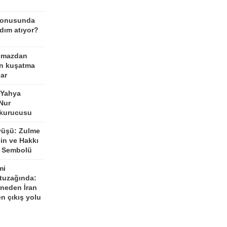
konusunda
dım atıyor?
kmazdan
an kuşatma
ar
 Yahya
Nur
 kurucusu
yüşü: Zulme
şin ve Hakkı
 Sembolü
mi
 tuzağında:
neden İran
n çıkış yolu