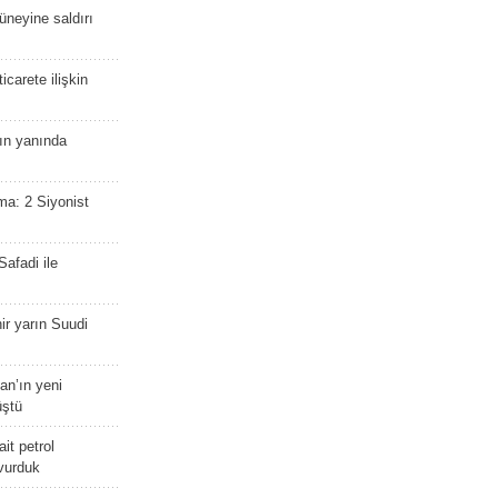
güneyine saldırı
icarete ilişkin
nın yanında
ma: 2 Siyonist
afadi ile
r yarın Suudi
tan’ın yeni
üştü
it petrol
 vurduk