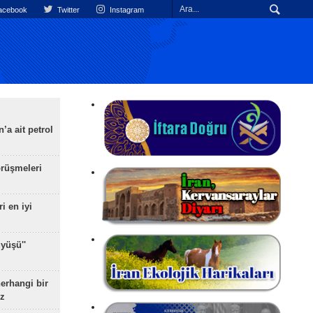
cebook
Twitter
Instagram
’a ait petrol
rüşmeleri
ri en iyi
yüşü''
herhangi bir
z