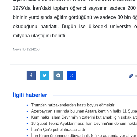
1979’da İran’daki toplam öğrenci sayısının sadece 200
bininin yurtdışında eğitim gördüğünü ve sadece 80 bin öğ
okuduğunu hatırlattı. Bugün ise ülkedeki üniversite öğ
milyona ulaştığını belirtti.
News ID
1924256
İlgili haberler
Trump'ın müzakerelerden kastı boyun eğmektir
Azerbaycan sınırında bulunan Astara kentinin halkı 11 Şubat
Kum halkı İslam Devrimi'nin zaferini kutlamak için sokaklar
18 Şubat Tebriz Ayaklanması: İran Devrimi’nin dönüm nokta
İran'ın Çin'e petrol ihracatı arttı
İran türbin üretiminde dünyada ilk 5 ülke arasında yer alıyor