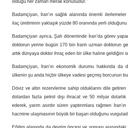
olduğu her zaman merak konusudur."
Badamçiyan, İran’ın sağlık alanında önemli ilerlemeler k
ilaç üretiminin yaklaşık yüzde 80 oranında yerli olduğunu 
Badamçiyan ayrıca, Şah döneminde İran’da görev yapan 
doktorun yerine bugün 170 bin İranlı uzman doktorun geçt
artık dünyaya doktor ihraç eden bir ülke haline geldiğini s
Badamçiyan, İran’ın ekonomik durumu hakkında da de
ülkenin şu anda hiçbir ülkeye vadesi geçmiş borcunun bulu
Döviz ve altın rezervlerine sahip olduklarını dile getire
dolardan fazla petrol dışı ihracat ve 50 milyar dolarlık i
ederek, yarım asırdır süren yaptırımlara rağmen İran'ın 
hacmine ulaşmasının büyük bir başarı olduğunu vurguladı
Eğitim alanında da devrim öncesi ve sonrası arasındaki