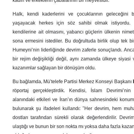
kadın ve erkeklerin çabalarının bir meyvesidir.
Halk, kendi kaderlerini ve çocuklarının geleceğini be
yaşayacak herkes için söz sahibi olmak istiyordu. Çif
kendilerine ait olmasını, yabancı güçlerin ülkenin nime
sona ermesini istediler. Bu doğrultuda birlik olup tek b
Humeyni’nin liderliğinde devrim zaferle sonuçlandı. Anca
bir rejim değişikliği değil, aynı zamanda ülkeye siyasi
kazanımlar sağlayan bir dönüşüm oldu.
Bu bağlamda, Mü’telefe Partisi Merkez Konseyi Başkanı
röportaj gerçekleştirdik. Kendisi, İslam Devrimi’nin
alanındaki etkileri ve İran’ın dünya sahnesindeki konu
bulunarak şu ifadeleri kullandı: "Her devrim, hem muh
dostları tarafından sürekli olarak değerlendirilir. Devr
ulaştığı ve bunun bir son nokta mı yoksa daha fazla kazan