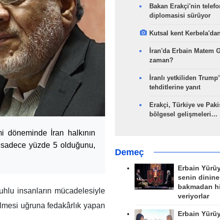
Bakan Erakçi'nin telefo
diplomasisi sürüyor
Kutsal kent Kerbela'dan
İran'da Erbain Matem 
zaman?
İranlı yetkiliden Trump’
tehditlerine yanıt
Erakçi, Türkiye ve Paki
bölgesel gelişmeleri…
mi döneminde İran halkının
ın sadece yüzde 5 olduğunu,
Demeç
Erbain Yürü
senin dinine
bakmadan h
ruhlu insanların mücadelesiyle
veriyorlar
celmesi uğruna fedakârlık yapan
Erbain Yürü