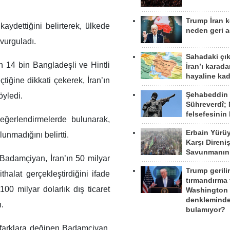
Trump İran 
aydettiğini belirterek, ülkede
neden geri a
vurguladı.
Sahadaki çı
14 bin Bangladeşli ve Hintli
İran’ı karad
hayaline kad
iğine dikkati çekerek, İran’ın
Şehabeddin
öyledi.
Sühreverdî; 
felsefesinin
ğerlendirmelerde bulunarak,
Erbain Yürü
nmadığını belirtti.
Karşı Direni
Savunmanın
n Badamçiyan, İran’ın 50 milyar
Trump gerili
thalat gerçekleştirdiğini ifade
tırmandırma
100 milyar dolarlık dış ticaret
Washington 
denkleminde
.
bulamıyor?
 farklara değinen Badamçiyan,