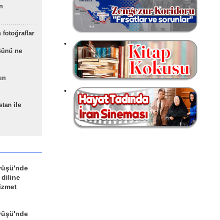
n
 fotoğraflar
Günü ne
ın
stan ile
yüşü'nde
 diline
izmet
yüşü'nde