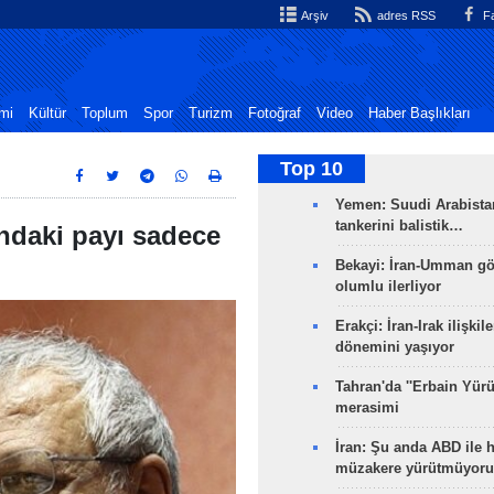
Arşiv
adres RSS
Fa
mi
Kültür
Toplum
Spor
Turizm
Fotoğraf
Video
Haber Başlıkları
Top 10
Yemen: Suudi Arabistan
tankerini balistik…
ındaki payı sadece
Bekayi: İran-Umman gö
olumlu ilerliyor
Erakçi: İran-Irak ilişkile
dönemini yaşıyor
Tahran'da ''Erbain Yürü
merasimi
İran: Şu anda ABD ile 
müzakere yürütmüyoru