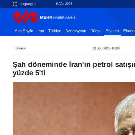
6 Ağu 2026
Ana Sayfa
İran
Türkiye
Azerbaycan
Dünya
Siyaset
Ekono
Siyaset
10 Şub 2025 16:00
Şah döneminde İran'ın petrol satış
yüzde 5'ti