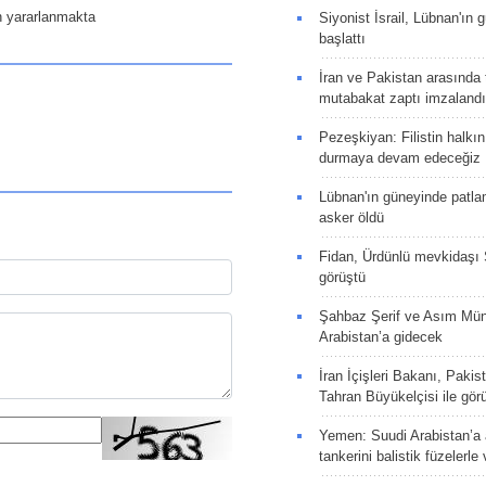
den yararlanmakta
Siyonist İsrail, Lübnan'ın 
başlattı
İran ve Pakistan arasında t
mutabakat zaptı imzalandı
Pezeşkiyan: Filistin halkı
durmaya devam edeceğiz
Lübnan'ın güneyinde patla
asker öldü
Fidan, Ürdünlü mevkidaşı S
görüştü
Şahbaz Şerif ve Asım Müni
Arabistan’a gidecek
İran İçişleri Bakanı, Pakis
Tahran Büyükelçisi ile gör
Yemen: Suudi Arabistan’a a
tankerini balistik füzelerle