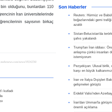
Son Haberler
 bin olduğunu, bunlardan 110
rencinin İran üniversitelerinde
Reuters: Hürmüz ve Babü
boğazlarındaki gemi trafiğ
rencilerinin sayısının birkaç
azaldı
Sistan-Belucistan'da terörl
şahıs yakalandı
Trump'tan İran iddiası: Ön
anlaşma çünkü insanları 
istemiyorum
Pezşekiyan: Ulusal birlik, 
karşı en büyük kalkanımız
İran ve İtalya Dışişleri Ba
gelişmeleri görüştü
'ı kutladı
Erdebil Valisi'nden Azerba
da
sı
İran'dan Umman'la görüşme
önemli açıklama