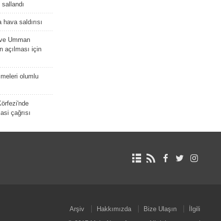
e sallandı
 hava saldırısı
D ve Umman
 açılması için
meleri olumlu
örfezi'nde
asi çağrısı
Arşiv
Hakkımızda
Bize Ulaşın
İlgili