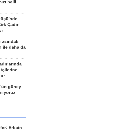
ızı belli
yüşü'nde
rk Çadırı
or
arasındaki
n ile daha da
adırlarında
tçilerine
yor
z'ün güney
ımıyoruz
fer: Erbain
ü