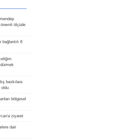
lmendep
i önemli ölçüde
e bağlantılı 8
celiğim
öldürmek
dış baskılara
 oldu
kanları bölgesel
ycan'a ziyaret
lere dair