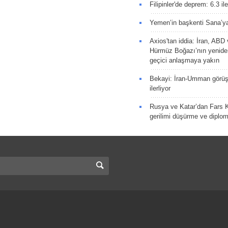
Filipinler'de deprem: 6.3 il
Yemen’in başkenti Sana’ya
Axios'tan iddia: İran, AB
Hürmüz Boğazı’nın yeniden
geçici anlaşmaya yakın
Bekayi: İran-Umman görüş
ilerliyor
Rusya ve Katar’dan Fars K
gerilimi düşürme ve diplom