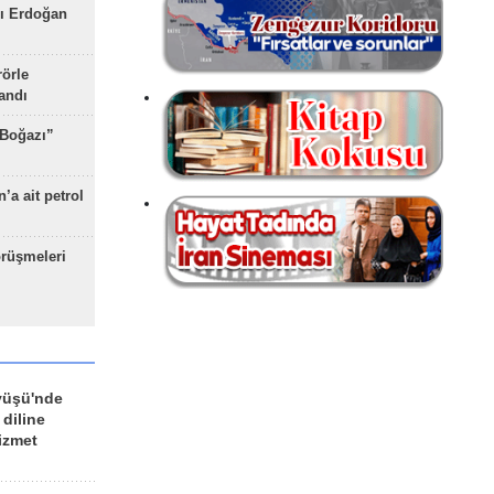
ı Erdoğan
rörle
landı
 Boğazı”
’a ait petrol
rüşmeleri
yüşü'nde
 diline
izmet