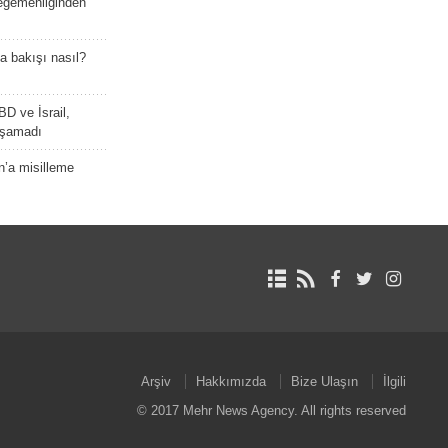
 egemenliğinden
a bakışı nasıl?
BD ve İsrail,
laşamadı
n’a misilleme
Arşiv
Hakkımızda
Bize Ulaşın
İlgili
© 2017 Mehr News Agency. All rights reserved