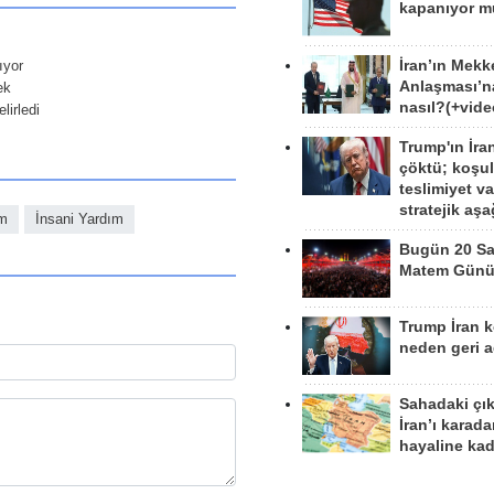
kapanıyor 
İran’ın Mekk
ıyor
Anlaşması’n
ek
nasıl?(+vide
lirledi
Trump'ın İra
çöktü; koşu
teslimiyet v
stratejik aş
im
İnsani Yardım
Bugün 20 Sa
Matem Gün
Trump İran 
neden geri a
Sahadaki çı
İran’ı karad
hayaline kad