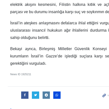
elektrik akışını kesmesini, Filistin halkına kıtlık ve aç
parçası ve bu durumu insanlığa karşı suç ve soykırımın de
İsrail’in ateşkes anlaşmasını defalarca ihlal ettiğini vur
uluslararası insancıl hukukun ağır ihlallerini durdurm
sahip olduğunu belirtti.
Bekayi ayrıca, Birleşmiş Milletler Güvenlik Konseyi v
kurumların İsrail’in Gazze’de işlediği suçlara karşı 
gerektiğini vurguladı.
News ID
1925211