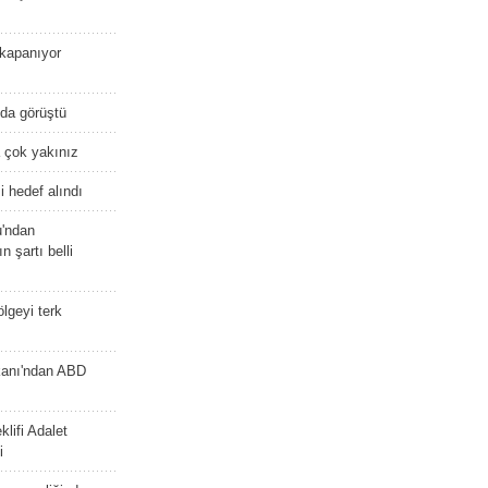
kapanıyor
nda görüştü
 çok yakınız
 hedef alındı
u'ndan
n şartı belli
lgeyi terk
kanı'ndan ABD
lifi Adalet
i