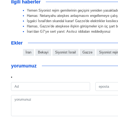
İlgili haberler
Yemen Siyonist rejim gemilerinin geçişini yeniden yasakladı
Hamas: Netanyahu ateşkes anlaşmasını engellemeye çalış
İşgalci İsrail'den skandal karar! Gazze'de elektrikler kesilec
Hamas, Gazze’de ateşkese ilişkin görüşmeler için üç şart be
İran’dan G7’ye sert yanıt: Asılsız iddiaları reddediyoruz
Ekler
İran
Bekayi
Siyonist İsrail
Gazze
Siyonist rej
yorumunuz