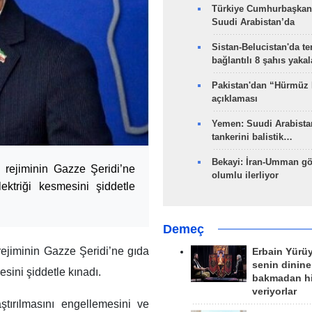
Türkiye Cumhurbaşkan
Suudi Arabistan’da
Sistan-Belucistan'da te
bağlantılı 8 şahıs yaka
Pakistan'dan “Hürmüz
açıklaması
Yemen: Suudi Arabistan
tankerini balistik…
Bekayi: İran-Umman gö
l rejiminin Gazze Şeridi’ne
olumlu ilerliyor
ektriği kesmesini şiddetle
Demeç
 rejiminin Gazze Şeridi’ne gıda
Erbain Yürü
senin dinine
sini şiddetle kınadı.
bakmadan h
veriyorlar
aştırılmasını engellemesini ve