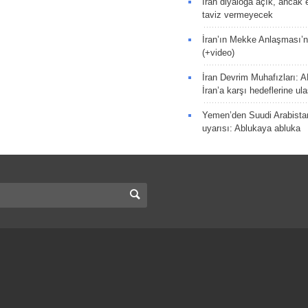
İran diyaloğa açık, ancak
taviz vermeyecek
İran’ın Mekke Anlaşması’n
(+video)
İran Devrim Muhafızları: A
İran’a karşı hedeflerine u
Yemen’den Suudi Arabista
uyarısı: Ablukaya abluka