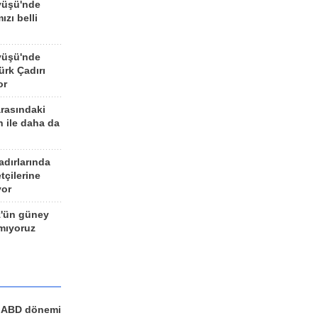
yüşü'nde
ızı belli
yüşü'nde
rk Çadırı
or
arasındaki
n ile daha da
adırlarında
tçilerine
yor
z'ün güney
ımıyoruz
a ABD dönemi