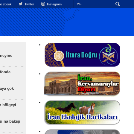
cebook
Twitter
Instagram
üneyine
efonda
aya çok
r bölgeyi
ı’na bakışı