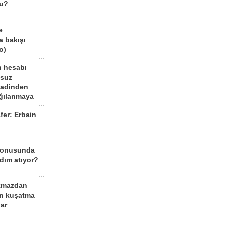
mu?
e
a bakışı
o)
n hesabı
lsuz
aadinden
ağılanmaya
fer: Erbain
ü
konusunda
dım atıyor?
kmazdan
an kuşatma
ar