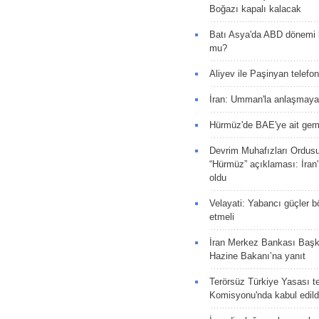
Boğazı kapalı kalacak
Batı Asya'da ABD dönemi 
mu?
Aliyev ile Paşinyan telefo
İran: Umman'la anlaşmaya
Hürmüz'de BAE'ye ait gemi
Devrim Muhafızları Ordus
“Hürmüz” açıklaması: İran'ı
oldu
Velayati: Yabancı güçler bö
etmeli
İran Merkez Bankası Baş
Hazine Bakanı’na yanıt
Terörsüz Türkiye Yasası tek
Komisyonu'nda kabul edild