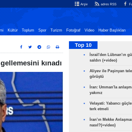
Arşiv
adres RSS
Fa
mi
Kültür
Toplum
Spor
Turizm
Fotoğraf
Video
Haber Başlıkları
Top 10
İsrail'den Lübnan’ın g
saldırı (+video)
engellemesini kınadı
Aliyev ile Paşinyan tel
görüştü
İran: Umman'la anlaşm
yakınız
Velayati: Yabancı güçle
terk etmeli
İran’ın Mekke Anlaşmas
nasıl?(+video)