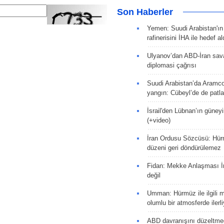
Son Haberler
Yemen: Suudi Arabistan'ı
rafinerisini İHA ile hedef al
Ulyanov’dan ABD-İran sava
diplomasi çağrısı
Suudi Arabistan’da Aramco
yangın: Cübeyl’de de patlam
İsrail'den Lübnan’ın güneyi
(+video)
İran Ordusu Sözcüsü: Hür
düzeni geri döndürülemez
Fidan: Mekke Anlaşması İr
değil
Umman: Hürmüz ile ilgili 
olumlu bir atmosferde ilerli
ABD davranışını düzeltm