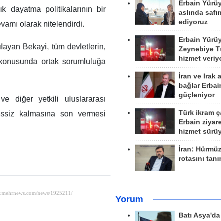
Erbain Yürü
lık dayatma politikalarının bir
aslında safım
ediyoruz
vamı olarak nitelendirdi.
Erbain Yürü
gulayan Bekayi, tüm devletlerin,
Zeynebiye Tü
hizmet veriy
a konusunda ortak sorumluluğa
İran ve Irak 
bağlar Erbai
güçleniyor
e diğer yetkili uluslararası
Türk ikram ç
sessiz kalmasına son vermesi
Erbain ziyare
hizmet sürü
İran: Hürmü
rotasını tan
Yorum
Batı Asya'd