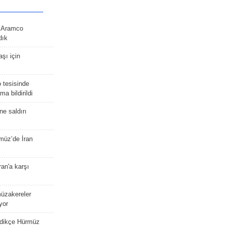
n Aramco
dık
şı için
 tesisinde
a bildirildi
ne saldırı
müz’de İran
an'a karşı
müzakereler
yor
edikçe Hürmüz