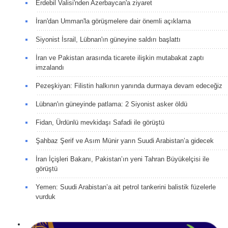
Erdebil Valisi'nden Azerbaycan'a ziyaret
İran'dan Umman'la görüşmelere dair önemli açıklama
Siyonist İsrail, Lübnan'ın güneyine saldırı başlattı
İran ve Pakistan arasında ticarete ilişkin mutabakat zaptı
imzalandı
Pezeşkiyan: Filistin halkının yanında durmaya devam edeceğiz
Lübnan'ın güneyinde patlama: 2 Siyonist asker öldü
Fidan, Ürdünlü mevkidaşı Safadi ile görüştü
Şahbaz Şerif ve Asım Münir yarın Suudi Arabistan’a gidecek
İran İçişleri Bakanı, Pakistan’ın yeni Tahran Büyükelçisi ile
görüştü
Yemen: Suudi Arabistan’a ait petrol tankerini balistik füzelerle
vurduk