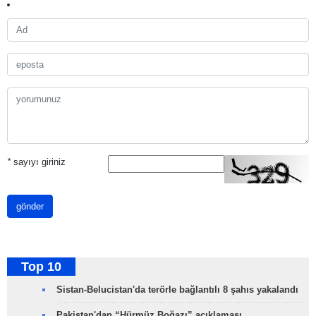
*
sayıyı giriniz
gönder
Top 10
Sistan-Belucistan'da terörle bağlantılı 8 şahıs yakalandı
Pakistan'dan “Hürmüz Boğazı” açıklaması