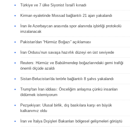
Türkiye ve 7 ülke Siyonist İsrail'i kınadı
Kirman eyaletinde Mossad bağlantılı 21 ajan yakalandı
İran ile Azerbaycan arasında spor alanında işbirliği protokolü
imzalanacak
Pakistan'dan “Hürmüz Boğazı” açıklaması
İran Ordusu’nun savaşa hazırlık düzeyi en üst seviyede
Reuters: Hürmüz ve Babülmendep boğazlarındaki gemi trafiği
önemli ölçüde azaldı
Sistan-Belucistan'da terörle bağlantılı 8 şahıs yakalandı
Trump'tan İran iddiası: Önceliğim anlaşma çünkü insanları
öldürmek istemiyorum
Pezşekiyan: Ulusal birlik, dış baskılara karşı en büyük
kalkanımız oldu
İran ve İtalya Dışişleri Bakanları bölgesel gelişmeleri görüştü