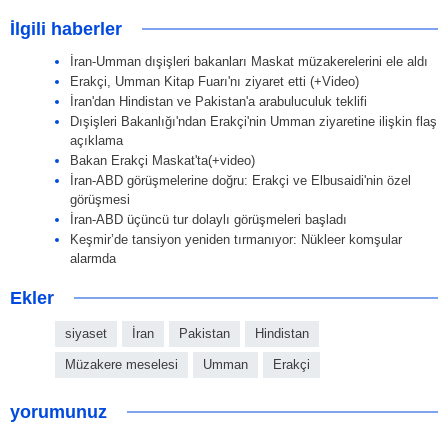
İlgili haberler
İran-Umman dışişleri bakanları Maskat müzakerelerini ele aldı
Erakçi, Umman Kitap Fuarı'nı ziyaret etti (+Video)
İran'dan Hindistan ve Pakistan'a arabuluculuk teklifi
Dışişleri Bakanlığı'ndan Erakçi'nin Umman ziyaretine ilişkin flaş
açıklama
Bakan Erakçi Maskat'ta(+video)
İran-ABD görüşmelerine doğru: Erakçi ve Elbusaidi'nin özel
görüşmesi
İran-ABD üçüncü tur dolaylı görüşmeleri başladı
Keşmir’de tansiyon yeniden tırmanıyor: Nükleer komşular
alarmda
Ekler
siyaset
İran
Pakistan
Hindistan
Müzakere meselesi
Umman
Erakçi
yorumunuz