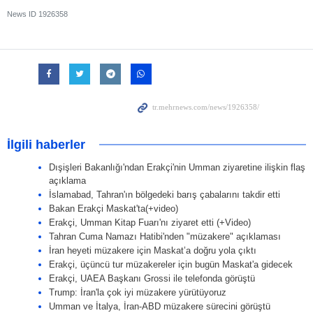
News ID
1926358
İlgili haberler
Dışişleri Bakanlığı'ndan Erakçi'nin Umman ziyaretine ilişkin flaş
açıklama
İslamabad, Tahran'ın bölgedeki barış çabalarını takdir etti
Bakan Erakçi Maskat'ta(+video)
Erakçi, Umman Kitap Fuarı'nı ziyaret etti (+Video)
Tahran Cuma Namazı Hatibi'nden "müzakere" açıklaması
İran heyeti müzakere için Maskat’a doğru yola çıktı
Erakçi, üçüncü tur müzakereler için bugün Maskat'a gidecek
Erakçi, UAEA Başkanı Grossi ile telefonda görüştü
Trump: İran'la çok iyi müzakere yürütüyoruz
Umman ve İtalya, İran-ABD müzakere sürecini görüştü