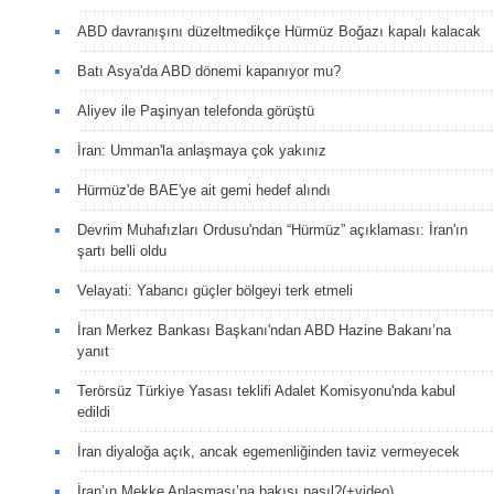
ABD davranışını düzeltmedikçe Hürmüz Boğazı kapalı kalacak
Batı Asya'da ABD dönemi kapanıyor mu?
Aliyev ile Paşinyan telefonda görüştü
İran: Umman'la anlaşmaya çok yakınız
Hürmüz'de BAE'ye ait gemi hedef alındı
Devrim Muhafızları Ordusu'ndan “Hürmüz” açıklaması: İran'ın
şartı belli oldu
Velayati: Yabancı güçler bölgeyi terk etmeli
İran Merkez Bankası Başkanı'ndan ABD Hazine Bakanı’na
yanıt
Terörsüz Türkiye Yasası teklifi Adalet Komisyonu'nda kabul
edildi
İran diyaloğa açık, ancak egemenliğinden taviz vermeyecek
İran’ın Mekke Anlaşması’na bakışı nasıl?(+video)