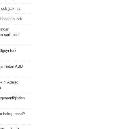
 çok yakınız
 hedef alındı
u'ndan
n şartı belli
lgeyi terk
kanı'ndan ABD
lifi Adalet
i
 egemenliğinden
a bakışı nasıl?