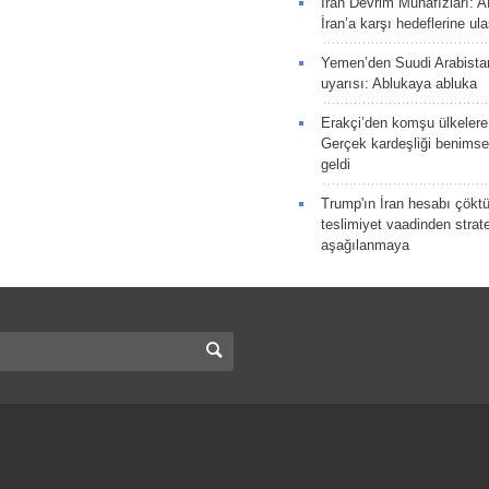
İran Devrim Muhafızları: A
İran’a karşı hedeflerine u
Yemen’den Suudi Arabista
uyarısı: Ablukaya abluka
Erakçi’den komşu ülkelere
Gerçek kardeşliği benims
geldi
Trump'ın İran hesabı çökt
teslimiyet vaadinden strate
aşağılanmaya