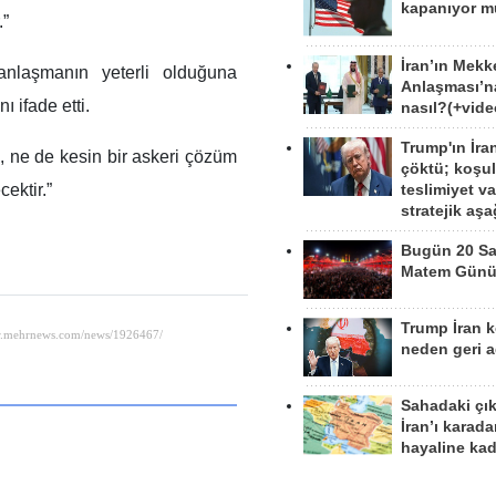
kapanıyor 
.”
İran’ın Mekk
 anlaşmanın yeterli olduğuna
Anlaşması’n
 ifade etti.
nasıl?(+vide
Trump'ın İra
k, ne de kesin bir askeri çözüm
çöktü; koşu
cektir.”
teslimiyet v
stratejik aş
Bugün 20 Sa
Matem Gün
Trump İran 
neden geri a
Sahadaki çı
İran’ı karad
hayaline kad