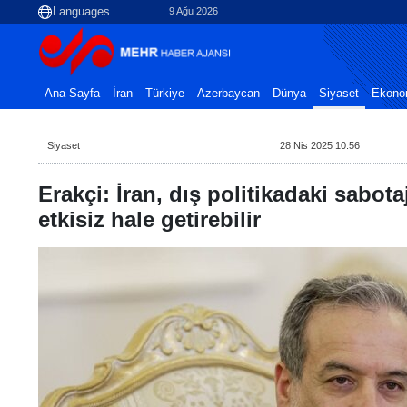
9 Ağu 2026
Ana Sayfa
İran
Türkiye
Azerbaycan
Dünya
Siyaset
Ekono
Siyaset
28 Nis 2025 10:56
Erakçi: İran, dış politikadaki sabotaj
etkisiz hale getirebilir