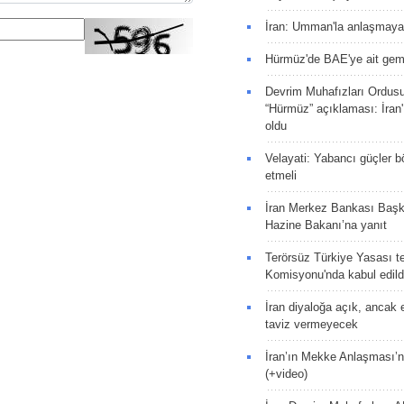
İran: Umman'la anlaşmaya
Hürmüz'de BAE'ye ait gemi
Devrim Muhafızları Ordus
“Hürmüz” açıklaması: İran'ı
oldu
Velayati: Yabancı güçler bö
etmeli
İran Merkez Bankası Baş
Hazine Bakanı’na yanıt
Terörsüz Türkiye Yasası tek
Komisyonu'nda kabul edild
İran diyaloğa açık, ancak
taviz vermeyecek
İran’ın Mekke Anlaşması’n
(+video)