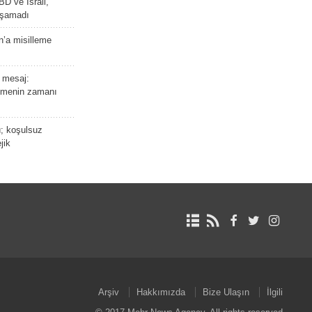
BD ve İsrail,
laşamadı
n’a misilleme
 mesaj:
emenin zamanı
ü; koşulsuz
jik
Arşiv
Hakkımızda
Bize Ulaşın
İlgili