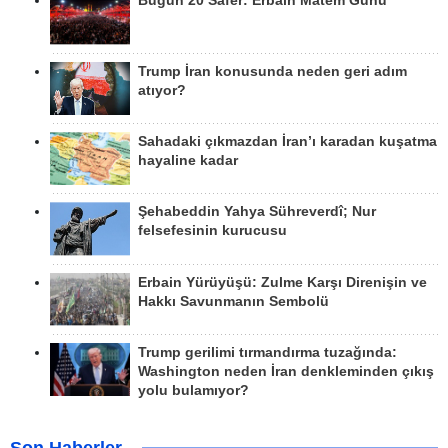
Bugün 20 Safer: Erbain Matem Günü
Trump İran konusunda neden geri adım
atıyor?
Sahadaki çıkmazdan İran’ı karadan kuşatma
hayaline kadar
Şehabeddin Yahya Sühreverdî; Nur
felsefesinin kurucusu
Erbain Yürüyüşü: Zulme Karşı Direnişin ve
Hakkı Savunmanın Sembolü
Trump gerilimi tırmandırma tuzağında:
Washington neden İran denkleminden çıkış
yolu bulamıyor?
Son Haberler