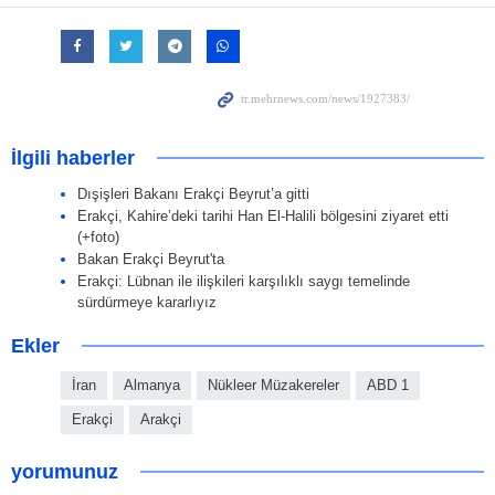
İlgili haberler
Dışişleri Bakanı Erakçi Beyrut’a gitti
Erakçi, Kahire’deki tarihi Han El-Halili bölgesini ziyaret etti
(+foto)
Bakan Erakçi Beyrut'ta
Erakçi: Lübnan ile ilişkileri karşılıklı saygı temelinde
sürdürmeye kararlıyız
Ekler
İran
Almanya
Nükleer Müzakereler
ABD 1
Erakçi
Arakçi
yorumunuz