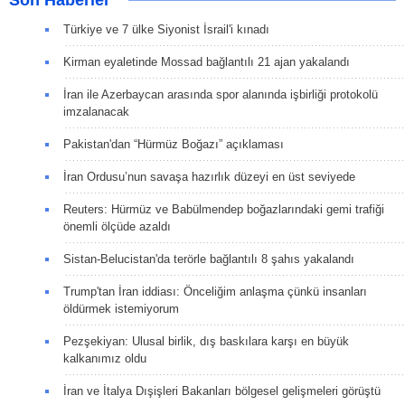
Türkiye ve 7 ülke Siyonist İsrail'i kınadı
Kirman eyaletinde Mossad bağlantılı 21 ajan yakalandı
İran ile Azerbaycan arasında spor alanında işbirliği protokolü
imzalanacak
Pakistan'dan “Hürmüz Boğazı” açıklaması
İran Ordusu’nun savaşa hazırlık düzeyi en üst seviyede
Reuters: Hürmüz ve Babülmendep boğazlarındaki gemi trafiği
önemli ölçüde azaldı
Sistan-Belucistan'da terörle bağlantılı 8 şahıs yakalandı
Trump'tan İran iddiası: Önceliğim anlaşma çünkü insanları
öldürmek istemiyorum
Pezşekiyan: Ulusal birlik, dış baskılara karşı en büyük
kalkanımız oldu
İran ve İtalya Dışişleri Bakanları bölgesel gelişmeleri görüştü