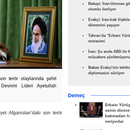
Bekayi: İran-Umman gö
olumlu ilerliyor
Erakçi: İran-Irak ilişkile
dönemini yaşıyor
Tahran'da ''Erbain Yürü
merasimi
İran: Şu anda ABD ile 
müzakere yürütmüyoru
Bakan Erakçi'nin telefo
diplomasisi sürüyor
son terör olaylarında şehit
 Devrimi Lideri Ayetullah
Demeç
Erbain Yürü
senin dinine
yet Afganistan’daki son terör
bakmadan h
veriyorlar