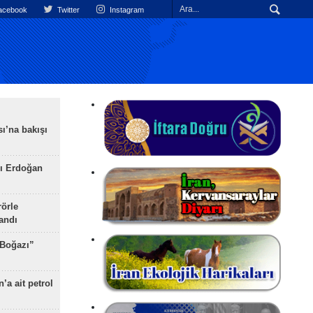
cebook
Twitter
Instagram
ı’na bakışı
ı Erdoğan
rörle
landı
 Boğazı”
’a ait petrol