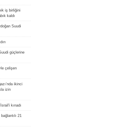
 iş birliğini
bık kaldı
rdoğan Suudi
dırı
Suudi güçlerine
yle çelişen
zı’nda ikinci
la izin
srail'i kınadı
bağlantılı 21