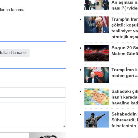
Anlaşması’n
nasıl?(+vide
ılarına kınama
Trump'ın İra
çöktü; koşu
teslimiyet v
stratejik aş
Bugün 20 Sa
tullah Hamanei
Matem Gün
Trump İran 
neden geri a
Sahadaki çı
İran’ı karad
hayaline kad
Şehabeddin
Sühreverdî; 
felsefesinin