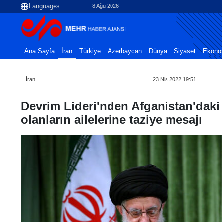
8 Ağu 2026
Ana Sayfa
İran
Türkiye
Azerbaycan
Dünya
Siyaset
Ekono
İran
23 Nis 2022 19:51
Devrim Lideri'nden Afganistan'daki 
olanların ailelerine taziye mesajı