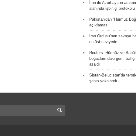
İran ile Azerbaycan arasın
alanında işbirliği protokol
Pakistan'dan “Hürmüz Boğ
açıklaması
İran Ordusu’nun savaşa ha
en üst seviyede
Reuters: Hürmüz ve Babü
boğazlarındaki gemi trafiğ
azaldı
Sistan-Belucistan'da terörl
şahıs yakalandı