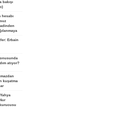
a bakışı
o)
n hesabı
lsuz
aadinden
ağılanmaya
fer: Erbain
ü
konusunda
dım atıyor?
kmazdan
an kuşatma
ar
 Yahya
Nur
 kurucusu