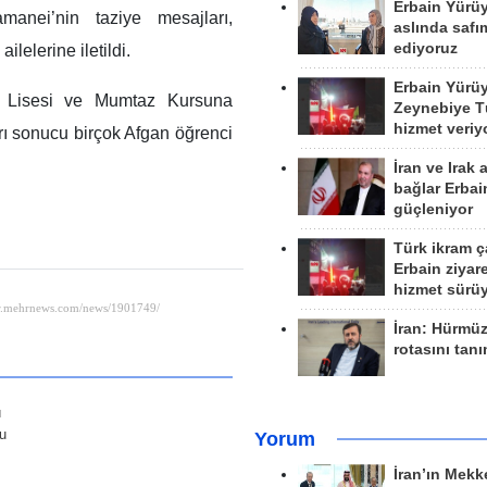
Erbain Yürü
anei’nin taziye mesajları,
aslında safım
ediyoruz
ilelerine iletildi.
Erbain Yürü
it Lisesi ve Mumtaz Kursuna
Zeynebiye Tü
hizmet veriy
ırı sonucu birçok Afgan öğrenci
İran ve Irak 
bağlar Erbai
güçleniyor
Türk ikram ç
Erbain ziyare
hizmet sürü
İran: Hürmü
rotasını tan
ı
lu
Yorum
İran’ın Mekk