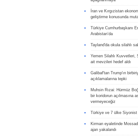
İran ve Kırgızistan ekonomik
geliştirme konusunda muta
Türkiye Cumhurbaşkanı E
Arabistan’da
Tayland'da okula silahlı sal
Yemen Silahlı Kuvvetleri, 
ait mevzileri hedef aldı
Galibaf'tan Trump'ın birbiri
açıklamalarına tepki
Muhsin Rızai: Hürmüz Boğa
bir koridorun açılmasına as
vermeyeceğiz
Türkiye ve 7 ülke Siyonist İ
Kirman eyaletinde Mossad 
ajan yakalandı