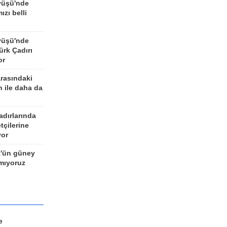
yüşü'nde
ızı belli
yüşü'nde
rk Çadırı
or
arasındaki
n ile daha da
adırlarında
tçilerine
yor
z'ün güney
ımıyoruz
e