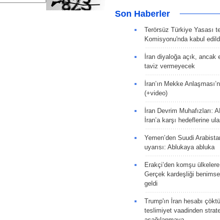
Son Haberler
Terörsüz Türkiye Yasası tek
Komisyonu'nda kabul edild
İran diyaloğa açık, ancak
taviz vermeyecek
İran’ın Mekke Anlaşması’n
(+video)
İran Devrim Muhafızları: A
İran’a karşı hedeflerine u
Yemen’den Suudi Arabista
uyarısı: Ablukaya abluka
Erakçi’den komşu ülkelere
Gerçek kardeşliği benims
geldi
Trump'ın İran hesabı çökt
teslimiyet vaadinden strate
aşağılanmaya