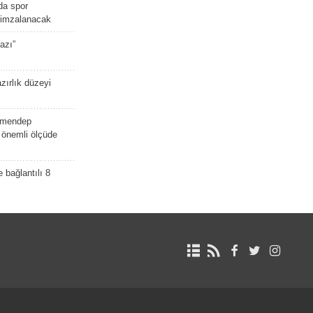
da spor
ü imzalanacak
azı”
zırlık düzeyi
lmendep
i önemli ölçüde
e bağlantılı 8