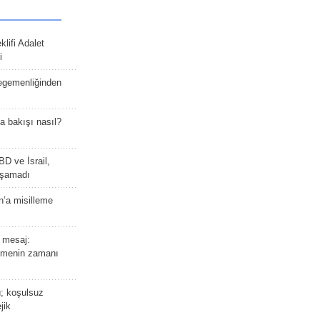
lifi Adalet
i
 egemenliğinden
a bakışı nasıl?
BD ve İsrail,
laşamadı
n’a misilleme
 mesaj:
emenin zamanı
ü; koşulsuz
jik