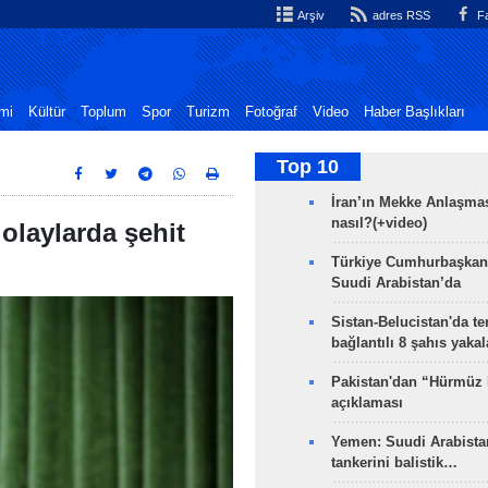
Arşiv
adres RSS
Fa
mi
Kültür
Toplum
Spor
Turizm
Fotoğraf
Video
Haber Başlıkları
Top 10
İran’ın Mekke Anlaşmas
nasıl?(+video)
olaylarda şehit
Türkiye Cumhurbaşkan
Suudi Arabistan’da
Sistan-Belucistan'da te
bağlantılı 8 şahıs yaka
Pakistan'dan “Hürmüz
açıklaması
Yemen: Suudi Arabistan
tankerini balistik…