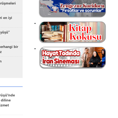
rüşmeleri
ri en iyi
yüşü''
herhangi bir
z
n
yüşü'nde
 diline
izmet