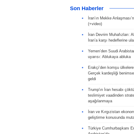
Son Haberler
İran’ın Mekke Anlaşması’n
(+video)
İran Devrim Muhafızları: A
İran’a karşı hedeflerine u
Yemen’den Suudi Arabista
uyarısı: Ablukaya abluka
Erakçi’den komşu ülkelere
Gerçek kardeşliği benims
geldi
Trump'ın İran hesabı çökt
teslimiyet vaadinden strate
aşağılanmaya
İran ve Kırgızistan ekonomik
geliştirme konusunda muta
Türkiye Cumhurbaşkanı E
Arabistan’da