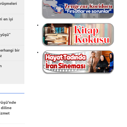
rüşmeleri
ri en iyi
yüşü''
herhangi bir
z
n
yüşü'nde
 diline
izmet