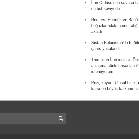
İran Ordusu’nun savaşa ha
en üst seviyede
Reuters: Hürmüz ve Babü
boğazlarındaki gemi trafiğ
azaldı
Sistan-Belucistan'da terörl
şahıs yakalandı
Trump'tan İran iddiası: Ön
anlaşma çünkü insanları 
istemiyorum
Pezşekiyan: Ulusal birlik, 
karşı en büyük kalkanımız