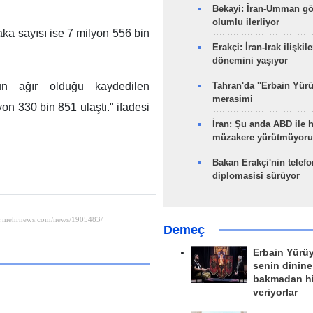
Bekayi: İran-Umman gö
olumlu ilerliyor
aka sayısı ise 7 milyon 556 bin
Erakçi: İran-Irak ilişkile
dönemini yaşıyor
un ağır olduğu kaydedilen
Tahran'da ''Erbain Yürü
merasimi
on 330 bin 851 ulaştı." ifadesi
İran: Şu anda ABD ile 
müzakere yürütmüyoru
Bakan Erakçi'nin telefo
diplomasisi sürüyor
Demeç
Erbain Yürü
senin dinine
bakmadan h
veriyorlar