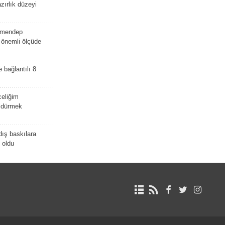
zırlık düzeyi
lmendep
i önemli ölçüde
e bağlantılı 8
celiğim
öldürmek
dış baskılara
 oldu