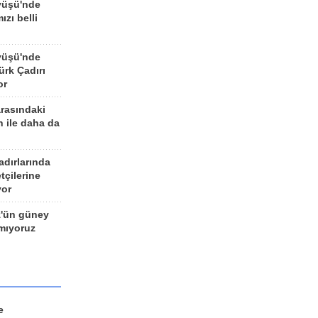
yüşü'nde
ızı belli
yüşü'nde
rk Çadırı
or
arasındaki
n ile daha da
adırlarında
tçilerine
yor
z'ün güney
ımıyoruz
e