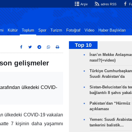
Arşiv
adres RSS
Fa
mi
Kültür
Toplum
Spor
Turizm
Fotoğraf
Video
Haber Başlıkları
Top 10
İran’ın Mekke Anlaşmas
nasıl?(+video)
i son gelişmeler
Türkiye Cumhurbaşkan
Suudi Arabistan’da
mi tarafından ülkedeki COVID-
Sistan-Belucistan'da te
bağlantılı 8 şahıs yaka
Pakistan'dan “Hürmüz
açıklaması
ından ülkedeki COVID-19 vakaları
Yemen: Suudi Arabistan
aatte 7 kişinin daha yaşamını
tankerini balistik…