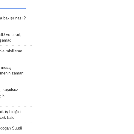
a bakışı nasıl?
BD ve İsrail,
laşamadı
n’a misilleme
 mesaj:
emenin zamanı
ü; koşulsuz
jik
 iş birliğini
bık kaldı
rdoğan Suudi