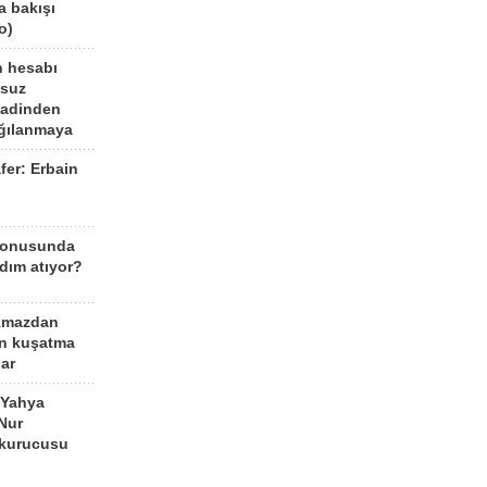
a bakışı
o)
n hesabı
lsuz
aadinden
ağılanmaya
fer: Erbain
ü
konusunda
dım atıyor?
kmazdan
an kuşatma
ar
 Yahya
Nur
 kurucusu