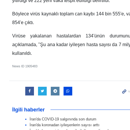
yitirdiği ve 222 yeni vaka tespit edildiği belirtildi.
Böylece virüs kaynaklı toplam can kaybı 144 bin 555'e, v
854'e çıktı.
Virüse yakalanan hastalardan 134'ünün durumun
açıklamada, "Şu ana kadar iyileşen hasta sayısı da 7 mily
kullanıldı.
News ID
1905483
İlgili haberler
İran'da COVID-19 salgınında son durum
İran'da koronadan iyileşenlerin sayısı arttı