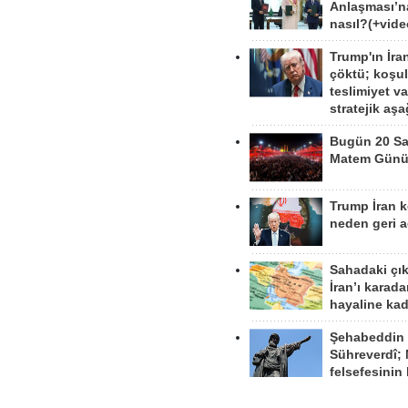
Anlaşması’n
nasıl?(+vide
Trump'ın İra
çöktü; koşu
teslimiyet v
stratejik aş
Bugün 20 Sa
Matem Gün
Trump İran 
neden geri a
Sahadaki çı
İran’ı karad
hayaline kad
Şehabeddin
Sühreverdî; 
felsefesinin