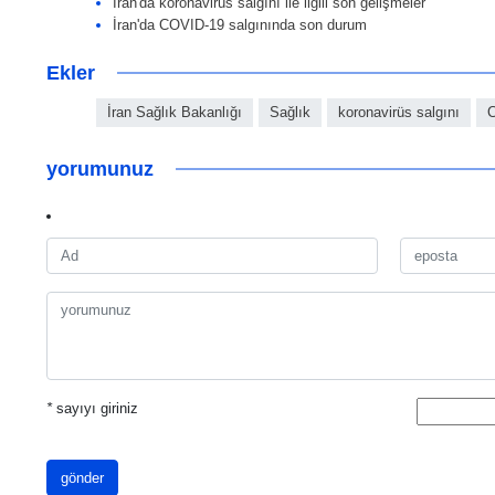
İran'da koronavirüs salgını ile ilgili son gelişmeler
İran'da COVID-19 salgınında son durum
Ekler
İran Sağlık Bakanlığı
Sağlık
koronavirüs salgını
C
yorumunuz
*
sayıyı giriniz
gönder