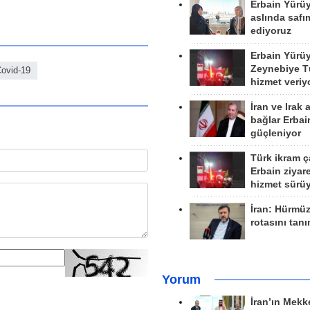
Erbain Yürü
aslında safım
ediyoruz
Erbain Yürü
Zeynebiye Tü
ovid-19
hizmet veriy
İran ve Irak 
bağlar Erbai
güçleniyor
Türk ikram ç
Erbain ziyare
hizmet sürü
İran: Hürmü
rotasını tan
Yorum
İran’ın Mekk