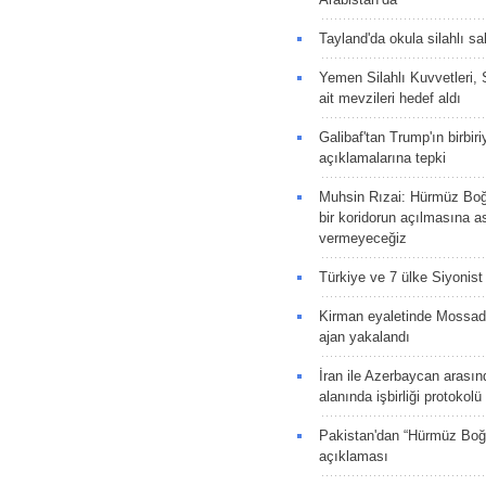
Tayland'da okula silahlı sal
Yemen Silahlı Kuvvetleri, 
ait mevzileri hedef aldı
Galibaf'tan Trump'ın birbiri
açıklamalarına tepki
Muhsin Rızai: Hürmüz Boğa
bir koridorun açılmasına as
vermeyeceğiz
Türkiye ve 7 ülke Siyonist İ
Kirman eyaletinde Mossad 
ajan yakalandı
İran ile Azerbaycan arasın
alanında işbirliği protokol
Pakistan'dan “Hürmüz Boğ
açıklaması