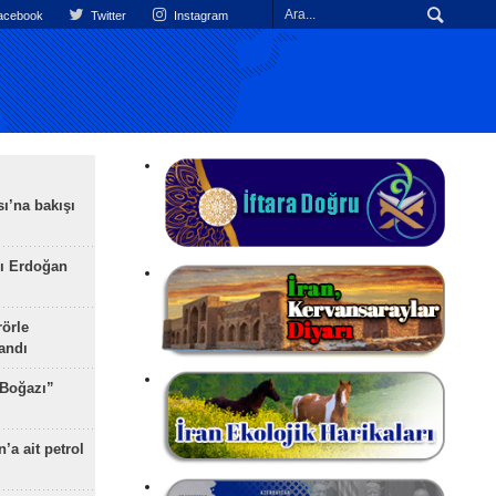
cebook
Twitter
Instagram
ı’na bakışı
ı Erdoğan
rörle
landı
 Boğazı”
’a ait petrol