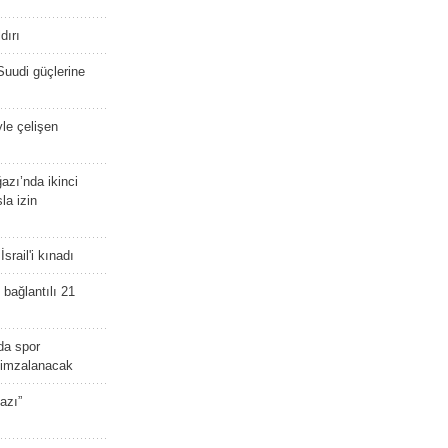
dırı
Suudi güçlerine
yle çelişen
zı’nda ikinci
la izin
srail'i kınadı
bağlantılı 21
da spor
ü imzalanacak
azı”