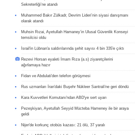
Sekreterliği’ne atandı
Muhammed Bakır Zülkadr, Devrim Lideri’nin siyasi danışmanı
olarak atandı
Muhsin Rızai, Ayetullah Hamaney’in Ulusal Güvenlik Konseyi
temsilcisi oldu
İsrail'in Lübnan'a saldırılarında şehit sayısı 4 bin 335'e çıktı
Rezevi Horsan eyaleti İmam Rıza (a.s) ziyaretçilerini
ağırlamaya hazır
Fidan ve Abdulati'den telefon görüşmesi
Rus uzmanları İran'daki Buşehr Nükleer Santrali'ne geri döndü
Kara Kuvvetleri Komutanı'ndan ABD'ye sert uyarı
Pezeşkiyan, Ayetullah Seyyid Mücteba Hameney ile bir araya
geldi
Nijer'de korkunç otobüs kazası: 21 ölü, 37 yaralı