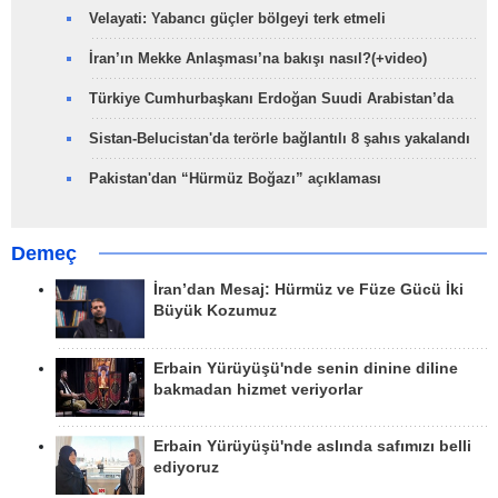
Velayati: Yabancı güçler bölgeyi terk etmeli
İran’ın Mekke Anlaşması’na bakışı nasıl?(+video)
Türkiye Cumhurbaşkanı Erdoğan Suudi Arabistan’da
Sistan-Belucistan'da terörle bağlantılı 8 şahıs yakalandı
Pakistan'dan “Hürmüz Boğazı” açıklaması
Demeç
İran’dan Mesaj: Hürmüz ve Füze Gücü İki
Büyük Kozumuz
Erbain Yürüyüşü'nde senin dinine diline
bakmadan hizmet veriyorlar
Erbain Yürüyüşü'nde aslında safımızı belli
ediyoruz