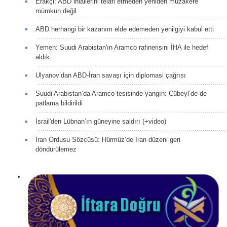
Erakçi: ABD ihlallerini telafi etmeden yeniden müzakere
mümkün değil
ABD herhangi bir kazanım elde edemeden yenilgiyi kabul etti
Yemen: Suudi Arabistan'ın Aramco rafinerisini İHA ile hedef
aldık
Ulyanov’dan ABD-İran savaşı için diplomasi çağrısı
Suudi Arabistan’da Aramco tesisinde yangın: Cübeyl’de de
patlama bildirildi
İsrail'den Lübnan’ın güneyine saldırı (+video)
İran Ordusu Sözcüsü: Hürmüz’de İran düzeni geri
döndürülemez