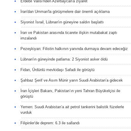
Erdebil Valisi'nden Azerbaycan'a ziyaret
İran'dan Umman'la görüşmelere dair önemli açıklama
Siyonist İsrail, Lübnan'ın güneyine saldırı başlattı
İran ve Pakistan arasında ticarete ilişkin mutabakat zaptı
imzalandı
Pezeşkiyan: Filistin halkının yanında durmaya devam edeceğiz
Lübnan'ın güneyinde patlama: 2 Siyonist asker öldü
Fidan, Ürdünlü mevkidaşı Safadi ile görüştü
Şahbaz Şerif ve Asım Münir yarın Suudi Arabistan’a gidecek
İran İçişleri Bakanı, Pakistan’ın yeni Tahran Büyükelçisi ile
görüştü
Yemen: Suudi Arabistan’a ait petrol tankerini balistik füzelerle
vurduk
Filipinler'de deprem: 6.3 ile sallandı