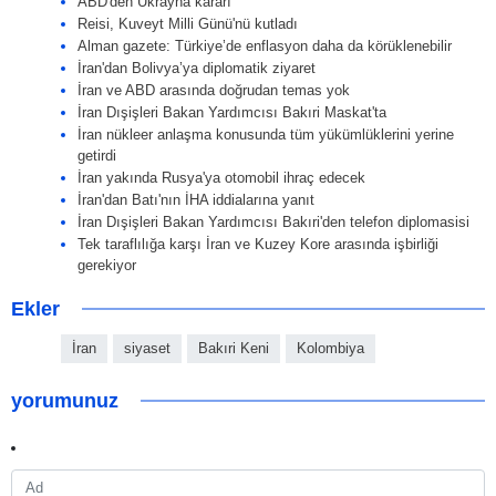
ABD'den Ukrayna kararı
Reisi, Kuveyt Milli Günü'nü kutladı
Alman gazete: Türkiye’de enflasyon daha da körüklenebilir
İran'dan Bolivya’ya diplomatik ziyaret
İran ve ABD arasında doğrudan temas yok
İran Dışişleri Bakan Yardımcısı Bakıri Maskat'ta
İran nükleer anlaşma konusunda tüm yükümlüklerini yerine
getirdi
İran yakında Rusya'ya otomobil ihraç edecek
İran'dan Batı'nın İHA iddialarına yanıt
İran Dışişleri Bakan Yardımcısı Bakıri'den telefon diplomasisi
Tek taraflılığa karşı İran ve Kuzey Kore arasında işbirliği
gerekiyor
Ekler
İran
siyaset
Bakıri Keni
Kolombiya
yorumunuz