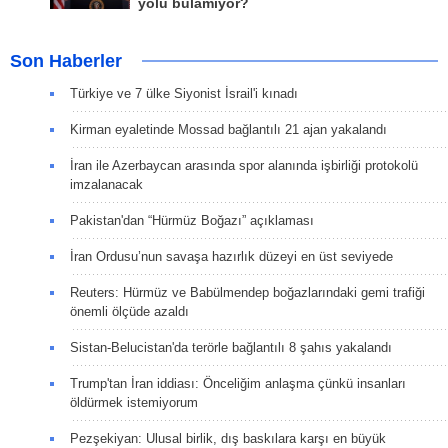
yolu bulamıyor?
Son Haberler
Türkiye ve 7 ülke Siyonist İsrail'i kınadı
Kirman eyaletinde Mossad bağlantılı 21 ajan yakalandı
İran ile Azerbaycan arasında spor alanında işbirliği protokolü
imzalanacak
Pakistan'dan “Hürmüz Boğazı” açıklaması
İran Ordusu’nun savaşa hazırlık düzeyi en üst seviyede
Reuters: Hürmüz ve Babülmendep boğazlarındaki gemi trafiği
önemli ölçüde azaldı
Sistan-Belucistan'da terörle bağlantılı 8 şahıs yakalandı
Trump'tan İran iddiası: Önceliğim anlaşma çünkü insanları
öldürmek istemiyorum
Pezşekiyan: Ulusal birlik, dış baskılara karşı en büyük