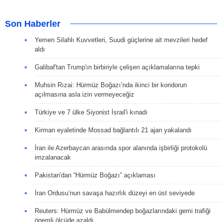
Son Haberler
Yemen Silahlı Kuvvetleri, Suudi güçlerine ait mevzileri hedef
aldı
Galibaf'tan Trump'ın birbiriyle çelişen açıklamalarına tepki
Muhsin Rızai: Hürmüz Boğazı’nda ikinci bir koridorun
açılmasına asla izin vermeyeceğiz
Türkiye ve 7 ülke Siyonist İsrail'i kınadı
Kirman eyaletinde Mossad bağlantılı 21 ajan yakalandı
İran ile Azerbaycan arasında spor alanında işbirliği protokolü
imzalanacak
Pakistan'dan “Hürmüz Boğazı” açıklaması
İran Ordusu’nun savaşa hazırlık düzeyi en üst seviyede
Reuters: Hürmüz ve Babülmendep boğazlarındaki gemi trafiği
önemli ölçüde azaldı