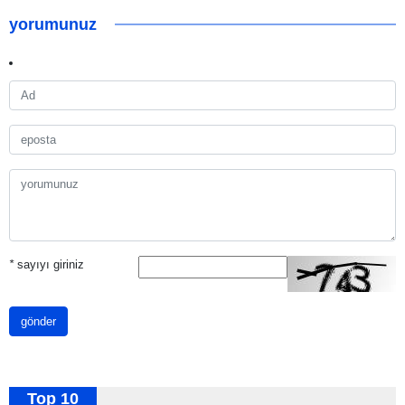
yorumunuz
*
sayıyı giriniz
gönder
Top 10