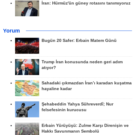
İran: Hürmüz'ün güney rotasını tanımıyoruz
Yorum
Bugün 20 Safer: Erbain Matem Günü
Trump İran konusunda neden geri adım
atıyor?
Sahadaki çıkmazdan İran’ı karadan kuşatma
hayaline kadar
Şehabeddin Yahya Sühreverdî; Nur
felsefesinin kurucusu
Erbain Yürüyüşü: Zulme Karşı Direnişin ve
Hakkı Savunmanın Sembolü