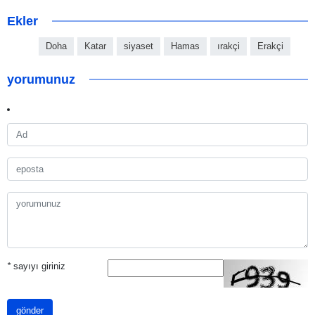
Ekler
Doha
Katar
siyaset
Hamas
ırakçi
Erakçi
yorumunuz
*
sayıyı giriniz
gönder