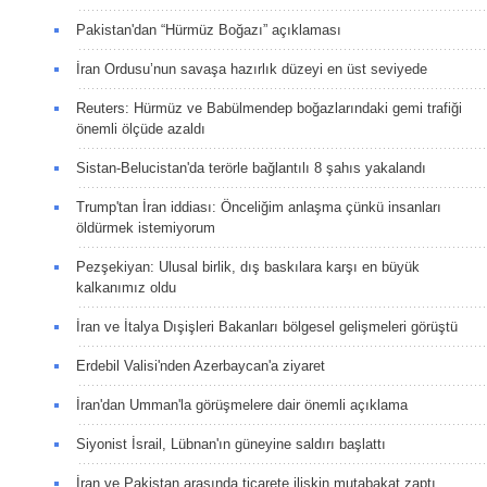
Pakistan'dan “Hürmüz Boğazı” açıklaması
İran Ordusu’nun savaşa hazırlık düzeyi en üst seviyede
Reuters: Hürmüz ve Babülmendep boğazlarındaki gemi trafiği
önemli ölçüde azaldı
Sistan-Belucistan'da terörle bağlantılı 8 şahıs yakalandı
Trump'tan İran iddiası: Önceliğim anlaşma çünkü insanları
öldürmek istemiyorum
Pezşekiyan: Ulusal birlik, dış baskılara karşı en büyük
kalkanımız oldu
İran ve İtalya Dışişleri Bakanları bölgesel gelişmeleri görüştü
Erdebil Valisi'nden Azerbaycan'a ziyaret
İran'dan Umman'la görüşmelere dair önemli açıklama
Siyonist İsrail, Lübnan'ın güneyine saldırı başlattı
İran ve Pakistan arasında ticarete ilişkin mutabakat zaptı